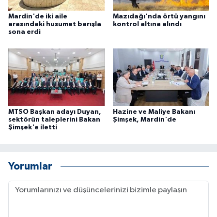
ÜLKE GÜNDEMİ
Mardin'de iki aile
Mazıdağı'nda örtü yangını
arasındaki husumet barışla
kontrol altına alındı
sona erdi
YAŞAM
YEREL
Yerel Haberler
MTSO Başkan adayı Duyan,
Hazine ve Maliye Bakanı
sektörün taleplerini Bakan
Şimşek, Mardin'de
Şimşek'e iletti
Yorumlar