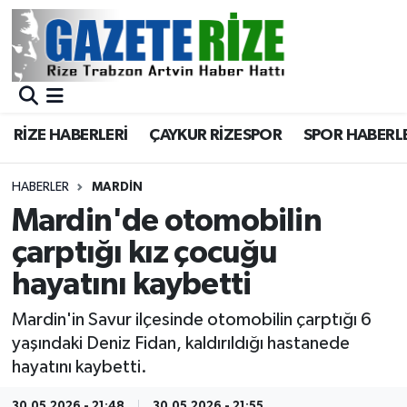
BÖLGEMİZ
Merkez Nöbetçi Eczaneler
SPOR
Merkez Hava Durumu
RİZE HABERLERİ
ÇAYKUR RİZESPOR
SPOR HABERL
Asayiş
Merkez Trafik Yoğunluk Haritası
HABERLER
MARDIN
Rize Jandarma Komutanlığı
Süper Lig Puan Durumu ve Fikstür
Mardin'de otomobilin
çarptığı kız çocuğu
Bilim Teknoloji
Tüm Manşetler
hayatını kaybetti
Bölge
Son Dakika Haberleri
Mardin'in Savur ilçesinde otomobilin çarptığı 6
yaşındaki Deniz Fidan, kaldırıldığı hastanede
Advertising news
Haber Arşivi
hayatını kaybetti.
Canlı Maç
30.05.2026 - 21:48
30.05.2026 - 21:55