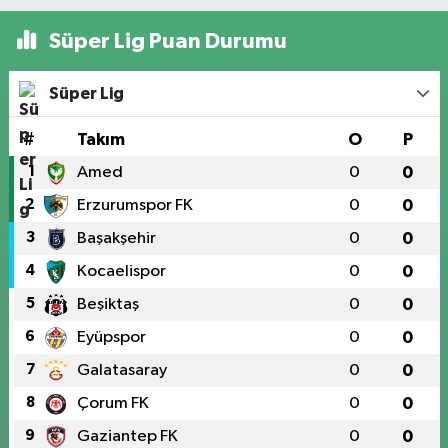
Süper Lig Puan Durumu
Süper Lig
#
Takım
O
P
1
Amed
0
0
2
Erzurumspor FK
0
0
3
Başakşehir
0
0
4
Kocaelispor
0
0
5
Beşiktaş
0
0
6
Eyüpspor
0
0
7
Galatasaray
0
0
8
Çorum FK
0
0
9
Gaziantep FK
0
0