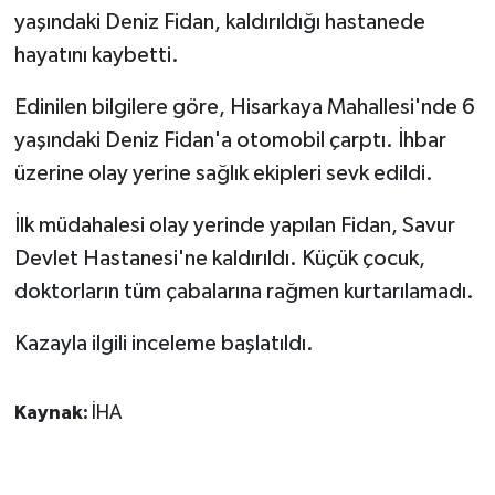
yaşındaki Deniz Fidan, kaldırıldığı hastanede
GENEL
hayatını kaybetti.
Edinilen bilgilere göre, Hisarkaya Mahallesi'nde 6
GÜNDEM
yaşındaki Deniz Fidan'a otomobil çarptı. İhbar
Güvenlik
üzerine olay yerine sağlık ekipleri sevk edildi.
HABERDE İNSAN
İlk müdahalesi olay yerinde yapılan Fidan, Savur
Devlet Hastanesi'ne kaldırıldı. Küçük çocuk,
İNSAN
doktorların tüm çabalarına rağmen kurtarılamadı.
İş Dünyası
Kazayla ilgili inceleme başlatıldı.
Jandarma
Kaynak:
İHA
Kadın