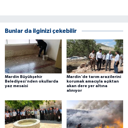
KÜLTÜR SANAT
MAGAZİN
Bunlar da ilginizi çekebilir
Otomobil
POLİTİKA
Sağlık
SİYASET
Mardin Büyükşehir
Mardin'de tarım arazilerini
Belediyesi'nden okullarda
korumak amacıyla açıktan
yaz mesaisi
akan dere yer altına
SPOR HABERLERİ
alınıyor
TEKNOLOJİ
Turizm