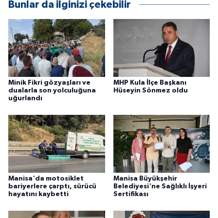
Bunlar da ilginizi çekebilir
Minik Fikri gözyaşları ve
MHP Kula İlçe Başkanı
dualarla son yolculuğuna
Hüseyin Sönmez oldu
uğurlandı
Manisa'da motosiklet
Manisa Büyükşehir
bariyerlere çarptı, sürücü
Belediyesi'ne Sağlıklı İşyeri
hayatını kaybetti
Sertifikası