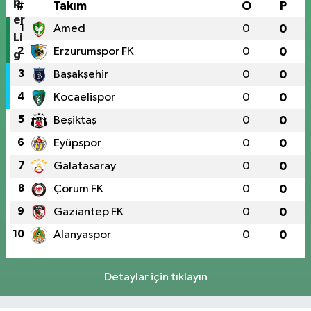
#
Takım
O
P
1
Amed
0
0
2
Erzurumspor FK
0
0
3
Başakşehir
0
0
4
Kocaelispor
0
0
5
Beşiktaş
0
0
6
Eyüpspor
0
0
7
Galatasaray
0
0
8
Çorum FK
0
0
9
Gaziantep FK
0
0
10
Alanyaspor
0
0
Detaylar için tıklayın