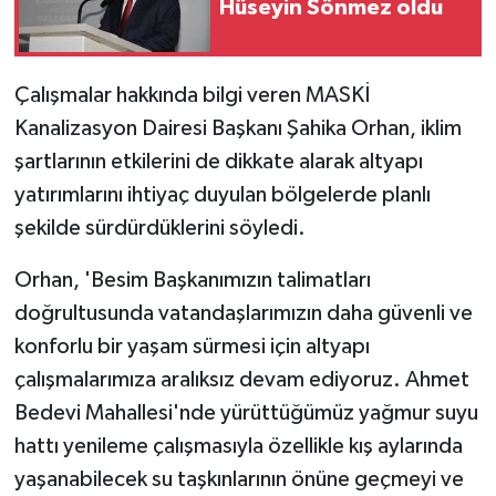
Hüseyin Sönmez oldu
ÜLKE GÜNDEMİ
YAŞAM
Çalışmalar hakkında bilgi veren MASKİ
Kanalizasyon Dairesi Başkanı Şahika Orhan, iklim
YEREL
şartlarının etkilerini de dikkate alarak altyapı
Yerel Haberler
yatırımlarını ihtiyaç duyulan bölgelerde planlı
şekilde sürdürdüklerini söyledi.
Orhan, 'Besim Başkanımızın talimatları
doğrultusunda vatandaşlarımızın daha güvenli ve
konforlu bir yaşam sürmesi için altyapı
çalışmalarımıza aralıksız devam ediyoruz. Ahmet
Bedevi Mahallesi'nde yürüttüğümüz yağmur suyu
hattı yenileme çalışmasıyla özellikle kış aylarında
yaşanabilecek su taşkınlarının önüne geçmeyi ve