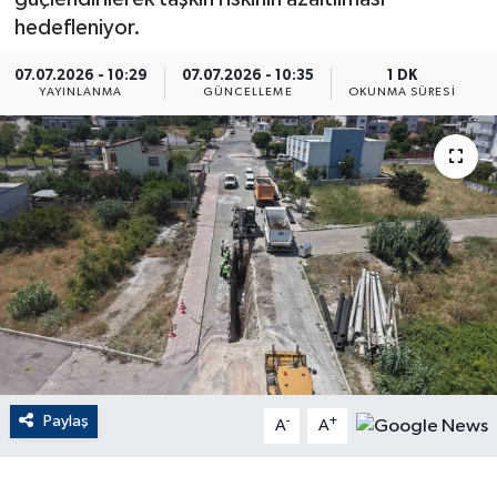
hedefleniyor.
ÇEVRE
07.07.2026 - 10:29
07.07.2026 - 10:35
1 DK
YAYINLANMA
GÜNCELLEME
OKUNMA SÜRESI
Dış Haberler
Dünya
EĞİTİM
EKONOMİ
English News
Finans
Paylaş
-
+
A
A
Flaş Haber
Gayrimenkul