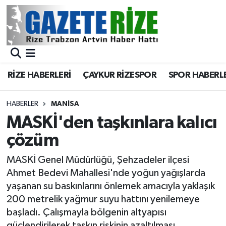
BÖLGEMİZ
Merkez Nöbetçi Eczaneler
SPOR
Merkez Hava Durumu
RİZE HABERLERİ
ÇAYKUR RİZESPOR
SPOR HABERL
Asayiş
Merkez Trafik Yoğunluk Haritası
HABERLER
MANISA
Rize Jandarma Komutanlığı
Süper Lig Puan Durumu ve Fikstür
MASKİ'den taşkınlara kalıcı
çözüm
Bilim Teknoloji
Tüm Manşetler
MASKİ Genel Müdürlüğü, Şehzadeler ilçesi
Bölge
Son Dakika Haberleri
Ahmet Bedevi Mahallesi'nde yoğun yağışlarda
yaşanan su baskınlarını önlemek amacıyla yaklaşık
Advertising news
Haber Arşivi
200 metrelik yağmur suyu hattını yenilemeye
başladı. Çalışmayla bölgenin altyapısı
Canlı Maç
güçlendirilerek taşkın riskinin azaltılması