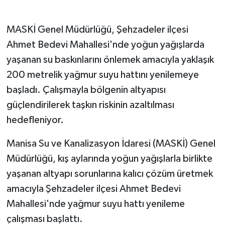
GENEL
MASKİ Genel Müdürlüğü, Şehzadeler ilçesi
Ahmet Bedevi Mahallesi'nde yoğun yağışlarda
GÜNDEM
yaşanan su baskınlarını önlemek amacıyla yaklaşık
200 metrelik yağmur suyu hattını yenilemeye
Güvenlik
başladı. Çalışmayla bölgenin altyapısı
HABERDE İNSAN
güçlendirilerek taşkın riskinin azaltılması
hedefleniyor.
İNSAN
Manisa Su ve Kanalizasyon İdaresi (MASKİ) Genel
İş Dünyası
Müdürlüğü, kış aylarında yoğun yağışlarla birlikte
yaşanan altyapı sorunlarına kalıcı çözüm üretmek
Jandarma
amacıyla Şehzadeler ilçesi Ahmet Bedevi
Kadın
Mahallesi'nde yağmur suyu hattı yenileme
çalışması başlattı.