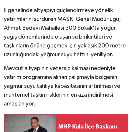
KÜLTÜR SANAT
İl genelinde altyapıyı güçlendirmeye yönelik
MAGAZİN
yatırımlarını sürdüren MASKİ Genel Müdürlüğü,
Ahmet Bedevi Mahallesi 300 Sokak'ta yoğun
Otomobil
yağış dönemlerinde oluşan su birikintileri ve
taşkınların önüne geçmek için yaklaşık 200 metre
POLİTİKA
uzunluğundaki yağmur suyu hattını yeniliyor.
Sağlık
Mevcut altyapının yetersiz kalması nedeniyle
yatırım programına alınan çalışmayla bölgenin
SİYASET
yağmur suyu tahliye kapasitesinin artırılması ve
SPOR HABERLERİ
muhtemel taşkın risklerinin en aza indirilmesi
amaçlanıyor.
TEKNOLOJİ
Turizm
MHP Kula İlçe Başkanı