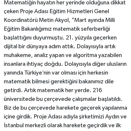
KÜLTÜR SANAT
Matematiğin hayatın her yerinde olduğuna dikkat
çeken Proje Adası Eğitim Hizmetleri Genel
MAGAZİN
Koordinatörü Metin Akyol, "Mart ayında Milli
Eğitim Bakanlığımız matematik seferberliği
Otomobil
başlattığını duyurmuştu. 21. yüzyıla geçerken
dijital bir dünyaya adım attık. Dolayısıyla artık
POLİTİKA
muhakeme, analiz yapan ve algoritma yazabilen
Sağlık
insanlara ihtiyaç doğdu. Dolayısıyla diğer ulusların
yanında Türkiye’nin var olması için herkesin
SİYASET
matematik bilmesi gerektiğini bakanımız dile
getirdi. Artık matematik her yerde. 216
SPOR HABERLERİ
üniversitede bu çerçevede çalışmalar başlatıldı.
TEKNOLOJİ
Biz de bu çerçevede harekete geçerek yapılanma
içine girdik. Proje Adası adıyla şirketimizi Aydın ve
Turizm
İstanbul merkezli olarak harekete geçirdik ve ilk