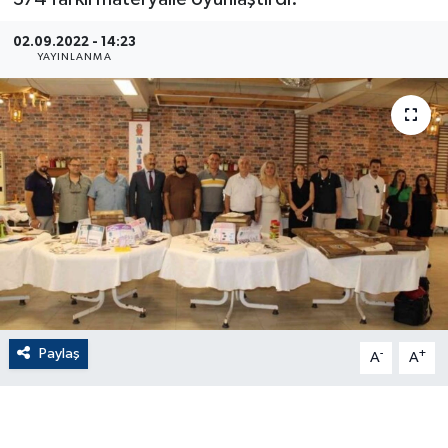
ÇEVRE
02.09.2022 - 14:23
YAYINLANMA
Dış Haberler
Dünya
EĞİTİM
EKONOMİ
English News
Finans
Paylaş
-
+
A
A
Flaş Haber
Gayrimenkul