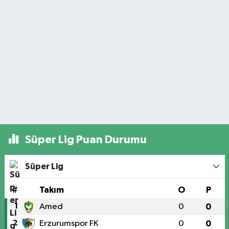
Süper Lig Puan Durumu
Süper Lig
#
Takım
O
P
1
Amed
0
0
2
Erzurumspor FK
0
0