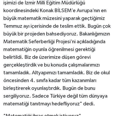
işimizi de İzmir Milli Eğitim Müdürlüğü
ÜLKE GÜNDEMİ
koordinesindeki Konak BİLSEM’e Avrupa’nın en
YAŞAM
büyük matematik müzesini yaparak geçtiğimiz
Temmuz ayı içerisinde de teslim ettik. Bugün çok
YEREL
büyük bir projeden bahsediyoruz. Bakanlığımızın
Matematik Seferberliği Projesi’ni açıkladığında
Yerel Haberler
matematiğin oyunla öğrenilmesi gerektiği
belirtildi. Biz de üzerimize düşen görevi
gerçekleştirdik ve bu konuda çalışmalarımızı
tamamladık. Altyapımızı tamamladık. Biz de okul
öncesinden 4. sınıfa kadar tüm kazanımları
birleştirerek oyunlaştırdık. Bugün de bunu
sergiliyoruz. Sadece Türkiye değil tüm dünyaya
matematiği tanıtmayı hedefliyoruz" dedi.
"Matematiği ihraç etmek istiyoruz"