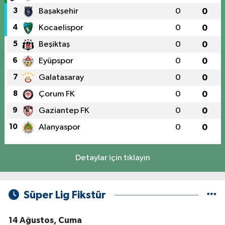
3
Başakşehir
0
0
4
Kocaelispor
0
0
5
Beşiktaş
0
0
6
Eyüpspor
0
0
7
Galatasaray
0
0
8
Çorum FK
0
0
9
Gaziantep FK
0
0
10
Alanyaspor
0
0
Detaylar için tıklayın
Süper Lig Fikstür
14 Ağustos, Cuma