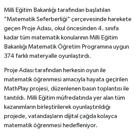
Milli Eğitim Bakanlığı tarafından başlatılan
GENEL
"Matematik Seferberliği" çerçevesinde harekete
geçen Proje Adası, okul öncesinden 4. sınıfa
GÜNDEM
kadar tüm matematik konularının Milli Eğitim
Güvenlik
Bakanlığı Matematik Öğretim Programına uygun
374 farklı materyalle oyunlaştırdı.
HABERDE İNSAN
Proje Adası tarafından herkesin oyun ile
İNSAN
matematik öğrenmesi amacıyla hayata geçirilen
MathPlay projesi, düzenlenen basın toplantısı ile
İş Dünyası
tanıtıldı. Milli Eğitim müfredatında yer alan tüm
kazanımların birleştirilerek oyunlaştırıldığı
Jandarma
projede, vatandaşların dijital çağda kolayca
Kadın
matematik öğrenmesi hedefleniyor.