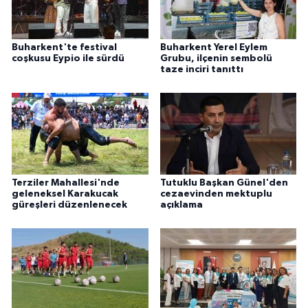
Buharkent'te festival
Buharkent Yerel Eylem
coşkusu Eypio ile sürdü
Grubu, ilçenin sembolü
taze inciri tanıttı
Terziler Mahallesi'nde
Tutuklu Başkan Günel'den
geleneksel Karakucak
cezaevinden mektuplu
güreşleri düzenlenecek
açıklama