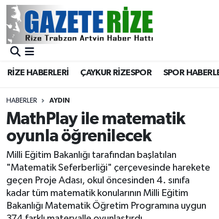
BÖLGEMİZ
Merkez Nöbetçi Eczaneler
SPOR
Merkez Hava Durumu
RİZE HABERLERİ
ÇAYKUR RİZESPOR
SPOR HABERL
Asayiş
Merkez Trafik Yoğunluk Haritası
HABERLER
AYDIN
Rize Jandarma Komutanlığı
Süper Lig Puan Durumu ve Fikstür
MathPlay ile matematik
oyunla öğrenilecek
Bilim Teknoloji
Tüm Manşetler
Milli Eğitim Bakanlığı tarafından başlatılan
Bölge
Son Dakika Haberleri
"Matematik Seferberliği" çerçevesinde harekete
geçen Proje Adası, okul öncesinden 4. sınıfa
Advertising news
Haber Arşivi
kadar tüm matematik konularının Milli Eğitim
Bakanlığı Matematik Öğretim Programına uygun
Canlı Maç
374 farklı materyalle oyunlaştırdı.