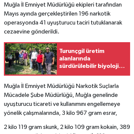
Muğla İl Emniyet Müdürlüğü ekipleri tarafından
Mayıs ayında gerçekleştirilen 196 narkotik
GENEL
operasyonda 41 uyuşturucu taciri tutuklanarak
GÜNDEM
cezaevine gönderildi.
Güvenlik
Turunçgil üretim
alanlarında
HABERDE İNSAN
sürdürülebilir biyolojik
mücadele çalışmaları
İNSAN
Muğla İl Emniyet Müdürlüğü Narkotik Suçlarla
İş Dünyası
Mücadele Şube Müdürlüğü, Muğla genelinde
uyuşturucu ticareti ve kullanımını engellemeye
Jandarma
yönelik çalışmalarında, 3 kilo 967 gram esrar,
Kadın
2 kilo 119 gram skunk, 2 kilo 109 gram kokain, 389