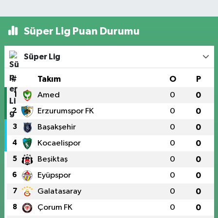
Süper Lig Puan Durumu
Süper Lig
#
Takım
O
P
1
Amed
0
0
2
Erzurumspor FK
0
0
3
Başakşehir
0
0
4
Kocaelispor
0
0
5
Beşiktaş
0
0
6
Eyüpspor
0
0
7
Galatasaray
0
0
8
Çorum FK
0
0