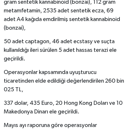
gram sentetik kannabinoid (bonzai), 112 gram
KÜLTÜR SANAT
metamfetamin, 2535 adet sentetik ecza, 69
MAGAZİN
adet A4 kağıda emdirilmiş sentetik kannabinoid
(bonzai),
Otomobil
50 adet captagon, 46 adet ecstasy ve suçta
POLİTİKA
kullanıldığı ileri sürülen 5 adet hassas terazi ele
geçirildi.
Sağlık
Operasyonlar kapsamında uyuşturucu
SİYASET
ticaretinden elde edildiği değerlendirilen 260 bin
025 TL,
SPOR HABERLERİ
337 dolar, 435 Euro, 20 Hong Kong Doları ve 10
TEKNOLOJİ
Makedonya Dinarı ele geçirildi.
Turizm
Mayıs ayı raporuna göre operasyonlar