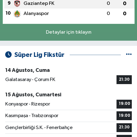
9
Gaziantep FK
0
0
10
Alanyaspor
0
0
Detaylar için tıklayın
Süper Lig Fikstür
14 Ağustos, Cuma
Galatasaray - Çorum FK
21:30
15 Ağustos, Cumartesi
Konyaspor - Rizespor
19:00
Kasımpaşa - Trabzonspor
19:00
Gençlerbirliği S.K. - Fenerbahçe
21:30