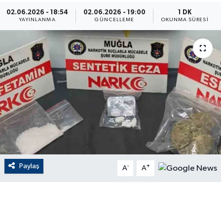
02.06.2026 - 18:54
02.06.2026 - 19:00
1 DK
ÇEVRE
YAYINLANMA
GÜNCELLEME
OKUNMA SÜRESI
Dış Haberler
Dünya
EĞİTİM
EKONOMİ
English News
Paylaş
-
+
Finans
A
A
Flaş Haber
Gayrimenkul