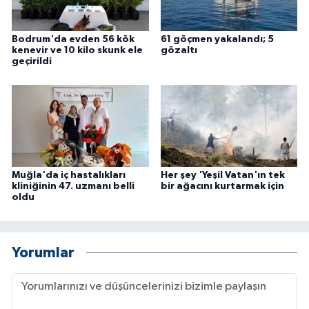
Bodrum'da evden 56 kök
61 göçmen yakalandı; 5
kenevir ve 10 kilo skunk ele
gözaltı
geçirildi
Muğla'da iç hastalıkları
Her şey 'Yeşil Vatan'ın tek
kliniğinin 47. uzmanı belli
bir ağacını kurtarmak için
oldu
Yorumlar