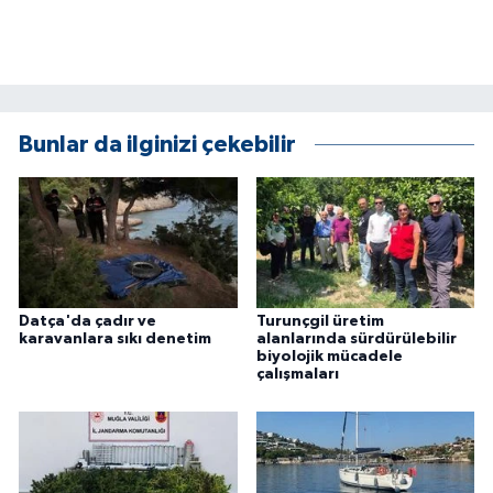
Bunlar da ilginizi çekebilir
Datça'da çadır ve
Turunçgil üretim
karavanlara sıkı denetim
alanlarında sürdürülebilir
biyolojik mücadele
çalışmaları