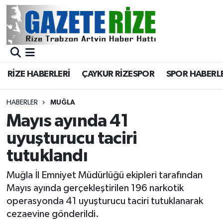
BÖLGEMİZ
Merkez Nöbetçi Eczaneler
SPOR
Merkez Hava Durumu
RİZE HABERLERİ
ÇAYKUR RİZESPOR
SPOR HABERL
Asayiş
Merkez Trafik Yoğunluk Haritası
HABERLER
MUĞLA
Rize Jandarma Komutanlığı
Süper Lig Puan Durumu ve Fikstür
Mayıs ayında 41
uyuşturucu taciri
Bilim Teknoloji
Tüm Manşetler
tutuklandı
Bölge
Son Dakika Haberleri
Muğla İl Emniyet Müdürlüğü ekipleri tarafından
Mayıs ayında gerçekleştirilen 196 narkotik
Advertising news
Haber Arşivi
operasyonda 41 uyuşturucu taciri tutuklanarak
cezaevine gönderildi.
Canlı Maç