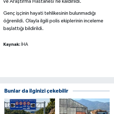
ve Araştırma Hastanesi'ne kaldırıldı.
KÜLTÜR SANAT
Genç işçinin hayati tehlikesinin bulunmadığı
MAGAZİN
öğrenildi. Olayla ilgili polis ekiplerinin inceleme
Otomobil
başlattığı bildirildi.
POLİTİKA
Kaynak:
İHA
Sağlık
SİYASET
SPOR HABERLERİ
Bunlar da ilginizi çekebilir
TEKNOLOJİ
Turizm