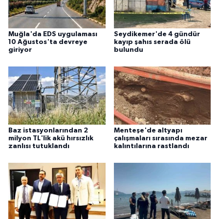
ÜLKE GÜNDEMİ
YAŞAM
Muğla'da EDS uygulaması
Seydikemer'de 4 gündür
10 Ağustos'ta devreye
kayıp şahıs serada ölü
giriyor
bulundu
YEREL
Yerel Haberler
Baz istasyonlarından 2
Menteşe'de altyapı
milyon TL'lik akü hırsızlık
çalışmaları sırasında mezar
zanlısı tutuklandı
kalıntılarına rastlandı