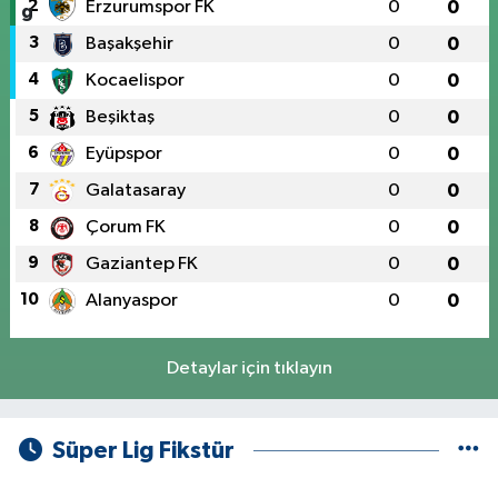
2
Erzurumspor FK
0
0
3
Başakşehir
0
0
4
Kocaelispor
0
0
5
Beşiktaş
0
0
6
Eyüpspor
0
0
7
Galatasaray
0
0
8
Çorum FK
0
0
9
Gaziantep FK
0
0
10
Alanyaspor
0
0
Detaylar için tıklayın
Süper Lig Fikstür