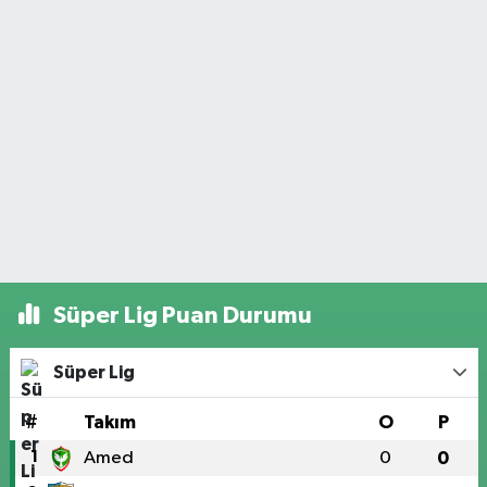
Süper Lig Puan Durumu
Süper Lig
#
Takım
O
P
1
Amed
0
0