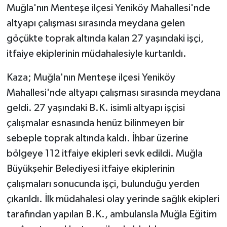
Muğla'nın Menteşe ilçesi Yeniköy Mahallesi'nde
altyapı çalışması sırasında meydana gelen
GENEL
göçükte toprak altında kalan 27 yaşındaki işçi,
GÜNDEM
itfaiye ekiplerinin müdahalesiyle kurtarıldı.
Güvenlik
Kaza; Muğla'nın Menteşe ilçesi Yeniköy
Mahallesi'nde altyapı çalışması sırasında meydana
HABERDE İNSAN
geldi. 27 yaşındaki B.K. isimli altyapı işçisi
çalışmalar esnasında henüz bilinmeyen bir
İNSAN
sebeple toprak altında kaldı. İhbar üzerine
bölgeye 112 itfaiye ekipleri sevk edildi. Muğla
İş Dünyası
Büyükşehir Belediyesi itfaiye ekiplerinin
Jandarma
çalışmaları sonucunda işçi, bulunduğu yerden
çıkarıldı. İlk müdahalesi olay yerinde sağlık ekipleri
Kadın
tarafından yapılan B.K., ambulansla Muğla Eğitim