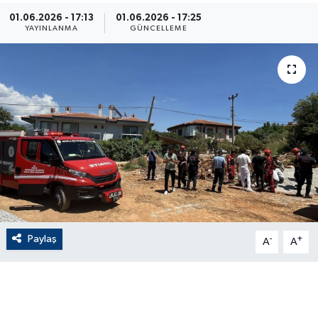
01.06.2026 - 17:13
01.06.2026 - 17:25
ÇEVRE
YAYINLANMA
GÜNCELLEME
Dış Haberler
Dünya
EĞİTİM
EKONOMİ
English News
Paylaş
-
+
Finans
A
A
Flaş Haber
Gayrimenkul