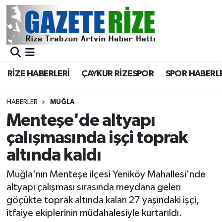
BÖLGEMİZ
Merkez Nöbetçi Eczaneler
SPOR
Merkez Hava Durumu
RİZE HABERLERİ
ÇAYKUR RİZESPOR
SPOR HABERL
Asayiş
Merkez Trafik Yoğunluk Haritası
HABERLER
MUĞLA
Rize Jandarma Komutanlığı
Süper Lig Puan Durumu ve Fikstür
Menteşe'de altyapı
çalışmasında işçi toprak
Bilim Teknoloji
Tüm Manşetler
altında kaldı
Bölge
Son Dakika Haberleri
Muğla'nın Menteşe ilçesi Yeniköy Mahallesi'nde
altyapı çalışması sırasında meydana gelen
Advertising news
Haber Arşivi
göçükte toprak altında kalan 27 yaşındaki işçi,
itfaiye ekiplerinin müdahalesiyle kurtarıldı.
Canlı Maç