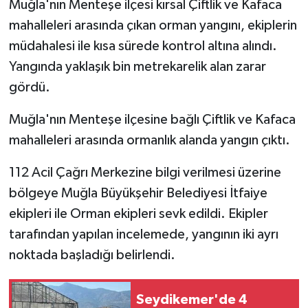
Muğla'nın Menteşe ilçesi kırsal Çiftlik ve Kafaca
mahalleleri arasında çıkan orman yangını, ekiplerin
GENEL
müdahalesi ile kısa sürede kontrol altına alındı.
Yangında yaklaşık bin metrekarelik alan zarar
GÜNDEM
gördü.
Güvenlik
Muğla'nın Menteşe ilçesine bağlı Çiftlik ve Kafaca
HABERDE İNSAN
mahalleleri arasında ormanlık alanda yangın çıktı.
112 Acil Çağrı Merkezine bilgi verilmesi üzerine
İNSAN
bölgeye Muğla Büyükşehir Belediyesi İtfaiye
İş Dünyası
ekipleri ile Orman ekipleri sevk edildi. Ekipler
tarafından yapılan incelemede, yangının iki ayrı
Jandarma
noktada başladığı belirlendi.
Kadın
Seydikemer'de 4