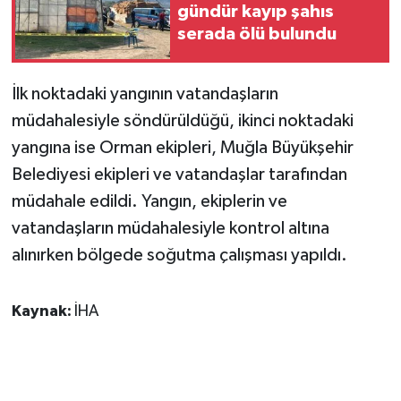
KÜLTÜR SANAT
gündür kayıp şahıs
serada ölü bulundu
MAGAZİN
İlk noktadaki yangının vatandaşların
Otomobil
müdahalesiyle söndürüldüğü, ikinci noktadaki
POLİTİKA
yangına ise Orman ekipleri, Muğla Büyükşehir
Belediyesi ekipleri ve vatandaşlar tarafından
Sağlık
müdahale edildi. Yangın, ekiplerin ve
vatandaşların müdahalesiyle kontrol altına
SİYASET
alınırken bölgede soğutma çalışması yapıldı.
SPOR HABERLERİ
Kaynak:
İHA
TEKNOLOJİ
Turizm