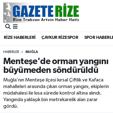
BÖLGEMİZ
Merkez Nöbetçi Eczaneler
SPOR
Merkez Hava Durumu
RİZE HABERLERİ
ÇAYKUR RİZESPOR
SPOR HABERL
Asayiş
Merkez Trafik Yoğunluk Haritası
HABERLER
MUĞLA
Rize Jandarma Komutanlığı
Süper Lig Puan Durumu ve Fikstür
Menteşe'de orman yangını
büyümeden söndürüldü
Bilim Teknoloji
Tüm Manşetler
Muğla'nın Menteşe ilçesi kırsal Çiftlik ve Kafaca
Bölge
Son Dakika Haberleri
mahalleleri arasında çıkan orman yangını, ekiplerin
müdahalesi ile kısa sürede kontrol altına alındı.
Advertising news
Haber Arşivi
Yangında yaklaşık bin metrekarelik alan zarar
gördü.
Canlı Maç