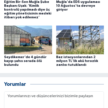
Eğitim Bir-Sen Muğla Şube
Muğla'da EDS uygulaması
Başkanı Uçak: 'Kimlik
10 Ağustos'ta devreye
kontrolü yapılmadı diye üç
giriyor
eğitim yöneticisinin mesleki
itibarı yok edilemez'
Seydikemer'de 4 gündür
Baz istasyonlarından 2
kayıp şahıs serada ölü
milyon TL'lik akü hırsızlık
bulundu
zanlısı tutuklandı
Yorumlar