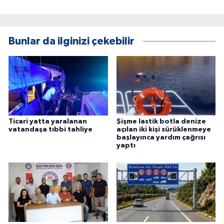
ÜLKE GÜNDEMİ
YAŞAM
Bunlar da ilginizi çekebilir
YEREL
Yerel Haberler
Ticari yatta yaralanan
Şişme lastik botla denize
vatandaşa tıbbi tahliye
açılan iki kişi sürüklenmeye
başlayınca yardım çağrısı
yaptı