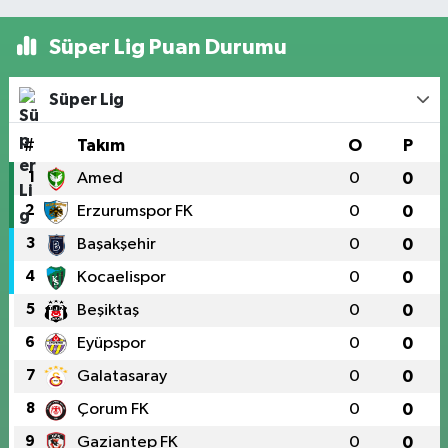
Süper Lig Puan Durumu
Süper Lig
#
Takım
O
P
1
Amed
0
0
2
Erzurumspor FK
0
0
3
Başakşehir
0
0
4
Kocaelispor
0
0
5
Beşiktaş
0
0
6
Eyüpspor
0
0
7
Galatasaray
0
0
8
Çorum FK
0
0
9
Gaziantep FK
0
0