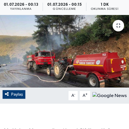
01.07.2026 - 00:13
01.07.2026 - 00:15
1 DK
YAYINLANMA
GÜNCELLEME
OKUNMA SÜRESI
ÇEVRE
Dış Haberler
Dünya
EĞİTİM
EKONOMİ
English News
Paylaş
-
+
A
A
Finans
Flaş Haber
Gayrimenkul