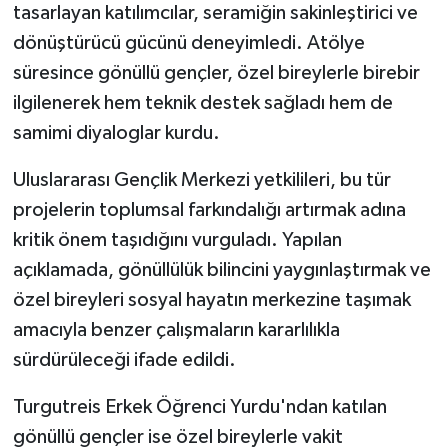
KÜLTÜR SANAT
tasarlayan katılımcılar, seramiğin sakinleştirici ve
dönüştürücü gücünü deneyimledi. Atölye
MAGAZİN
süresince gönüllü gençler, özel bireylerle birebir
ilgilenerek hem teknik destek sağladı hem de
Otomobil
samimi diyaloglar kurdu.
POLİTİKA
Uluslararası Gençlik Merkezi yetkilileri, bu tür
projelerin toplumsal farkındalığı artırmak adına
Sağlık
kritik önem taşıdığını vurguladı. Yapılan
SİYASET
açıklamada, gönüllülük bilincini yaygınlaştırmak ve
özel bireyleri sosyal hayatın merkezine taşımak
SPOR HABERLERİ
amacıyla benzer çalışmaların kararlılıkla
sürdürüleceği ifade edildi.
TEKNOLOJİ
Turgutreis Erkek Öğrenci Yurdu'ndan katılan
Turizm
gönüllü gençler ise özel bireylerle vakit