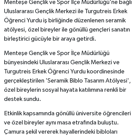
Menteşe Gençlik ve Spor İlçe Müdürlüğü'ne bağlı
Uluslararası Gençlik Merkezi ile Turgutreis Erkek
GENEL
Öğrenci Yurdu iş birliğinde düzenlenen seramik
atölyesi, özel bireyler ile gönüllü gençleri sanatın
GÜNDEM
birleştirici gücüyle bir araya getirdi.
Güvenlik
Menteşe Gençlik ve Spor İlçe Müdürlüğü
HABERDE İNSAN
bünyesindeki Uluslararası Gençlik Merkezi ve
Turgutreis Erkek Öğrenci Yurdu koordinesinde
İNSAN
gerçekleştirilen 'Seramik Biblo Tasarım Atölyesi',
özel bireylerin sosyal hayata katılımına renkli bir
İş Dünyası
destek sundu.
Jandarma
Etkinlik kapsamında gönüllü üniversite öğrencileri
ve özel bireyler aynı masa etrafında buluştu.
Kadın
Çamura şekil vererek hayallerindeki bibloları