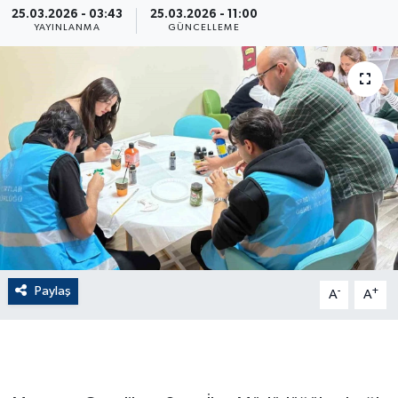
25.03.2026 - 03:43
25.03.2026 - 11:00
YAYINLANMA
GÜNCELLEME
ÇEVRE
Dış Haberler
Dünya
EĞİTİM
EKONOMİ
English News
Paylaş
-
+
A
A
Finans
Flaş Haber
Gayrimenkul