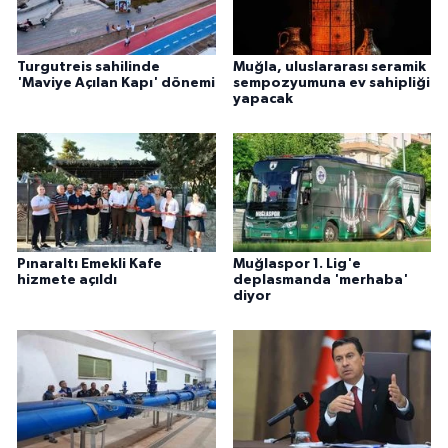
Turgutreis sahilinde
Muğla, uluslararası seramik
'Maviye Açılan Kapı' dönemi
sempozyumuna ev sahipliği
yapacak
Pınaraltı Emekli Kafe
Muğlaspor 1. Lig'e
hizmete açıldı
deplasmanda 'merhaba'
diyor