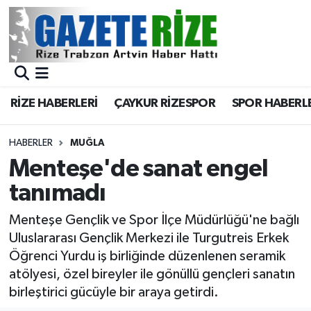
BÖLGEMİZ
Merkez Nöbetçi Eczaneler
SPOR
Merkez Hava Durumu
RİZE HABERLERİ
ÇAYKUR RİZESPOR
SPOR HABERL
Asayiş
Merkez Trafik Yoğunluk Haritası
HABERLER
MUĞLA
Rize Jandarma Komutanlığı
Süper Lig Puan Durumu ve Fikstür
Menteşe'de sanat engel
tanımadı
Bilim Teknoloji
Tüm Manşetler
Menteşe Gençlik ve Spor İlçe Müdürlüğü'ne bağlı
Bölge
Son Dakika Haberleri
Uluslararası Gençlik Merkezi ile Turgutreis Erkek
Öğrenci Yurdu iş birliğinde düzenlenen seramik
Advertising news
Haber Arşivi
atölyesi, özel bireyler ile gönüllü gençleri sanatın
birleştirici gücüyle bir araya getirdi.
Canlı Maç