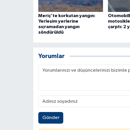
Meriç'te korkutan yangın:
Otomobill
Yerleşim yerlerine
motosikle
sıçramadan yangın
çarptı: 2 y
söndürüldü
Yorumlar
Gönder