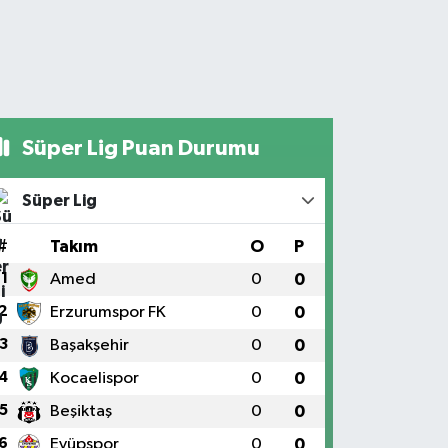
Süper Lig Puan Durumu
Süper Lig
#
Takım
O
P
1
Amed
0
0
2
Erzurumspor FK
0
0
3
Başakşehir
0
0
4
Kocaelispor
0
0
5
Beşiktaş
0
0
6
Eyüpspor
0
0