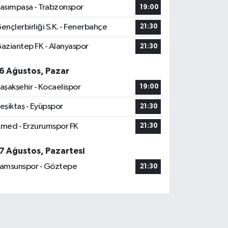
asımpaşa - Trabzonspor
19:00
ençlerbirliği S.K. - Fenerbahçe
21:30
aziantep FK - Alanyaspor
21:30
6 Ağustos, Pazar
aşakşehir - Kocaelispor
19:00
eşiktaş - Eyüpspor
21:30
med - Erzurumspor FK
21:30
7 Ağustos, Pazartesi
amsunspor - Göztepe
21:30