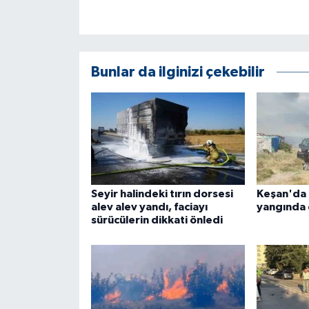
ÜLKE GÜNDEMİ
YAŞAM
Bunlar da ilginizi çekebilir
YEREL
Yerel Haberler
Seyir halindeki tırın dorsesi
Keşan'da 
alev alev yandı, faciayı
yangında 
sürücülerin dikkati önledi