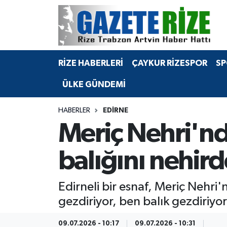
BÖLGEMİZ
Merkez Nöbetçi Eczaneler
RİZE HABERLERİ
ÇAYKUR RİZESPOR
SP
SPOR
Merkez Hava Durumu
ÜLKE GÜNDEMİ
Asayiş
Merkez Trafik Yoğunluk Haritası
HABERLER
EDIRNE
Rize Jandarma Komutanlığı
Süper Lig Puan Durumu ve Fikstür
Meriç Nehri'nd
Bilim Teknoloji
Tüm Manşetler
balığını nehirde
Bölge
Son Dakika Haberleri
Edirneli bir esnaf, Meriç Nehri'
Advertising news
Haber Arşivi
gezdiriyor, ben balık gezdiriyor
Canlı Maç
09.07.2026 - 10:17
09.07.2026 - 10:31