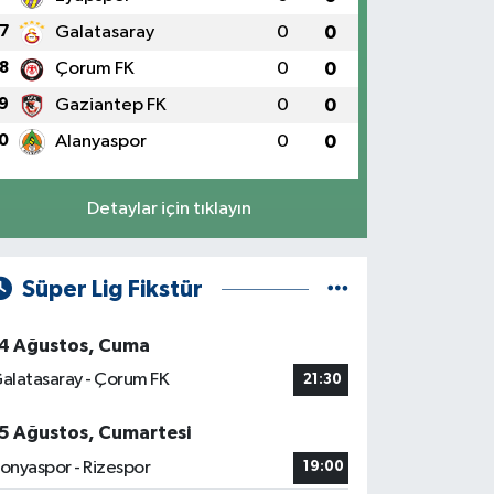
7
Galatasaray
0
0
8
Çorum FK
0
0
9
Gaziantep FK
0
0
0
Alanyaspor
0
0
Detaylar için tıklayın
Süper Lig Fikstür
4 Ağustos, Cuma
alatasaray - Çorum FK
21:30
5 Ağustos, Cumartesi
onyaspor - Rizespor
19:00