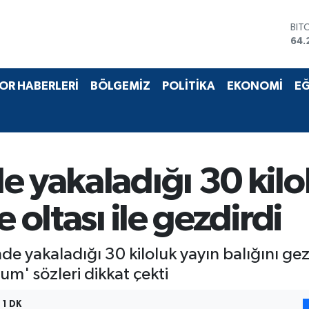
BIT
64.
DO
47,
EU
OR HABERLERİ
BÖLGEMİZ
POLİTİKA
EKONOMİ
EĞ
55,
STE
64,
GRA
657
BİS
e yakaladığı 30 kilo
13.
 oltası ile gezdirdi
nde yakaladığı 30 kiloluk yayın balığını ge
um' sözleri dikkat çekti
1 DK