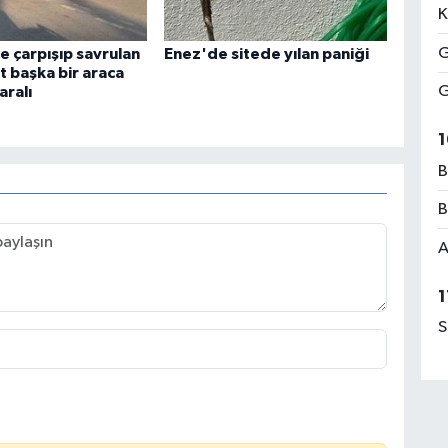
K
G
e çarpışıp savrulan
Enez'de sitede yılan paniği
t başka bir araca
G
aralı
1
B
B
A
1
S