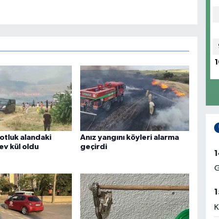
1
otluk alandaki
Anız yangını köyleri alarma
ev kül oldu
geçirdi
1
G
1
K