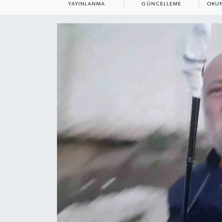
YAYINLANMA
GÜNCELLEME
OKUN
ÇEVRE
Dış Haberler
Dünya
EĞİTİM
EKONOMİ
English News
Finans
Flaş Haber
Gayrimenkul