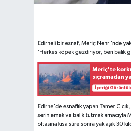
GENEL
GÜNDEM
Edirneli bir esnaf, Meriç Nehri'nde yaka
Güvenlik
'Herkes köpek gezdiriyor, ben balık ge
HABERDE İNSAN
Meriç'te kork
İNSAN
sıçramadan y
İş Dünyası
İçeriği Görüntül
Jandarma
Edirne'de esnaflık yapan Tamer Cıcık, 
serinlemek ve balık tutmak amacıyla Me
Kadın
oltasına kısa süre sonra yaklaşık 30 kil