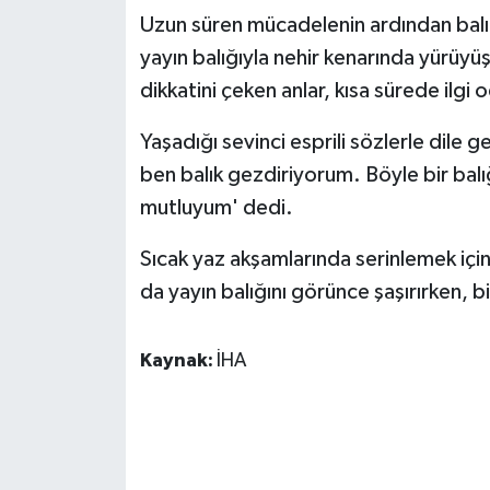
KÜLTÜR SANAT
Uzun süren mücadelenin ardından balığı
yayın balığıyla nehir kenarında yürüy
MAGAZİN
dikkatini çeken anlar, kısa sürede ilgi 
Otomobil
Yaşadığı sevinci esprili sözlerle dile 
ben balık gezdiriyorum. Böyle bir bal
POLİTİKA
mutluyum' dedi.
Sağlık
Sıcak yaz akşamlarında serinlemek için
SİYASET
da yayın balığını görünce şaşırırken, bi
SPOR HABERLERİ
Kaynak:
İHA
TEKNOLOJİ
Turizm