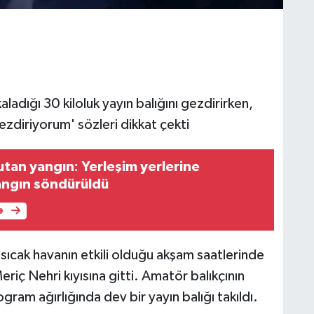
ladığı 30 kiloluk yayın balığını gezdirirken,
zdiriyorum' sözleri dikkat çekti
utan yangın: Yerleşim yerlerine
angın söndürüldü
e
sıcak havanın etkili olduğu akşam saatlerinde
riç Nehri kıyısına gitti. Amatör balıkçının
ogram ağırlığında dev bir yayın balığı takıldı.