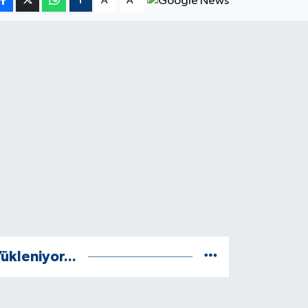
A
A
ükleniyor...