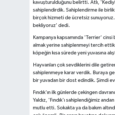
kavuşturulduğunu belirtti. Atlı, 'Kedi
ÜLKE GÜNDEMİ
sahiplendirdik. Sahiplendirme ile birli
birçok hizmeti de ücretsiz sunuyoruz.
YAŞAM
bekliyoruz' dedi.
YEREL
Kampanya kapsamında 'Terrier' cinsi bi
Yerel Haberler
almak yerine sahiplenmeyi tercih ettikler
köpeğin kısa sürede yeni yuvasına alıştı
Hayvanları çok sevdiklerini dile getir
sahiplenmeye karar verdik. Buraya gel
bir yuvadan bir dost edindik. Şimdi ev
Fındık'ın ilk günlerde çekingen davrand
Yaldız, 'Fındık'ı sahiplendiğimiz anda
mutlu etti. Sokakta ya da bakım altın