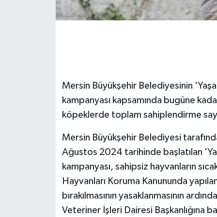
GENEL
GÜNDEM
Güvenlik
Mersin Büyükşehir Belediyesinin 'Yaş
HABERDE İNSAN
kampanyası kapsamında bugüne kadar b
köpeklerde toplam sahiplendirme sayıs
İNSAN
Mersin Büyükşehir Belediyesi tarafı
İş Dünyası
Ağustos 2024 tarihinde başlatılan 'Y
kampanyası, sahipsiz hayvanların sıcak
Jandarma
Hayvanları Koruma Kanununda yapılan d
bırakılmasının yasaklanmasının ardında
Kadın
Veteriner İşleri Dairesi Başkanlığına 