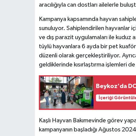
KÜLTÜR SANAT
aracılığıyla can dostları ailelerle buluş
MAGAZİN
Kampanya kapsamında hayvan sahiplen
sunuluyor. Sahiplendirilen hayvanlar iç
Otomobil
ve dış parazit uygulamaları ile kuduz aş
tüylü hayvanlara 6 ayda bir pet kuaför
POLİTİKA
düzenli olarak gerçekleştiriliyor. Ayrı
Sağlık
geldiklerinde kısırlaştırma işlemleri d
SİYASET
Beykoz'da DOA
SPOR HABERLERİ
İçeriği Görüntül
TEKNOLOJİ
Kaşlı Hayvan Bakımevinde görev yapa
Turizm
kampanyanın başladığı Ağustos 2024'