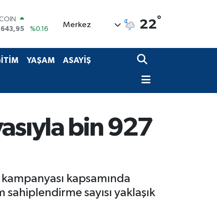
.643,95
%0.16
°
LAR
22
Merkez
,6704
%0
RO
,0406
%-0.08
ERLİN
İTİM
YAŞAM
ASAYİŞ
,2143
%0
AM ALTIN
00.87
%0.12
ST100
.799
%70
sıyla bin 927
n' kampanyası kapsamında
 sahiplendirme sayısı yaklaşık