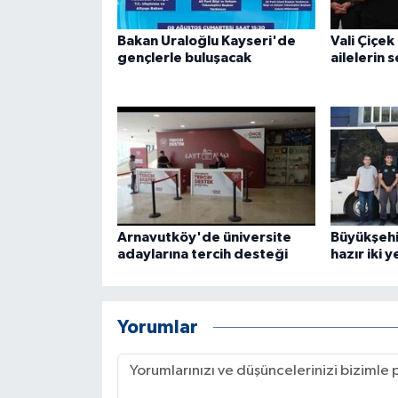
Bakan Uraloğlu Kayseri'de
Vali Çiçe
gençlerle buluşacak
ailelerin 
Arnavutköy'de üniversite
Büyükşehi
adaylarına tercih desteği
hazır iki 
Yorumlar