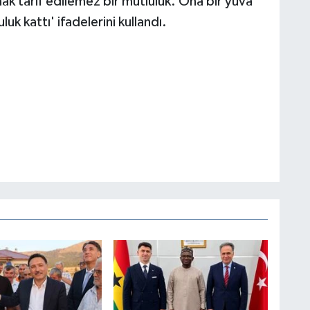
ak tarif edilemez bir mutluluk. Ona bir yuva
k kattı' ifadelerini kullandı.