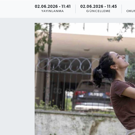
02.06.2026 - 11:41
02.06.2026 - 11:45
ÇEVRE
YAYINLANMA
GÜNCELLEME
OKU
Dış Haberler
Dünya
EĞİTİM
EKONOMİ
English News
Finans
Flaş Haber
Gayrimenkul