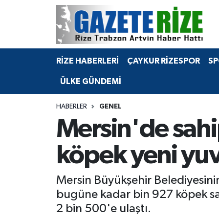
BÖLGEMİZ
Merkez Nöbetçi Eczaneler
RİZE HABERLERİ
ÇAYKUR RİZESPOR
SP
SPOR
Merkez Hava Durumu
ÜLKE GÜNDEMİ
Asayiş
Merkez Trafik Yoğunluk Haritası
HABERLER
GENEL
Rize Jandarma Komutanlığı
Süper Lig Puan Durumu ve Fikstür
Mersin'de sah
Bilim Teknoloji
Tüm Manşetler
köpek yeni yu
Bölge
Son Dakika Haberleri
Mersin Büyükşehir Belediyesin
Advertising news
Haber Arşivi
bugüne kadar bin 927 köpek sah
2 bin 500'e ulaştı.
Canlı Maç