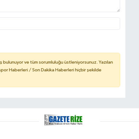
ş bulunuyor ve tüm sorumluluğu üstleniyorsunuz. Yazılan
or Haberleri / Son Dakika Haberleri hiçbir şekilde