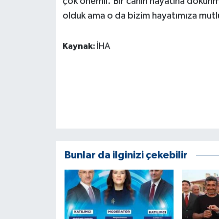
çok önemli. Bir canın hayatına dokunm
olduk ama o da bizim hayatımıza mutlulu
Kaynak:
İHA
Bunlar da ilginizi çekebilir