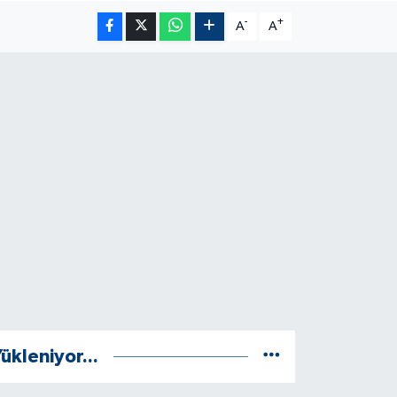
-
+
A
A
ükleniyor...