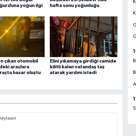
K
urduna yoğun ilgi
hafta sonu yoğunluğu
K
G
G
1
B
n çıkan otomobil
Elini yıkamaya girdiği camide
deki araçlara
kilitli kalan vatandaş taş
B
araçta hasar oluştu
atarak yardım istedi
A
1
S