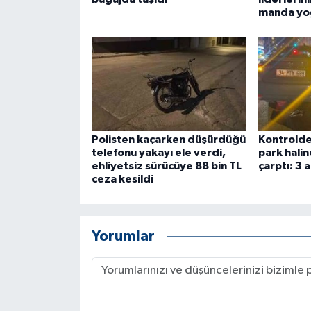
manda yoğ
Polisten kaçarken düşürdüğü
Kontrolde
telefonu yakayı ele verdi,
park halin
ehliyetsiz sürücüye 88 bin TL
çarptı: 3 
ceza kesildi
Yorumlar