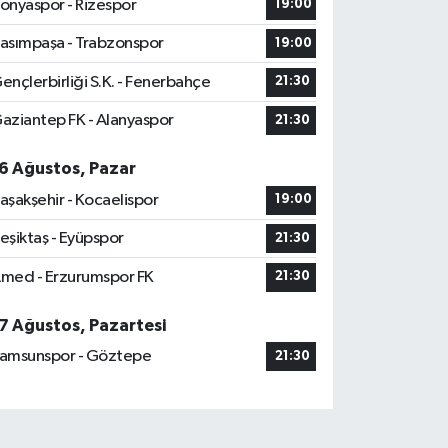
onyaspor - Rizespor
19:00
asımpaşa - Trabzonspor
19:00
ençlerbirliği S.K. - Fenerbahçe
21:30
aziantep FK - Alanyaspor
21:30
6 Ağustos, Pazar
aşakşehir - Kocaelispor
19:00
eşiktaş - Eyüpspor
21:30
med - Erzurumspor FK
21:30
7 Ağustos, Pazartesi
amsunspor - Göztepe
21:30