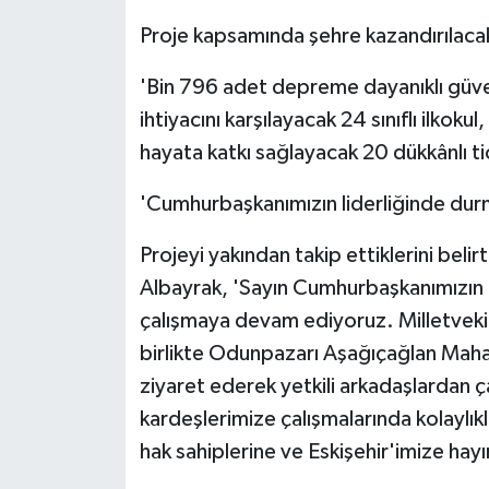
KÜLTÜR SANAT
Proje kapsamında şehre kazandırılacak 
MAGAZİN
'Bin 796 adet depreme dayanıklı güve
Otomobil
ihtiyacını karşılayacak 24 sınıflı ilkok
hayata katkı sağlayacak 20 dükkânlı ti
POLİTİKA
'Cumhurbaşkanımızın liderliğinde durm
Sağlık
Projeyi yakından takip ettiklerini belir
SİYASET
Albayrak, 'Sayın Cumhurbaşkanımızın l
çalışmaya devam ediyoruz. Milletvekil
SPOR HABERLERİ
birlikte Odunpazarı Aşağıçağlan Mahal
ziyaret ederek yetkili arkadaşlardan ça
TEKNOLOJİ
kardeşlerimize çalışmalarında kolaylık
hak sahiplerine ve Eskişehir'imize hayır
Turizm