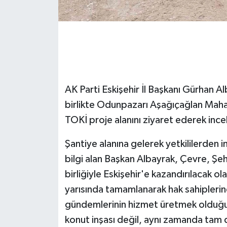
GENEL
GÜNDEM
Güvenlik
AK Parti Eskişehir İl Başkanı Gürhan Al
HABERDE İNSAN
birlikte Odunpazarı Aşağıçağlan Maha
TOKİ proje alanını ziyaret ederek inc
İNSAN
Şantiye alanına gelerek yetkililerden 
İş Dünyası
bilgi alan Başkan Albayrak, Çevre, Şehir
birliğiyle Eskişehir'e kazandırılacak ola
Jandarma
yarısında tamamlanarak hak sahiplerine 
gündemlerinin hizmet üretmek olduğun
Kadın
konut inşası değil, aynı zamanda tam d