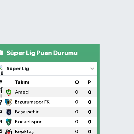
Süper Lig Puan Durumu
Süper Lig
#
Takım
O
P
1
Amed
0
0
2
Erzurumspor FK
0
0
3
Başakşehir
0
0
4
Kocaelispor
0
0
5
Beşiktaş
0
0