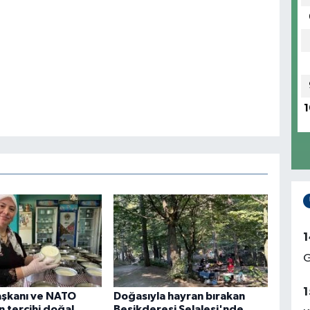
1
1
G
1
şkanı ve NATO
Doğasıyla hayran bırakan
in tercihi doğal
Beşikderesi Şelalesi'nde