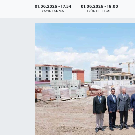
01.06.2026 - 17:54
01.06.2026 - 18:00
ÇEVRE
YAYINLANMA
GÜNCELLEME
Dış Haberler
Dünya
EĞİTİM
EKONOMİ
English News
Finans
Flaş Haber
Gayrimenkul