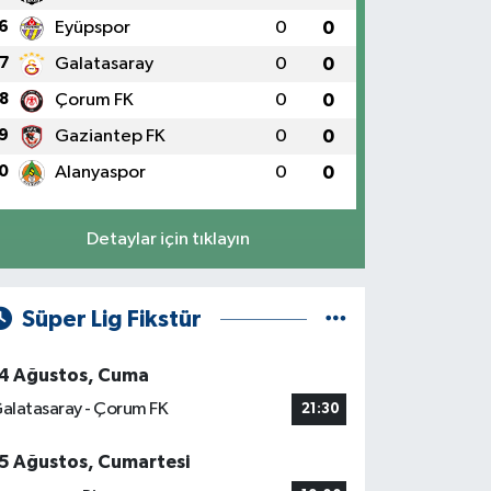
6
Eyüpspor
0
0
7
Galatasaray
0
0
8
Çorum FK
0
0
9
Gaziantep FK
0
0
0
Alanyaspor
0
0
Detaylar için tıklayın
Süper Lig Fikstür
4 Ağustos, Cuma
alatasaray - Çorum FK
21:30
5 Ağustos, Cumartesi