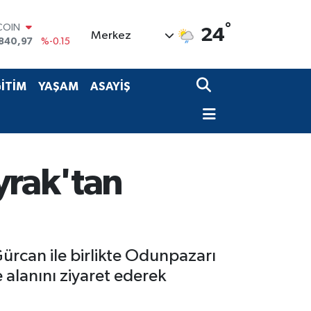
COIN
°
24
Merkez
840,97
%-0.15
LAR
7436
%0.18
RO
İTİM
YAŞAM
ASAYİŞ
2510
%0.32
RLİN
4811
%0.38
M ALTIN
60.55
%0
T100
yrak'tan
779
%-14
 Gürcan ile birlikte Odunpazarı
alanını ziyaret ederek