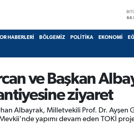
BIT
64.
DO
47,
EU
OR HABERLERİ
BÖLGEMİZ
POLİTİKA
EKONOMİ
EĞ
55,
STE
64,
GRA
66
BİS
ürcan ve Başkan Alba
13.
antiyesine ziyaret
rhan Albayrak, Milletvekili Prof. Dr. Ayşen
Mevkii'nde yapımı devam eden TOKİ proje 