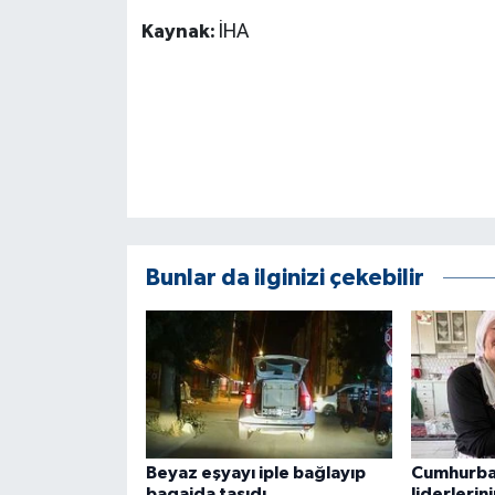
ÜLKE GÜNDEMİ
Kaynak:
İHA
YAŞAM
YEREL
Yerel Haberler
Bunlar da ilginizi çekebilir
Beyaz eşyayı iple bağlayıp
Cumhurba
bagajda taşıdı
liderlerin