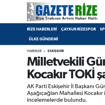
BÖLGEMİZ
Merkez Nöbetçi Eczaneler
RİZE HABERLERİ
ÇAYKUR RİZESPOR
SP
SPOR
Merkez Hava Durumu
ÜLKE GÜNDEMİ
Asayiş
Merkez Trafik Yoğunluk Haritası
HABERLER
ESKIŞEHIR
Rize Jandarma Komutanlığı
Süper Lig Puan Durumu ve Fikstür
Milletvekili G
Bilim Teknoloji
Tüm Manşetler
Kocakır TOKİ ş
Bölge
Son Dakika Haberleri
AK Parti Eskişehir İl Başkanı Gü
Advertising news
Haber Arşivi
Aşağıçağlan Mahallesi Kocakır 
incelemelerde bulundu.
Canlı Maç