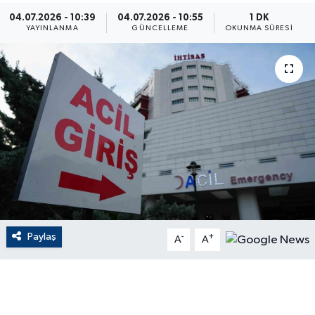
04.07.2026 - 10:39
04.07.2026 - 10:55
1 DK
ÇEVRE
YAYINLANMA
GÜNCELLEME
OKUNMA SÜRESI
Dış Haberler
Dünya
EĞİTİM
EKONOMİ
English News
Paylaş
-
+
Finans
A
A
Flaş Haber
Gayrimenkul