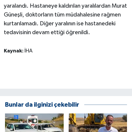
KÜLTÜR SANAT
yaralandı. Hastaneye kaldırılan yaralılardan Murat
Güneşli, doktorların tüm müdahalesine rağmen
MAGAZİN
kurtarılamadı. Diğer yaralının ise hastanedeki
tedavisinin devam ettiği öğrenildi.
Otomobil
POLİTİKA
Kaynak:
İHA
Sağlık
SİYASET
SPOR HABERLERİ
Bunlar da ilginizi çekebilir
TEKNOLOJİ
Turizm