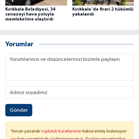
Kırıkkale Belediyesi, 34
Kırıkkale'de firari 2 hükümlü
cenazeyi hava yoluyla
yakalandı
memleketine ulaştırdı
Yorumlar
Gönder
Yorum yazarak
topluluk kurallarımızı
kabul etmiş bulunuyor
ve tüm sorumluluğu üstleniyorsunuz. Yazılan yorumlardan