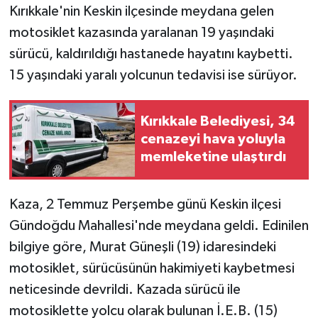
Kırıkkale'nin Keskin ilçesinde meydana gelen
motosiklet kazasında yaralanan 19 yaşındaki
GENEL
sürücü, kaldırıldığı hastanede hayatını kaybetti.
GÜNDEM
15 yaşındaki yaralı yolcunun tedavisi ise sürüyor.
Güvenlik
Kırıkkale Belediyesi, 34
cenazeyi hava yoluyla
HABERDE İNSAN
memleketine ulaştırdı
İNSAN
Kaza, 2 Temmuz Perşembe günü Keskin ilçesi
İş Dünyası
Gündoğdu Mahallesi'nde meydana geldi. Edinilen
bilgiye göre, Murat Güneşli (19) idaresindeki
Jandarma
motosiklet, sürücüsünün hakimiyeti kaybetmesi
Kadın
neticesinde devrildi. Kazada sürücü ile
motosiklette yolcu olarak bulunan İ.E.B. (15)