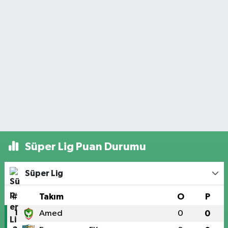
Süper Lig Puan Durumu
Süper Lig
#
Takım
O
P
1
Amed
0
0