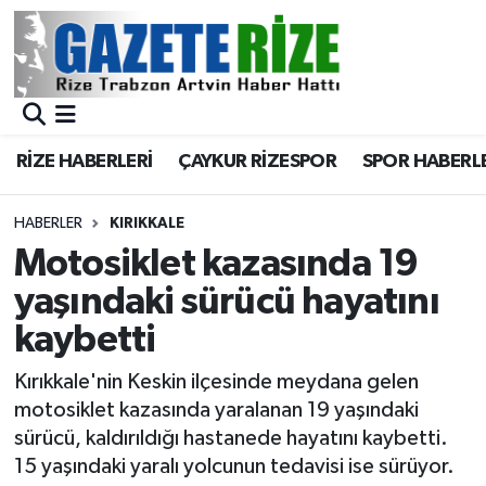
BÖLGEMİZ
Merkez Nöbetçi Eczaneler
SPOR
Merkez Hava Durumu
RİZE HABERLERİ
ÇAYKUR RİZESPOR
SPOR HABERL
Asayiş
Merkez Trafik Yoğunluk Haritası
HABERLER
KIRIKKALE
Rize Jandarma Komutanlığı
Süper Lig Puan Durumu ve Fikstür
Motosiklet kazasında 19
yaşındaki sürücü hayatını
Bilim Teknoloji
Tüm Manşetler
kaybetti
Bölge
Son Dakika Haberleri
Kırıkkale'nin Keskin ilçesinde meydana gelen
motosiklet kazasında yaralanan 19 yaşındaki
Advertising news
Haber Arşivi
sürücü, kaldırıldığı hastanede hayatını kaybetti.
15 yaşındaki yaralı yolcunun tedavisi ise sürüyor.
Canlı Maç