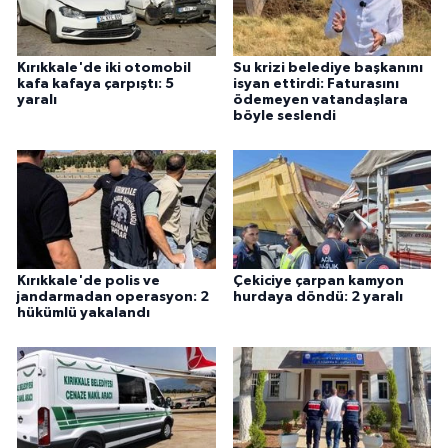
ÜLKE GÜNDEMİ
YAŞAM
Kırıkkale'de iki otomobil
Su krizi belediye başkanını
kafa kafaya çarpıştı: 5
isyan ettirdi: Faturasını
yaralı
ödemeyen vatandaşlara
böyle seslendi
YEREL
Yerel Haberler
Kırıkkale'de polis ve
Çekiciye çarpan kamyon
jandarmadan operasyon: 2
hurdaya döndü: 2 yaralı
hükümlü yakalandı