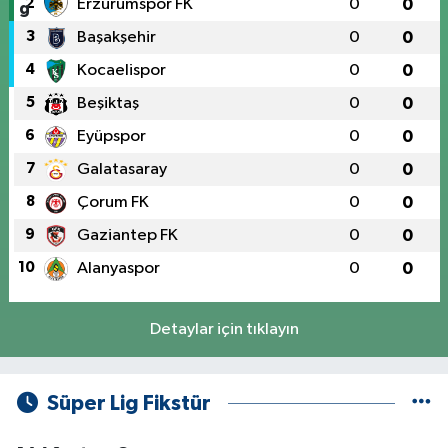
2
Erzurumspor FK
0
0
3
Başakşehir
0
0
4
Kocaelispor
0
0
5
Beşiktaş
0
0
6
Eyüpspor
0
0
7
Galatasaray
0
0
8
Çorum FK
0
0
9
Gaziantep FK
0
0
10
Alanyaspor
0
0
Detaylar için tıklayın
Süper Lig Fikstür