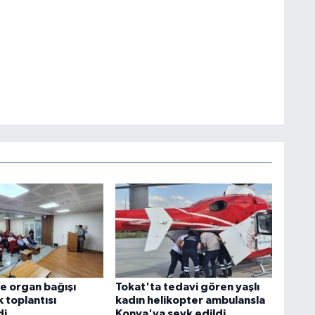
e organ bağışı
Tokat'ta tedavi gören yaşlı
k toplantısı
kadın helikopter ambulansla
di
Konya'ya sevk edildi