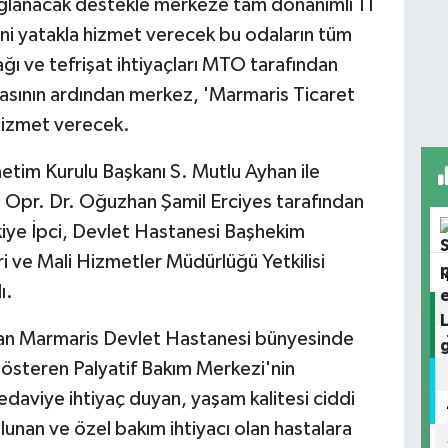
ağlanacak destekle merkeze tam donanımlı 11
ni yatakla hizmet verecek bu odaların tüm
ağı ve tefrişat ihtiyaçları MTO tarafından
asının ardından merkez, 'Marmaris Ticaret
hizmet verecek.
tim Kurulu Başkanı S. Mutlu Ayhan ile
Opr. Dr. Oğuzhan Şamil Erciyes tarafından
iye İpci, Devlet Hastanesi Başhekim
i ve Mali Hizmetler Müdürlüğü Yetkilisi
ı.
lan Marmaris Devlet Hastanesi bünyesinde
gösteren Palyatif Bakım Merkezi'nin
 tedaviye ihtiyaç duyan, yaşam kalitesi ciddi
ulunan ve özel bakım ihtiyacı olan hastalara