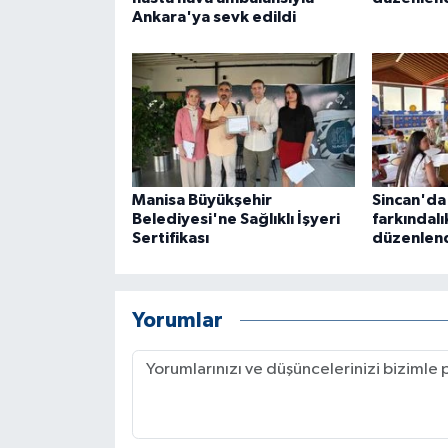
Ankara'ya sevk edildi
Manisa Büyükşehir
Sincan'da
Belediyesi'ne Sağlıklı İşyeri
farkındalı
Sertifikası
düzenlen
Yorumlar