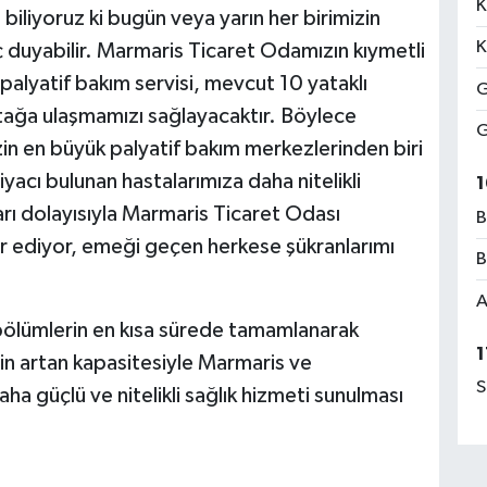
K
biliyoruz ki bugün veya yarın her birimizin
K
aç duyabilir. Marmaris Ticaret Odamızın kıymetli
 palyatif bakım servisi, mevcut 10 yataklı
G
ağa ulaşmamızı sağlayacaktır. Böylece
G
n en büyük palyatif bakım merkezlerinden biri
iyacı bulunan hastalarımıza daha nitelikli
1
ları dolayısıyla Marmaris Ticaret Odası
B
r ediyor, emeği geçen herkese şükranlarımı
B
A
bölümlerin en kısa sürede tamamlanarak
1
in artan kapasitesiyle Marmaris ve
S
aha güçlü ve nitelikli sağlık hizmeti sunulması