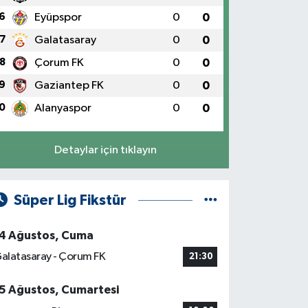
6
Eyüpspor
0
0
7
Galatasaray
0
0
8
Çorum FK
0
0
9
Gaziantep FK
0
0
0
Alanyaspor
0
0
Detaylar için tıklayın
Süper Lig Fikstür
4 Ağustos, Cuma
alatasaray - Çorum FK
21:30
5 Ağustos, Cumartesi