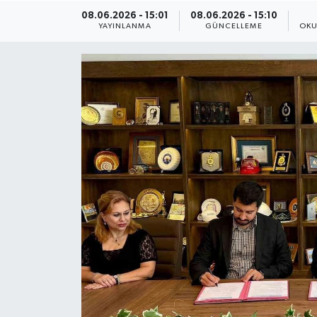
08.06.2026 - 15:01
08.06.2026 - 15:10
ÇEVRE
YAYINLANMA
GÜNCELLEME
OKU
Dış Haberler
Dünya
EĞİTİM
EKONOMİ
English News
Finans
Flaş Haber
Gayrimenkul