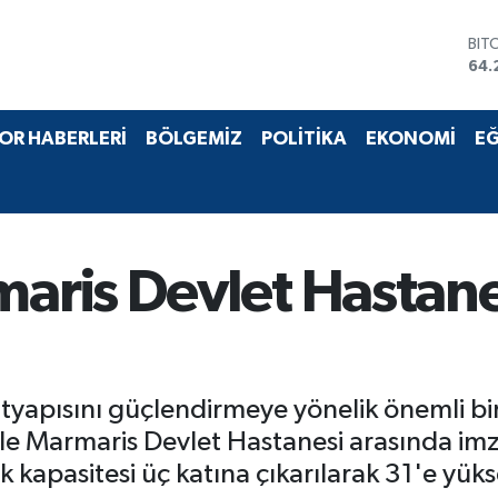
DO
47,
EU
55,
STE
OR HABERLERİ
BÖLGEMİZ
POLİTİKA
EKONOMİ
EĞ
64,
GRA
651
BİS
13.
BIT
ris Devlet Hastane
64.
tyapısını güçlendirmeye yönelik önemli bir i
ile Marmaris Devlet Hastanesi arasında i
 kapasitesi üç katına çıkarılarak 31'e yüks