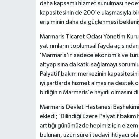
daha kapsamlı hizmet sunulması hedef
ÜLKE GÜNDEMİ
kapasitesinin de 200'e ulaşmasıyla bir
YAŞAM
erişiminin daha da güçlenmesi bekleni
Marmaris Ticaret Odası Yönetim Kurulu
YEREL
yatırımların toplumsal fayda açısından
Yerel Haberler
'Marmaris'in sadece ekonomik ve turist
altyapısına da katkı sağlamayı soruml
Palyatif bakım merkezinin kapasitesinin
iyi şartlarda hizmet almasına destek
birliğinin Marmaris'e hayırlı olmasını d
Marmaris Devlet Hastanesi Başhekimi 
ekledi; 'Bilindiği üzere Palyatif bakım 
arttığı günümüzde hepimiz için elzem h
bulunan, uzun süreli tedavi ihtiyacı ol