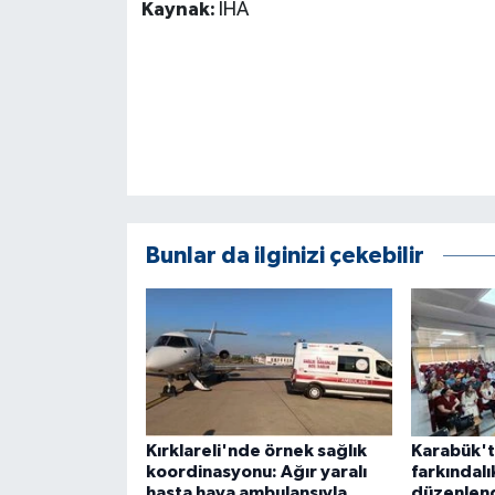
Kaynak:
İHA
Bunlar da ilginizi çekebilir
Kırklareli'nde örnek sağlık
Karabük't
koordinasyonu: Ağır yaralı
farkındalı
hasta hava ambulansıyla
düzenlen