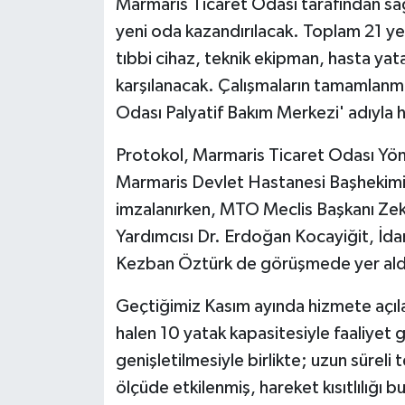
Marmaris Ticaret Odası tarafından s
KÜLTÜR SANAT
yeni oda kazandırılacak. Toplam 21 ye
MAGAZİN
tıbbi cihaz, teknik ekipman, hasta yat
karşılanacak. Çalışmaların tamamlanm
Otomobil
Odası Palyatif Bakım Merkezi' adıyla 
POLİTİKA
Protokol, Marmaris Ticaret Odası Yöne
Marmaris Devlet Hastanesi Başhekimi 
Sağlık
imzalanırken, MTO Meclis Başkanı Zek
Yardımcısı Dr. Erdoğan Kocayiğit, İdar
SİYASET
Kezban Öztürk de görüşmede yer ald
SPOR HABERLERİ
Geçtiğimiz Kasım ayında hizmete açı
TEKNOLOJİ
halen 10 yatak kapasitesiyle faaliyet 
genişletilmesiyle birlikte; uzun süreli
Turizm
ölçüde etkilenmiş, hareket kısıtlılığı b