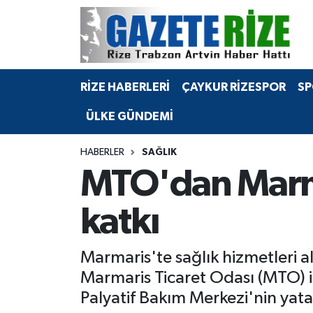
BÖLGEMİZ
Merkez Nöbetçi Eczaneler
RİZE HABERLERİ
ÇAYKUR RİZESPOR
SP
SPOR
Merkez Hava Durumu
ÜLKE GÜNDEMİ
Asayiş
Merkez Trafik Yoğunluk Haritası
HABERLER
SAĞLIK
Rize Jandarma Komutanlığı
Süper Lig Puan Durumu ve Fikstür
MTO'dan Marma
Bilim Teknoloji
Tüm Manşetler
katkı
Bölge
Son Dakika Haberleri
Marmaris'te sağlık hizmetleri al
Advertising news
Haber Arşivi
Marmaris Ticaret Odası (MTO) 
Palyatif Bakım Merkezi'nin yatak
Canlı Maç