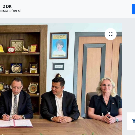
2 DK
NMA SÜRESI
Y