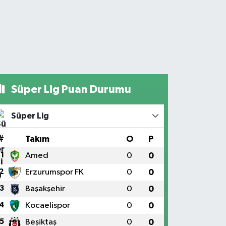
Süper Lig Puan Durumu
Süper Lig
#
Takım
O
P
1
Amed
0
0
2
Erzurumspor FK
0
0
3
Başakşehir
0
0
4
Kocaelispor
0
0
5
Beşiktaş
0
0