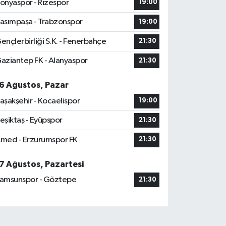
onyaspor - Rizespor
19:00
asımpaşa - Trabzonspor
19:00
ençlerbirliği S.K. - Fenerbahçe
21:30
aziantep FK - Alanyaspor
21:30
6 Ağustos, Pazar
aşakşehir - Kocaelispor
19:00
eşiktaş - Eyüpspor
21:30
med - Erzurumspor FK
21:30
7 Ağustos, Pazartesi
amsunspor - Göztepe
21:30