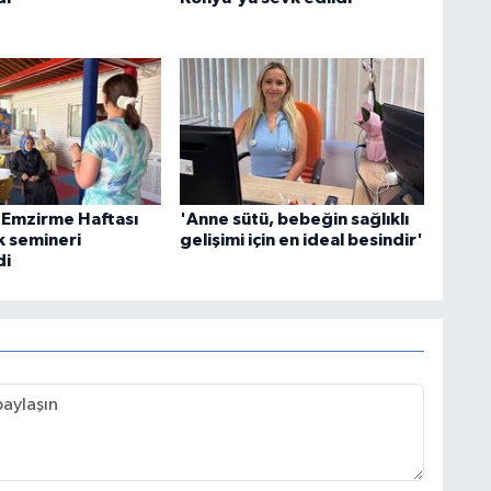
 Emzirme Haftası
'Anne sütü, bebeğin sağlıklı
k semineri
gelişimi için en ideal besindir'
di