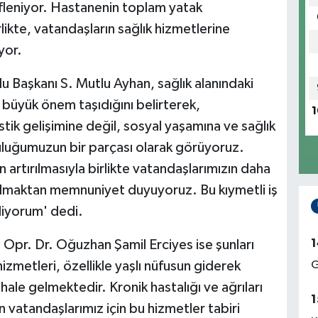
leniyor. Hastanenin toplam yatak
likte, vatandaşların sağlık hizmetlerine
yor.
 Başkanı S. Mutlu Ayhan, sağlık alanındaki
 büyük önem taşıdığını belirterek,
1
ik gelişimine değil, sosyal yaşamına ve sağlık
uluğumuzun bir parçası olarak görüyoruz.
 artırılmasıyla birlikte vatandaşlarımızın daha
 olmaktan memnuniyet duyuyoruz. Bu kıymetli iş
iliyorum' dedi.
1
Opr. Dr. Oğuzhan Şamil Erciyes ise şunları
hizmetleri, özellikle yaşlı nüfusun giderek
G
ale gelmektedir. Kronik hastalığı ve ağrıları
1
an vatandaşlarımız için bu hizmetler tabiri