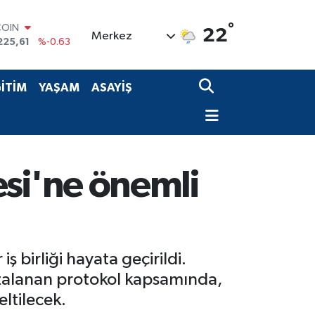
°
LAR
22
Merkez
7143
%0.16
RO
0317
%-0.02
RLİN
İTİM
YAŞAM
ASAYİŞ
2463
%0.07
M ALTIN
0.40
%0.45
T100
799
%70
COIN
si'ne önemli
225,61
%-0.63
ş birliği hayata geçirildi.
mzalanan protokol kapsamında,
eltilecek.