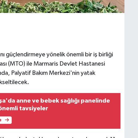
nı güçlendirmeye yönelik önemli bir iş birliği
dası (MTO) ile Marmaris Devlet Hastanesi
da, Palyatif Bakım Merkezi'nin yatak
kseltilecek.
a'da anne ve bebek sağlığı panelinde
nemli tavsiyeler
e