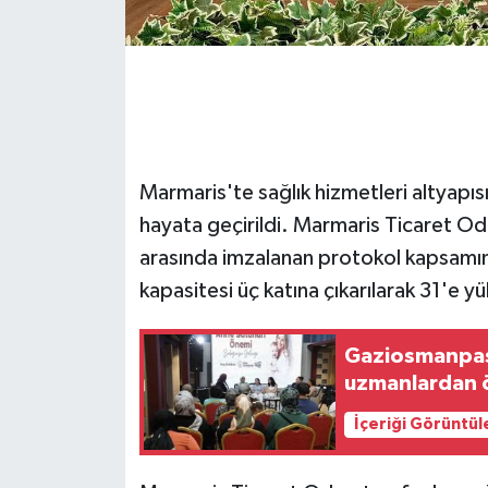
GENEL
GÜNDEM
Güvenlik
Marmaris'te sağlık hizmetleri altyapısı
HABERDE İNSAN
hayata geçirildi. Marmaris Ticaret O
arasında imzalanan protokol kapsamın
İNSAN
kapasitesi üç katına çıkarılarak 31'e yü
İş Dünyası
Gaziosmanpaş
uzmanlardan ö
Jandarma
İçeriği Görüntül
Kadın