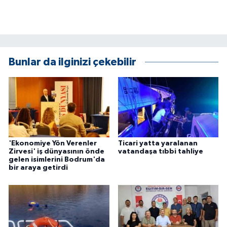
ÜLKE GÜNDEMİ
YAŞAM
YEREL
Bunlar da ilginizi çekebilir
Yerel Haberler
'Ekonomiye Yön Verenler
Ticari yatta yaralanan
Zirvesi' iş dünyasının önde
vatandaşa tıbbi tahliye
gelen isimlerini Bodrum'da
bir araya getirdi