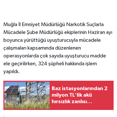
GENEL
Muğla İl Emniyet Müdürlüğü Narkotik Suçlarla
GÜNDEM
Mücadele Şube Müdürlüğü ekiplerinin Haziran ayı
Güvenlik
boyunca yürüttüğü uyuşturucuyla mücadele
çalışmaları kapsamında düzenlenen
HABERDE İNSAN
operasyonlarda çok sayıda uyuşturucu madde
ele geçirilirken, 324 şüpheli hakkında işlem
İNSAN
yapıldı.
İş Dünyası
Baz istasyonlarından 2
Jandarma
milyon TL'lik akü
hırsızlık zanlısı
Kadın
tutuklandı