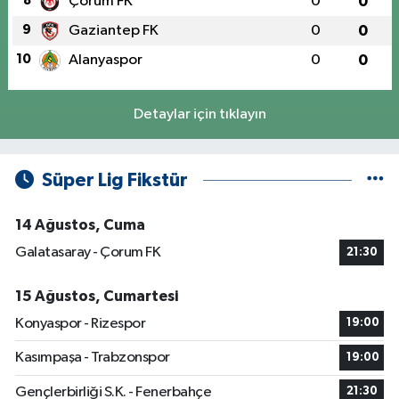
8
Çorum FK
0
0
9
Gaziantep FK
0
0
10
Alanyaspor
0
0
Detaylar için tıklayın
Süper Lig Fikstür
14 Ağustos, Cuma
Galatasaray - Çorum FK
21:30
15 Ağustos, Cumartesi
Konyaspor - Rizespor
19:00
Kasımpaşa - Trabzonspor
19:00
Gençlerbirliği S.K. - Fenerbahçe
21:30