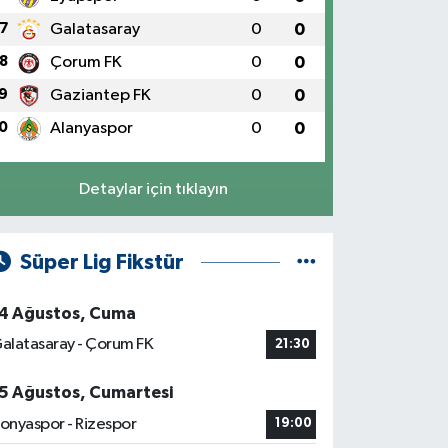
7
Galatasaray
0
0
8
Çorum FK
0
0
9
Gaziantep FK
0
0
0
Alanyaspor
0
0
Detaylar için tıklayın
Süper Lig Fikstür
4 Ağustos, Cuma
alatasaray - Çorum FK
21:30
5 Ağustos, Cumartesi
onyaspor - Rizespor
19:00