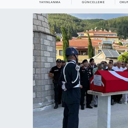
YAYINLANMA
GÜNCELLEME
OKUN
ÇEVRE
Dış Haberler
Dünya
EĞİTİM
EKONOMİ
English News
Finans
Flaş Haber
Gayrimenkul