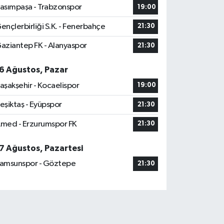
asımpaşa - Trabzonspor
19:00
ençlerbirliği S.K. - Fenerbahçe
21:30
aziantep FK - Alanyaspor
21:30
6 Ağustos, Pazar
aşakşehir - Kocaelispor
19:00
eşiktaş - Eyüpspor
21:30
med - Erzurumspor FK
21:30
7 Ağustos, Pazartesi
amsunspor - Göztepe
21:30