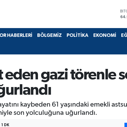
BI
64
DO
47
EU
OR HABERLERİ
BÖLGEMİZ
POLİTİKA
EKONOMİ
EĞ
55
STE
64,
GR
66
BİS
 eden gazi törenle 
13.
ğurlandı
yatını kaybeden 61 yaşındaki emekli astsu
iyle son yolculuğuna uğurlandı.
1 DK