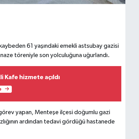
 kaybeden 61 yaşındaki emekli astsubay gazisi
naze töreniyle son yolculuğuna uğurlandı.
li Kafe hizmete açıldı
e
görev yapan, Menteşe ilçesi doğumlu gazi
sızlığının ardından tedavi gördüğü hastanede