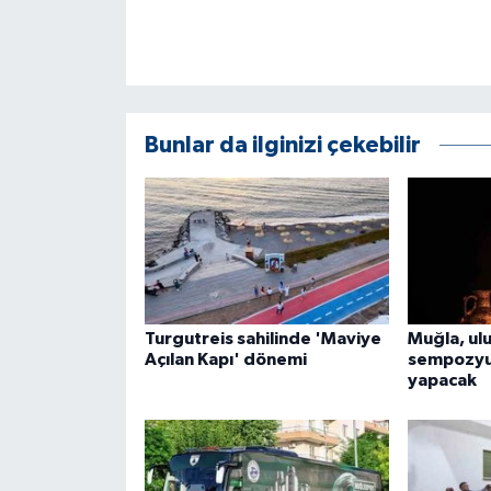
ÜLKE GÜNDEMİ
YAŞAM
YEREL
Bunlar da ilginizi çekebilir
Yerel Haberler
Turgutreis sahilinde 'Maviye
Muğla, ul
Açılan Kapı' dönemi
sempozyum
yapacak