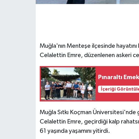
GENEL
GÜNDEM
Muğla'nın Menteşe ilçesinde hayatını
Güvenlik
Celalettin Emre, düzenlenen askeri ce
HABERDE İNSAN
Pınaraltı Emek
İNSAN
İçeriği Görüntül
İş Dünyası
Jandarma
Muğla Sıtkı Koçman Üniversitesi'nde 
Celalettin Emre, geçirdiği kalp rahat
Kadın
61 yaşında yaşamını yitirdi.