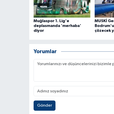
Muğlaspor 1. Lig'e
MUSKİ Ge
deplasmanda 'merhaba'
Bodrum'u
diyor
çözecek ya
Yorumlar
Gönder