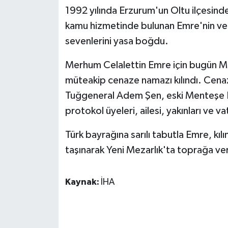
KÜLTÜR SANAT
1992 yılında Erzurum'un Oltu ilçesinde
kamu hizmetinde bulunan Emre'nin vefat
MAGAZİN
sevenlerini yasa boğdu.
Otomobil
Merhum Celalettin Emre için bugün Me
müteakip cenaze namazı kılındı. Cena
POLİTİKA
Tuğgeneral Adem Şen, eski Menteşe 
Sağlık
protokol üyeleri, ailesi, yakınları ve va
SİYASET
Türk bayrağına sarılı tabutla Emre, k
taşınarak Yeni Mezarlık'ta toprağa ver
SPOR HABERLERİ
Kaynak:
İHA
TEKNOLOJİ
Turizm