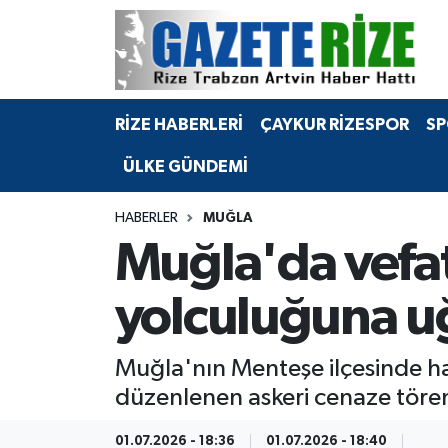
BÖLGEMİZ
Merkez Nöbetçi Eczaneler
RİZE HABERLERİ
ÇAYKUR RİZESPOR
SP
SPOR
Merkez Hava Durumu
ÜLKE GÜNDEMİ
Asayiş
Merkez Trafik Yoğunluk Haritası
HABERLER
MUĞLA
Rize Jandarma Komutanlığı
Süper Lig Puan Durumu ve Fikstür
Muğla'da vefat
Bilim Teknoloji
Tüm Manşetler
yolculuğuna u
Bölge
Son Dakika Haberleri
Muğla'nın Menteşe ilçesinde ha
Advertising news
Haber Arşivi
düzenlenen askeri cenaze tören
Canlı Maç
01.07.2026 - 18:36
01.07.2026 - 18:40