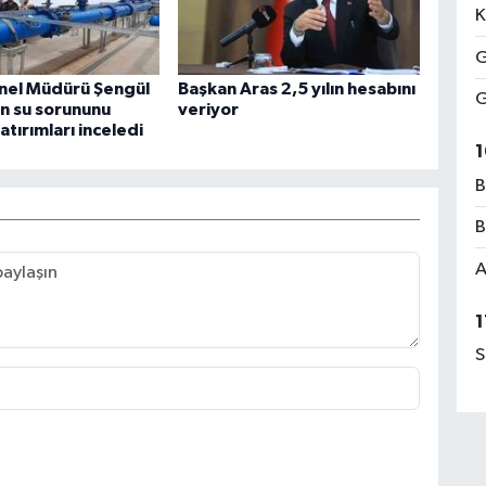
K
G
nel Müdürü Şengül
Başkan Aras 2,5 yılın hesabını
G
n su sorununu
veriyor
tırımları inceledi
1
B
B
A
1
S