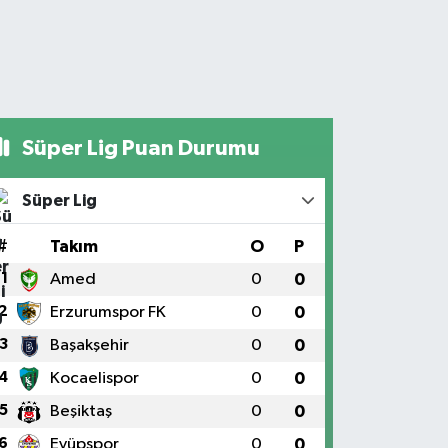
Süper Lig Puan Durumu
Süper Lig
#
Takım
O
P
1
Amed
0
0
2
Erzurumspor FK
0
0
3
Başakşehir
0
0
4
Kocaelispor
0
0
5
Beşiktaş
0
0
6
Eyüpspor
0
0