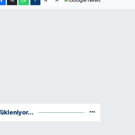
A
A
ükleniyor...