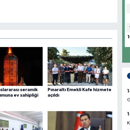
1
uslararası seramik
Pınaraltı Emekli Kafe hizmete
1
una ev sahipliği
açıldı
G
1
K