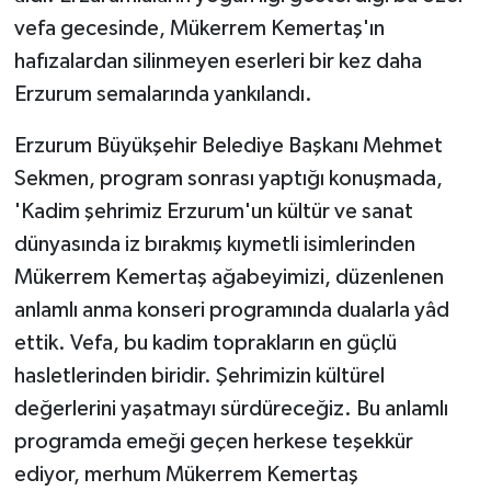
KÜLTÜR SANAT
vefa gecesinde, Mükerrem Kemertaş'ın
hafızalardan silinmeyen eserleri bir kez daha
MAGAZİN
Erzurum semalarında yankılandı.
Otomobil
Erzurum Büyükşehir Belediye Başkanı Mehmet
POLİTİKA
Sekmen, program sonrası yaptığı konuşmada,
'Kadim şehrimiz Erzurum'un kültür ve sanat
Sağlık
dünyasında iz bırakmış kıymetli isimlerinden
Mükerrem Kemertaş ağabeyimizi, düzenlenen
SİYASET
anlamlı anma konseri programında dualarla yâd
ettik. Vefa, bu kadim toprakların en güçlü
SPOR HABERLERİ
hasletlerinden biridir. Şehrimizin kültürel
TEKNOLOJİ
değerlerini yaşatmayı sürdüreceğiz. Bu anlamlı
programda emeği geçen herkese teşekkür
Turizm
ediyor, merhum Mükerrem Kemertaş