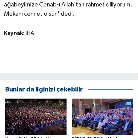
ağabeyimize Cenab-ı Allah'tan rahmet diliyorum.
ÜLKE GÜNDEMİ
Mekânı cennet olsun' dedi.
YAŞAM
Kaynak:
İHA
YEREL
Yerel Haberler
Bunlar da ilginizi çekebilir