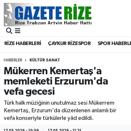
BÖLGEMİZ
Merkez Nöbetçi Eczaneler
SPOR
Merkez Hava Durumu
RİZE HABERLERİ
ÇAYKUR RİZESPOR
SPOR HABERL
Asayiş
Merkez Trafik Yoğunluk Haritası
HABERLER
KÜLTÜR SANAT
Rize Jandarma Komutanlığı
Süper Lig Puan Durumu ve Fikstür
Mükerren Kemertaş'a
memleketi Erzurum'da
Bilim Teknoloji
Tüm Manşetler
vefa gecesi
Bölge
Son Dakika Haberleri
Türk halk müziğinin unutulmaz sesi Mükerrem
Kemertaş, Erzurum'da düzenlenen anlamlı bir
Advertising news
Haber Arşivi
vefa konseriyle türkülerle yâd edildi.
Canlı Maç
17.05.2026 - 10:59
17.05.2026 - 11:31