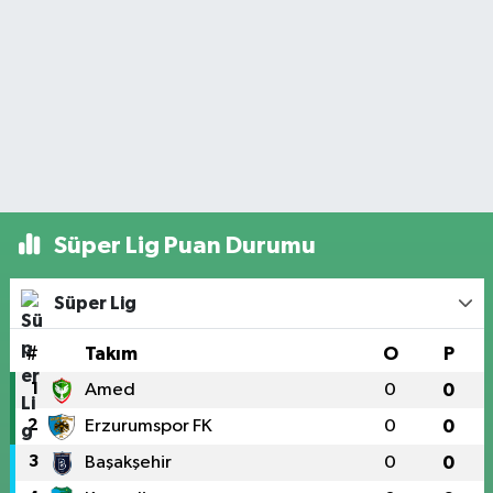
Süper Lig Puan Durumu
Süper Lig
#
Takım
O
P
1
Amed
0
0
2
Erzurumspor FK
0
0
3
Başakşehir
0
0