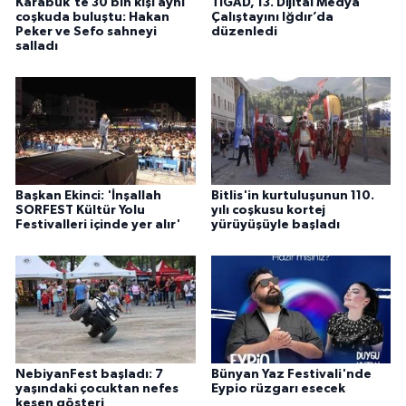
Karabük'te 30 bin kişi aynı
TİGAD, 13. Dijital Medya
coşkuda buluştu: Hakan
Çalıştayını Iğdır’da
Peker ve Sefo sahneyi
düzenledi
salladı
Başkan Ekinci: 'İnşallah
Bitlis'in kurtuluşunun 110.
SORFEST Kültür Yolu
yılı coşkusu kortej
Festivalleri içinde yer alır'
yürüyüşüyle başladı
NebiyanFest başladı: 7
Bünyan Yaz Festivali'nde
yaşındaki çocuktan nefes
Eypio rüzgarı esecek
kesen gösteri