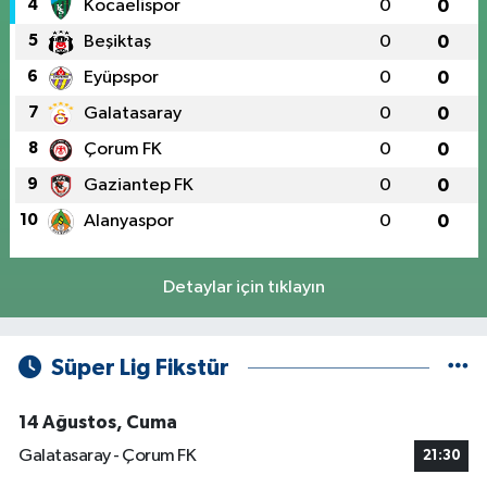
4
Kocaelispor
0
0
5
Beşiktaş
0
0
6
Eyüpspor
0
0
7
Galatasaray
0
0
8
Çorum FK
0
0
9
Gaziantep FK
0
0
10
Alanyaspor
0
0
Detaylar için tıklayın
Süper Lig Fikstür
14 Ağustos, Cuma
Galatasaray - Çorum FK
21:30