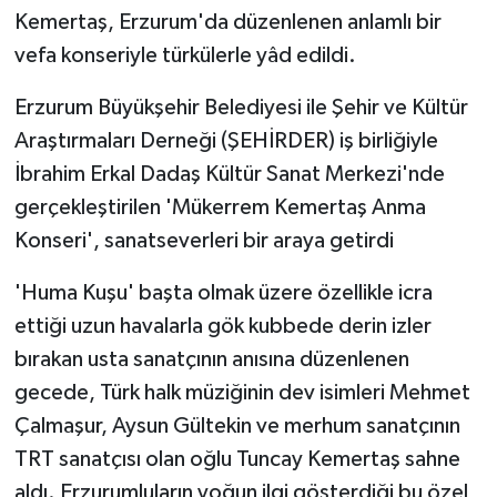
Kemertaş, Erzurum'da düzenlenen anlamlı bir
GENEL
vefa konseriyle türkülerle yâd edildi.
Erzurum Büyükşehir Belediyesi ile Şehir ve Kültür
GÜNDEM
Araştırmaları Derneği (ŞEHİRDER) iş birliğiyle
Güvenlik
İbrahim Erkal Dadaş Kültür Sanat Merkezi'nde
gerçekleştirilen 'Mükerrem Kemertaş Anma
HABERDE İNSAN
Konseri', sanatseverleri bir araya getirdi
İNSAN
'Huma Kuşu' başta olmak üzere özellikle icra
ettiği uzun havalarla gök kubbede derin izler
İş Dünyası
bırakan usta sanatçının anısına düzenlenen
gecede, Türk halk müziğinin dev isimleri Mehmet
Jandarma
Çalmaşur, Aysun Gültekin ve merhum sanatçının
Kadın
TRT sanatçısı olan oğlu Tuncay Kemertaş sahne
aldı. Erzurumluların yoğun ilgi gösterdiği bu özel