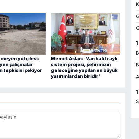
K
G
G
1
B
meyen yol çilesi:
Memet Aslan: 'Van hafif raylı
eyen çalışmalar
sistem projesi, şehrimizin
B
 tepkisini çekiyor
geleceğine yapılan en büyük
yatırımlardan biridir'
A
1
S