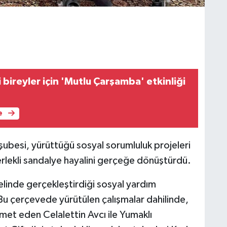
 bireyler için 'Mutlu Çarşamba' etkinliği
e
 şubesi, yürüttüğü sosyal sorumluluk projeleri
erlekli sandalye hayalini gerçeğe dönüştürdü.
elinde gerçekleştirdiği sosyal yardım
 Bu çerçevede yürütülen çalışmalar dahilinde,
met eden Celalettin Avcı ile Yumaklı