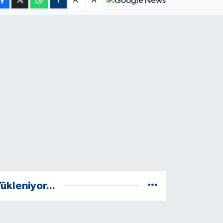
A
A
ükleniyor...