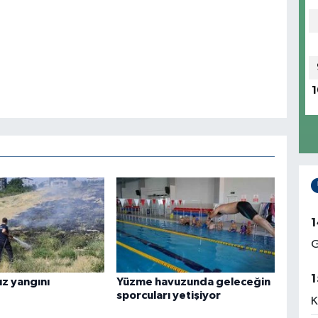
1
1
G
1
ız yangını
Yüzme havuzunda geleceğin
sporcuları yetişiyor
K