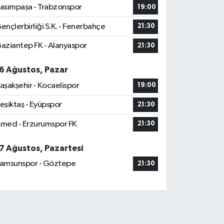
asımpaşa - Trabzonspor
19:00
ençlerbirliği S.K. - Fenerbahçe
21:30
aziantep FK - Alanyaspor
21:30
6 Ağustos, Pazar
aşakşehir - Kocaelispor
19:00
eşiktaş - Eyüpspor
21:30
med - Erzurumspor FK
21:30
7 Ağustos, Pazartesi
amsunspor - Göztepe
21:30