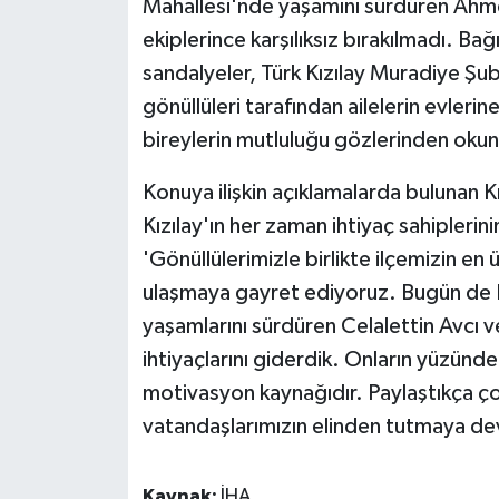
Mahallesi'nde yaşamını sürdüren Ahmet 
KÜLTÜR SANAT
ekiplerince karşılıksız bırakılmadı. Bağ
MAGAZİN
sandalyeler, Türk Kızılay Muradiye Şu
gönüllüleri tarafından ailelerin evler
Otomobil
bireylerin mutluluğu gözlerinden okunur
POLİTİKA
Konuya ilişkin açıklamalarda bulunan 
Kızılay'ın her zaman ihtiyaç sahiplerini
Sağlık
'Gönüllülerimizle birlikte ilçemizin en
SİYASET
ulaşmaya gayret ediyoruz. Bugün de 
yaşamlarını sürdüren Celalettin Avcı v
SPOR HABERLERİ
ihtiyaçlarını giderdik. Onların yüzünde
motivasyon kaynağıdır. Paylaştıkça çoğ
TEKNOLOJİ
vatandaşlarımızın elinden tutmaya d
Turizm
Kaynak:
İHA