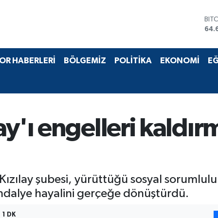
BIT
64.
DO
47,
EU
OR HABERLERİ
BÖLGEMİZ
POLİTİKA
EKONOMİ
EĞ
55,
STE
64,
GRA
651
BİS
13.
ay'ı engelleri kald
Kızılay şubesi, yürüttüğü sosyal sorumlulu
sandalye hayalini gerçeğe dönüştürdü.
1 DK