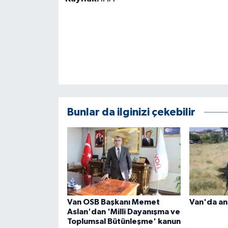
ÜLKE GÜNDEMİ
YAŞAM
YEREL
Yerel Haberler
Bunlar da ilginizi çekebilir
Van OSB Başkanı Memet
Van'da an
Aslan'dan 'Milli Dayanışma ve
Toplumsal Bütünleşme' kanun