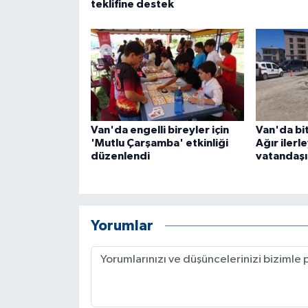
teklifine destek
Van'da engelli bireyler için
Van'da bit
'Mutlu Çarşamba' etkinliği
Ağır ilerl
düzenlendi
vatandaşın
Yorumlar