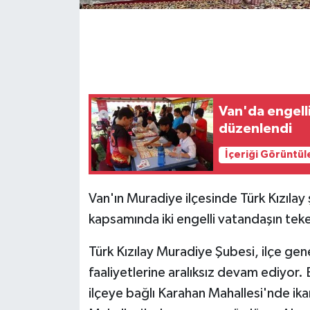
GENEL
GÜNDEM
Güvenlik
Van'da engelli
düzenlendi
HABERDE İNSAN
İçeriği Görüntül
İNSAN
Van'ın Muradiye ilçesinde Türk Kızılay
İş Dünyası
kapsamında iki engelli vatandaşın tek
Jandarma
Türk Kızılay Muradiye Şubesi, ilçe gen
faaliyetlerine aralıksız devam ediyor.
Kadın
ilçeye bağlı Karahan Mahallesi'nde ika