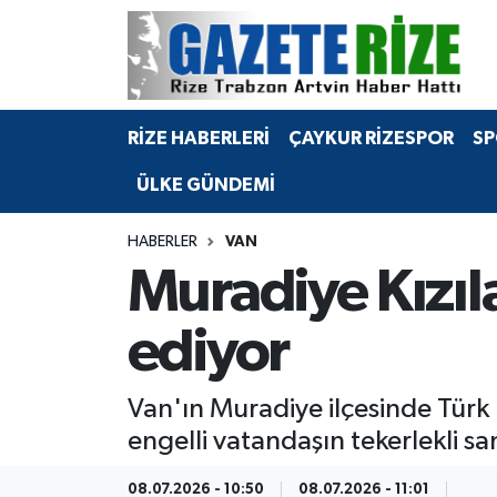
BÖLGEMİZ
Merkez Nöbetçi Eczaneler
RİZE HABERLERİ
ÇAYKUR RİZESPOR
SP
SPOR
Merkez Hava Durumu
ÜLKE GÜNDEMİ
Asayiş
Merkez Trafik Yoğunluk Haritası
HABERLER
VAN
Rize Jandarma Komutanlığı
Süper Lig Puan Durumu ve Fikstür
Muradiye Kızıl
Bilim Teknoloji
Tüm Manşetler
ediyor
Bölge
Son Dakika Haberleri
Van'ın Muradiye ilçesinde Türk 
Advertising news
Haber Arşivi
engelli vatandaşın tekerlekli 
Canlı Maç
08.07.2026 - 10:50
08.07.2026 - 11:01