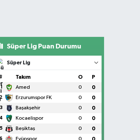
Süper Lig Puan Durumu
Süper Lig
#
Takım
O
P
1
Amed
0
0
2
Erzurumspor FK
0
0
3
Başakşehir
0
0
4
Kocaelispor
0
0
5
Beşiktaş
0
0
6
Eyüpspor
0
0