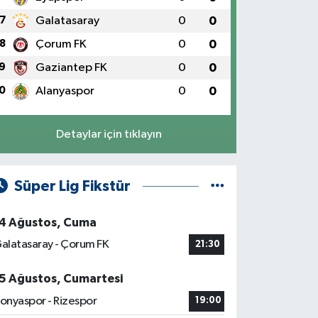
7
Galatasaray
0
0
8
Çorum FK
0
0
9
Gaziantep FK
0
0
0
Alanyaspor
0
0
Detaylar için tıklayın
Süper Lig Fikstür
4 Ağustos, Cuma
alatasaray - Çorum FK
21:30
5 Ağustos, Cumartesi
onyaspor - Rizespor
19:00