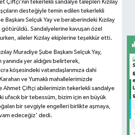
Çiftçi'nin tekerlekli sandalye talepleri Kızılay
ışçıların desteğiyle temin edilen tekerlekli
be Başkanı Selçuk Yay ve beraberindeki Kızılay
ine götürüldü. Sandalyelerine kavuşan özel
ken, aileler Kızılay ekiplerine teşekkür etti.
Kızılay Muradiye Şube Başkanı Selçuk Yay,
n yanında yer aldığını belirterek,
 ücra köşesindeki vatandaşlarımıza dahi
Karahan ve Yumaklı mahallelerimizde
e Ahmet Çiftçi abilerimizin tekerlekli sandalye
ki ufacık bir tebessüm, bizim için en büyük
alan bir sevgiyle engelleri birlikte aşmaya,
evam edeceğiz' dedi.