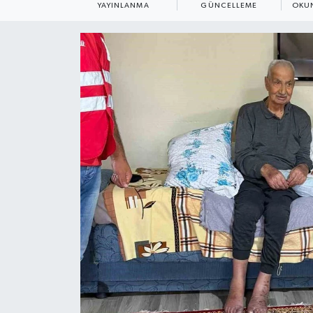
YAYINLANMA
GÜNCELLEME
OKUN
ÇEVRE
Dış Haberler
Dünya
EĞİTİM
EKONOMİ
English News
Finans
Flaş Haber
Gayrimenkul