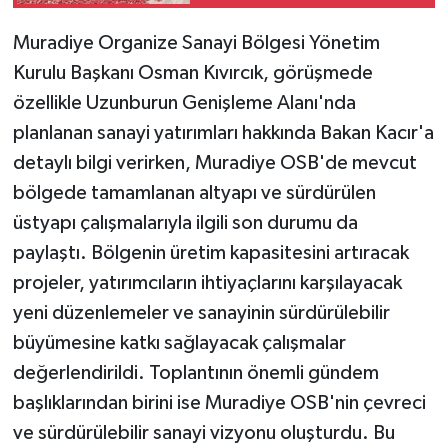
KÜLTÜR SANAT
Muradiye Organize Sanayi Bölgesi Yönetim
MAGAZİN
Kurulu Başkanı Osman Kıvırcık, görüşmede
özellikle Uzunburun Genişleme Alanı'nda
Otomobil
planlanan sanayi yatırımları hakkında Bakan Kacır'a
POLİTİKA
detaylı bilgi verirken, Muradiye OSB'de mevcut
bölgede tamamlanan altyapı ve sürdürülen
Sağlık
üstyapı çalışmalarıyla ilgili son durumu da
paylaştı. Bölgenin üretim kapasitesini artıracak
SİYASET
projeler, yatırımcıların ihtiyaçlarını karşılayacak
yeni düzenlemeler ve sanayinin sürdürülebilir
SPOR HABERLERİ
büyümesine katkı sağlayacak çalışmalar
TEKNOLOJİ
değerlendirildi. Toplantının önemli gündem
başlıklarından birini ise Muradiye OSB'nin çevreci
Turizm
ve sürdürülebilir sanayi vizyonu oluşturdu. Bu