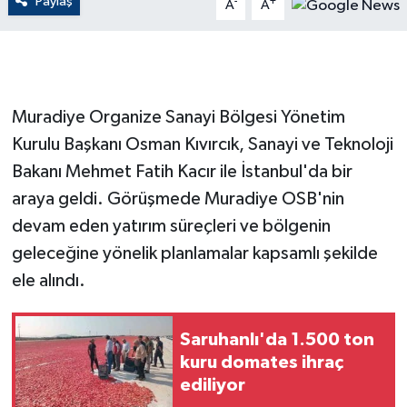
Paylaş
-
+
A
A
GENEL
GÜNDEM
Muradiye Organize Sanayi Bölgesi Yönetim
Güvenlik
Kurulu Başkanı Osman Kıvırcık, Sanayi ve Teknoloji
Bakanı Mehmet Fatih Kacır ile İstanbul'da bir
HABERDE İNSAN
araya geldi. Görüşmede Muradiye OSB'nin
devam eden yatırım süreçleri ve bölgenin
İNSAN
geleceğine yönelik planlamalar kapsamlı şekilde
İş Dünyası
ele alındı.
Jandarma
Saruhanlı'da 1.500 ton
kuru domates ihraç
Kadın
ediliyor