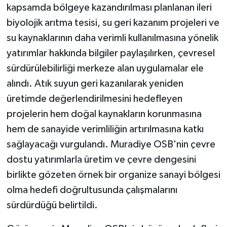
kapsamda bölgeye kazandırılması planlanan ileri
ÜLKE GÜNDEMİ
biyolojik arıtma tesisi, su geri kazanım projeleri ve
YAŞAM
su kaynaklarının daha verimli kullanılmasına yönelik
yatırımlar hakkında bilgiler paylaşılırken, çevresel
YEREL
sürdürülebilirliği merkeze alan uygulamalar ele
alındı. Atık suyun geri kazanılarak yeniden
Yerel Haberler
üretimde değerlendirilmesini hedefleyen
projelerin hem doğal kaynakların korunmasına
hem de sanayide verimliliğin artırılmasına katkı
sağlayacağı vurgulandı. Muradiye OSB'nin çevre
dostu yatırımlarla üretim ve çevre dengesini
birlikte gözeten örnek bir organize sanayi bölgesi
olma hedefi doğrultusunda çalışmalarını
sürdürdüğü belirtildi.