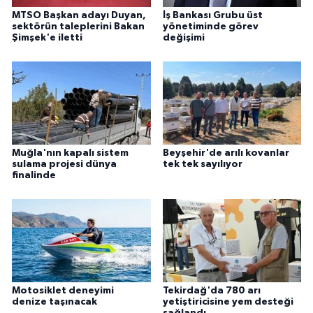
MTSO Başkan adayı Duyan,
İş Bankası Grubu üst
sektörün taleplerini Bakan
yönetiminde görev
Şimşek'e iletti
değişimi
Muğla'nın kapalı sistem
Beyşehir'de arılı kovanlar
sulama projesi dünya
tek tek sayılıyor
finalinde
Motosiklet deneyimi
Tekirdağ'da 780 arı
denize taşınacak
yetiştiricisine yem desteği