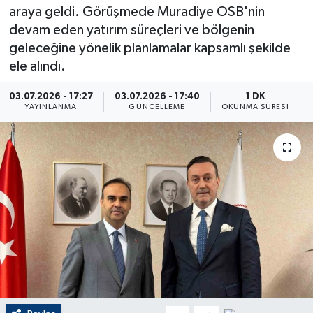
araya geldi. Görüşmede Muradiye OSB'nin
ÇEVRE
devam eden yatırım süreçleri ve bölgenin
geleceğine yönelik planlamalar kapsamlı şekilde
Dış Haberler
ele alındı.
Dünya
03.07.2026 - 17:27
03.07.2026 - 17:40
1 DK
YAYINLANMA
GÜNCELLEME
OKUNMA SÜRESI
EĞİTİM
EKONOMİ
English News
Finans
Flaş Haber
Gayrimenkul