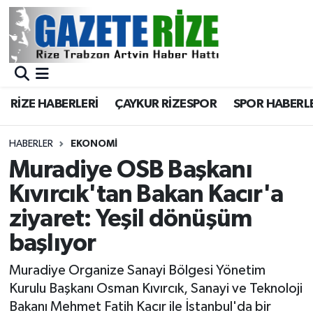
BÖLGEMİZ
Merkez Nöbetçi Eczaneler
SPOR
Merkez Hava Durumu
RİZE HABERLERİ
ÇAYKUR RİZESPOR
SPOR HABERL
Asayiş
Merkez Trafik Yoğunluk Haritası
HABERLER
EKONOMİ
Rize Jandarma Komutanlığı
Süper Lig Puan Durumu ve Fikstür
Muradiye OSB Başkanı
Kıvırcık'tan Bakan Kacır'a
Bilim Teknoloji
Tüm Manşetler
ziyaret: Yeşil dönüşüm
Bölge
Son Dakika Haberleri
başlıyor
Advertising news
Haber Arşivi
Muradiye Organize Sanayi Bölgesi Yönetim
Kurulu Başkanı Osman Kıvırcık, Sanayi ve Teknoloji
Canlı Maç
Bakanı Mehmet Fatih Kacır ile İstanbul'da bir