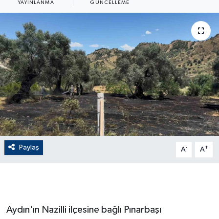
YAYINLANMA
GÜNCELLEME
ÇEVRE
Dış Haberler
Dünya
EĞİTİM
EKONOMİ
English News
Paylaş
-
+
A
A
Finans
Flaş Haber
Aydın'ın Nazilli ilçesine bağlı Pınarbaşı
Gayrimenkul