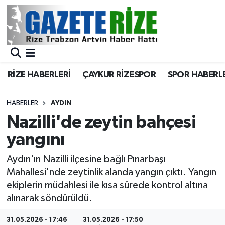
BÖLGEMİZ
Merkez Nöbetçi Eczaneler
SPOR
Merkez Hava Durumu
RİZE HABERLERİ
ÇAYKUR RİZESPOR
SPOR HABERL
Asayiş
Merkez Trafik Yoğunluk Haritası
HABERLER
AYDIN
Rize Jandarma Komutanlığı
Süper Lig Puan Durumu ve Fikstür
Nazilli'de zeytin bahçesi
yangını
Bilim Teknoloji
Tüm Manşetler
Aydın'ın Nazilli ilçesine bağlı Pınarbaşı
Bölge
Son Dakika Haberleri
Mahallesi'nde zeytinlik alanda yangın çıktı. Yangın
ekiplerin müdahlesi ile kısa sürede kontrol altına
Advertising news
Haber Arşivi
alınarak söndürüldü.
Canlı Maç
31.05.2026 - 17:46
31.05.2026 - 17:50