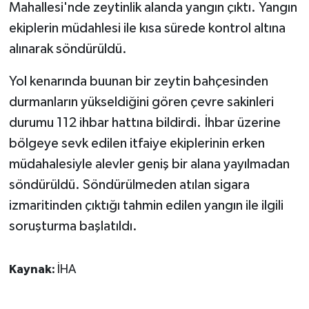
Mahallesi'nde zeytinlik alanda yangın çıktı. Yangın
ekiplerin müdahlesi ile kısa sürede kontrol altına
GENEL
alınarak söndürüldü.
GÜNDEM
Yol kenarında buunan bir zeytin bahçesinden
durmanların yükseldiğini gören çevre sakinleri
Güvenlik
durumu 112 ihbar hattına bildirdi. İhbar üzerine
HABERDE İNSAN
bölgeye sevk edilen itfaiye ekiplerinin erken
müdahalesiyle alevler geniş bir alana yayılmadan
İNSAN
söndürüldü. Söndürülmeden atılan sigara
izmaritinden çıktığı tahmin edilen yangın ile ilgili
İş Dünyası
soruşturma başlatıldı.
Jandarma
Kaynak:
İHA
Kadın