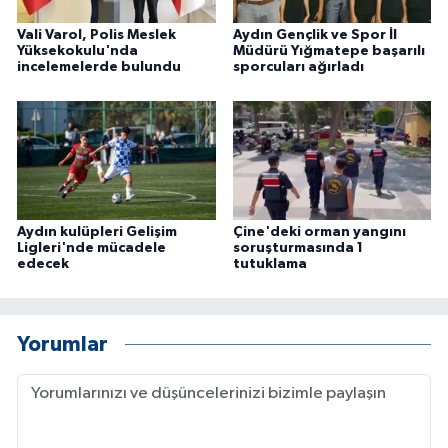
ÜLKE GÜNDEMİ
Vali Varol, Polis Meslek
Aydın Gençlik ve Spor İl
Yüksekokulu'nda
Müdürü Yığmatepe başarılı
YAŞAM
incelemelerde bulundu
sporcuları ağırladı
YEREL
Yerel Haberler
Aydın kulüpleri Gelişim
Çine'deki orman yangını
Ligleri'nde mücadele
soruşturmasında 1
edecek
tutuklama
Yorumlar