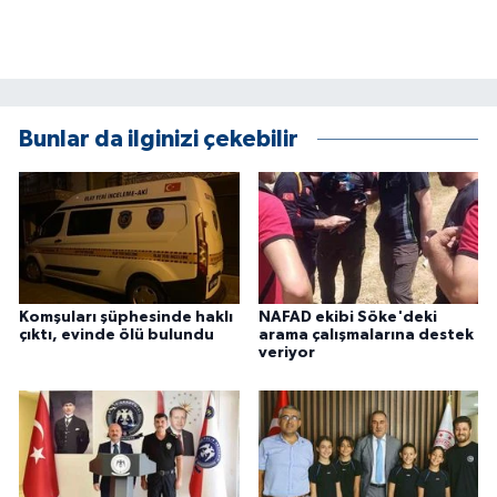
KÜLTÜR SANAT
MAGAZİN
Otomobil
Bunlar da ilginizi çekebilir
POLİTİKA
Sağlık
SİYASET
Komşuları şüphesinde haklı
NAFAD ekibi Söke'deki
çıktı, evinde ölü bulundu
arama çalışmalarına destek
SPOR HABERLERİ
veriyor
TEKNOLOJİ
Turizm