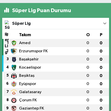
Süper Lig Puan Durumu
Süper Lig
#
Takım
O
P
1
Amed
0
0
2
Erzurumspor FK
0
0
3
Başakşehir
0
0
4
Kocaelispor
0
0
5
Beşiktaş
0
0
6
Eyüpspor
0
0
7
Galatasaray
0
0
8
Çorum FK
0
0
9
Gaziantep FK
0
0