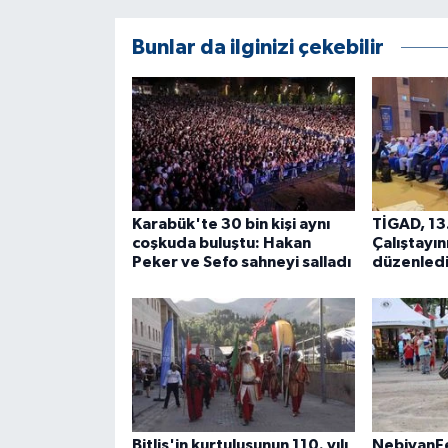
ÜLKE GÜNDEMİ
Bunlar da ilginizi çekebilir
YAŞAM
YEREL
Yerel Haberler
Karabük'te 30 bin kişi aynı
TİGAD, 13.
coşkuda buluştu: Hakan
Çalıştayın
Peker ve Sefo sahneyi salladı
düzenled
Bitlis'in kurtuluşunun 110. yılı
NebiyanFe