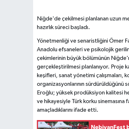
GENEL
Niğde'de çekilmesi planlanan uzun metr
hazırlık süreci başladı.
GÜNDEM
Yönetmenliği ve senaristliğini Ömer Fa
Güvenlik
Anadolu efsaneleri ve psikolojik gerilim
HABERDE İNSAN
çekimlerinin büyük bölümünün Niğde'ni
gerçekleştirilmesi planlanıyor. Proj
İNSAN
keşifleri, sanat yönetimi çalışmaları, k
organizasyonlarının sürdürüldüğünü 
İş Dünyası
Eroğlu; yüksek prodüksiyon kalitesi h
ve hikayesiyle Türk korku sinemasına fa
Jandarma
amaçladıklarını ifade etti.
Kadın
NebiyanFest b