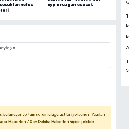
G
 çocuktan nefes
Eypio rüzgarı esecek
teri
1
B
B
A
1
S
ş bulunuyor ve tüm sorumluluğu üstleniyorsunuz. Yazılan
or Haberleri / Son Dakika Haberleri hiçbir şekilde