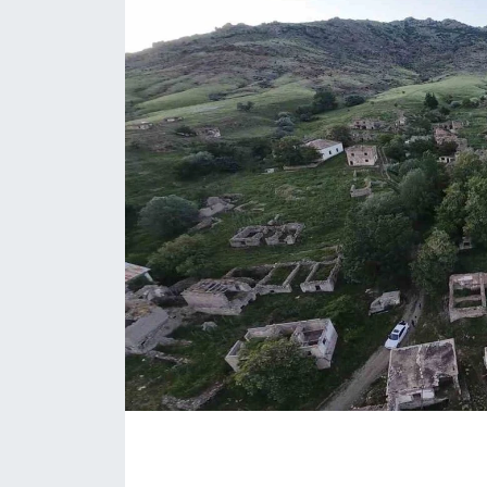
ÇEVRE
Dış Haberler
Dünya
EĞİTİM
EKONOMİ
English News
Finans
Flaş Haber
Gayrimenkul