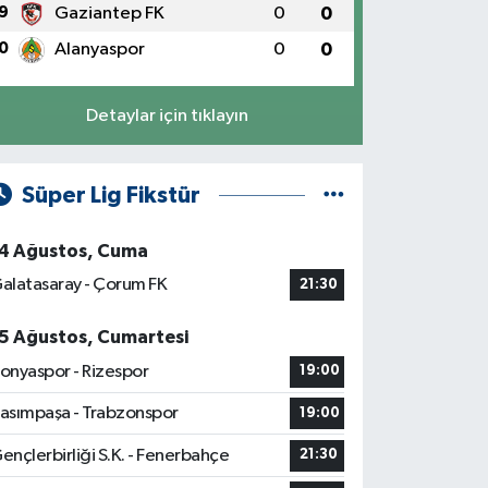
9
Gaziantep FK
0
0
0
Alanyaspor
0
0
Detaylar için tıklayın
Süper Lig Fikstür
4 Ağustos, Cuma
alatasaray - Çorum FK
21:30
5 Ağustos, Cumartesi
onyaspor - Rizespor
19:00
asımpaşa - Trabzonspor
19:00
ençlerbirliği S.K. - Fenerbahçe
21:30