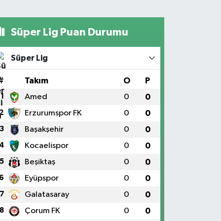
Süper Lig Puan Durumu
Süper Lig
#
Takım
O
P
1
Amed
0
0
2
Erzurumspor FK
0
0
3
Başakşehir
0
0
4
Kocaelispor
0
0
5
Beşiktaş
0
0
6
Eyüpspor
0
0
7
Galatasaray
0
0
8
Çorum FK
0
0