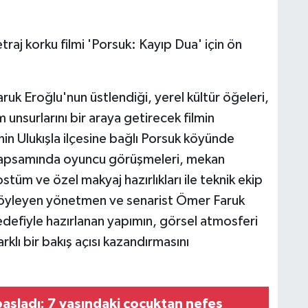
aj korku filmi 'Porsuk: Kayıp Dua' için ön
ruk Eroğlu'nun üstlendiği, yerel kültür öğeleri,
 unsurlarını bir araya getirecek filmin
n Ulukışla ilçesine bağlı Porsuk köyünde
e kapsamında oyuncu görüşmeleri, mekan
ostüm ve özel makyaj hazırlıkları ile teknik ekip
söyleyen yönetmen ve senarist Ömer Faruk
edefiyle hazırlanan yapımın, görsel atmosferi
rklı bir bakış açısı kazandırmasını
aşladı: 7 yaşındaki çocuktan nefes