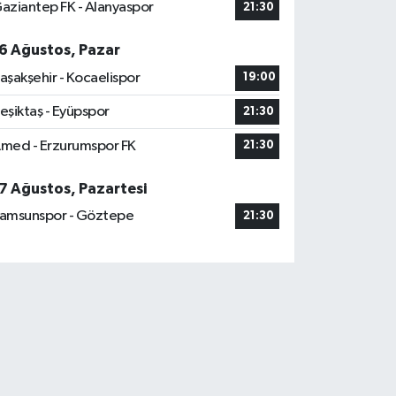
aziantep FK - Alanyaspor
21:30
6 Ağustos, Pazar
aşakşehir - Kocaelispor
19:00
eşiktaş - Eyüpspor
21:30
med - Erzurumspor FK
21:30
7 Ağustos, Pazartesi
amsunspor - Göztepe
21:30