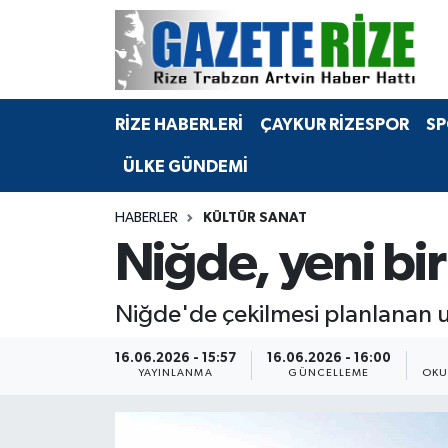
BÖLGEMİZ
Merkez Nöbetçi Eczaneler
RİZE HABERLERİ
ÇAYKUR RİZESPOR
SP
SPOR
Merkez Hava Durumu
ÜLKE GÜNDEMİ
Asayiş
Merkez Trafik Yoğunluk Haritası
HABERLER
KÜLTÜR SANAT
Rize Jandarma Komutanlığı
Süper Lig Puan Durumu ve Fikstür
Niğde, yeni bir
Bilim Teknoloji
Tüm Manşetler
Niğde'de çekilmesi planlanan uz
Bölge
Son Dakika Haberleri
16.06.2026 - 15:57
16.06.2026 - 16:00
YAYINLANMA
GÜNCELLEME
OKU
Advertising news
Haber Arşivi
Canlı Maç