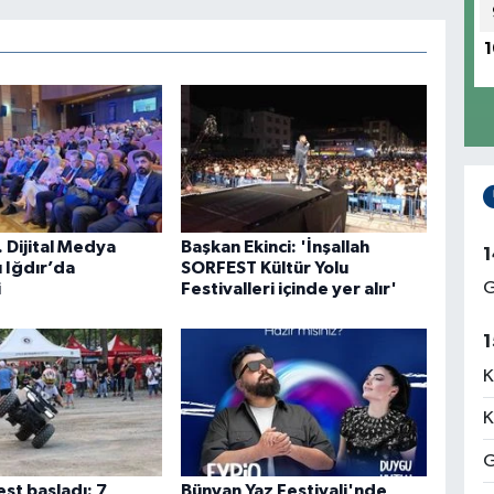
1
 Dijital Medya
Başkan Ekinci: 'İnşallah
1
ı Iğdır’da
SORFEST Kültür Yolu
G
i
Festivalleri içinde yer alır'
1
K
K
G
st başladı: 7
Bünyan Yaz Festivali'nde