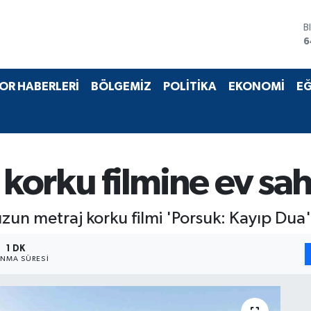
B
6
D
4
E
OR HABERLERİ
BÖLGEMİZ
POLİTİKA
EKONOMİ
EĞ
5
S
6
G
6
B
1
 korku filmine ev sa
un metraj korku filmi 'Porsuk: Kayıp Dua' i
1 DK
NMA SÜRESI