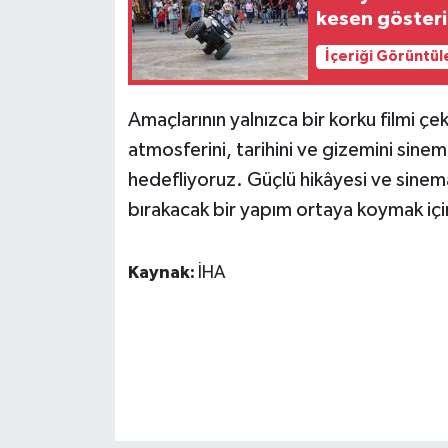
KÜLTÜR SANAT
kesen gösteri
MAGAZİN
İçeriği Görüntül
Otomobil
Amaçlarının yalnızca bir korku filmi ç
atmosferini, tarihini ve gizemini sinema
POLİTİKA
hedefliyoruz. Güçlü hikâyesi ve sinemat
bırakacak bir yapım ortaya koymak için 
Sağlık
SİYASET
Kaynak:
İHA
SPOR HABERLERİ
TEKNOLOJİ
Turizm