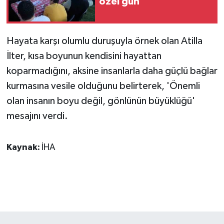
özel gün
ÜLKE GÜNDEMİ
YAŞAM
Hayata karşı olumlu duruşuyla örnek olan Atilla
İlter, kısa boyunun kendisini hayattan
YEREL
koparmadığını, aksine insanlarla daha güçlü bağlar
kurmasına vesile olduğunu belirterek, 'Önemli
Yerel Haberler
olan insanın boyu değil, gönlünün büyüklüğü'
mesajını verdi.
Kaynak:
İHA