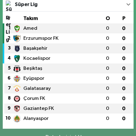
Süper Lig
#
Takım
O
P
1
Amed
0
0
2
Erzurumspor FK
0
0
3
Başakşehir
0
0
4
Kocaelispor
0
0
5
Beşiktaş
0
0
6
Eyüpspor
0
0
7
Galatasaray
0
0
8
Çorum FK
0
0
9
Gaziantep FK
0
0
10
Alanyaspor
0
0