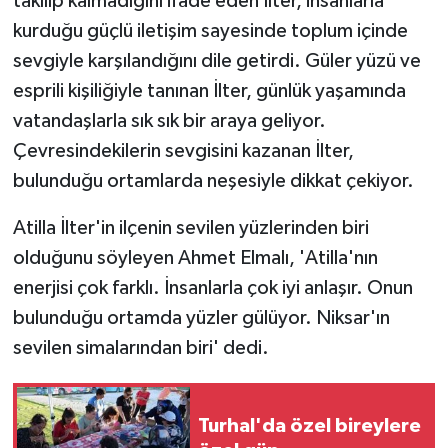
takılıp kalmadığını ifade eden İlter, insanlarla
KÜLTÜR SANAT
kurduğu güçlü iletişim sayesinde toplum içinde
MAGAZİN
sevgiyle karşılandığını dile getirdi. Güler yüzü ve
esprili kişiliğiyle tanınan İlter, günlük yaşamında
Otomobil
vatandaşlarla sık sık bir araya geliyor.
Çevresindekilerin sevgisini kazanan İlter,
POLİTİKA
bulunduğu ortamlarda neşesiyle dikkat çekiyor.
Sağlık
Atilla İlter'in ilçenin sevilen yüzlerinden biri
olduğunu söyleyen Ahmet Elmalı, 'Atilla'nın
SİYASET
enerjisi çok farklı. İnsanlarla çok iyi anlaşır. Onun
SPOR HABERLERİ
bulunduğu ortamda yüzler gülüyor. Niksar'ın
sevilen simalarından biri' dedi.
TEKNOLOJİ
Turizm
Turhal'da özel bireylere