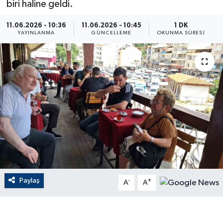
biri haline geldi.
ÇEVRE
11.06.2026 - 10:36
11.06.2026 - 10:45
1 DK
YAYINLANMA
GÜNCELLEME
OKUNMA SÜRESI
Dış Haberler
Dünya
EĞİTİM
EKONOMİ
English News
Finans
Paylaş
-
+
A
A
Flaş Haber
Gayrimenkul