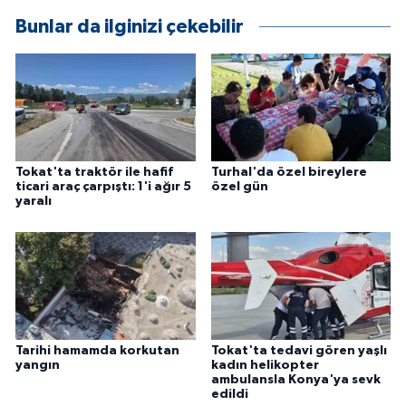
Bunlar da ilginizi çekebilir
Tokat'ta traktör ile hafif
Turhal'da özel bireylere
ticari araç çarpıştı: 1'i ağır 5
özel gün
yaralı
Tarihi hamamda korkutan
Tokat'ta tedavi gören yaşlı
yangın
kadın helikopter
ambulansla Konya'ya sevk
edildi