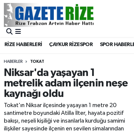
BÖLGEMİZ
Merkez Nöbetçi Eczaneler
SPOR
Merkez Hava Durumu
RİZE HABERLERİ
ÇAYKUR RİZESPOR
SPOR HABERL
Asayiş
Merkez Trafik Yoğunluk Haritası
HABERLER
TOKAT
Rize Jandarma Komutanlığı
Süper Lig Puan Durumu ve Fikstür
Niksar'da yaşayan 1
metrelik adam ilçenin neşe
Bilim Teknoloji
Tüm Manşetler
kaynağı oldu
Bölge
Son Dakika Haberleri
Tokat'ın Niksar ilçesinde yaşayan 1 metre 20
santimetre boyundaki Atilla İlter, hayata pozitif
Advertising news
Haber Arşivi
bakışı, neşeli kişiliği ve insanlarla kurduğu samimi
ilişkiler sayesinde ilçenin en sevilen simalarından
Canlı Maç