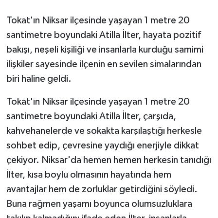
Tokat'ın Niksar ilçesinde yaşayan 1 metre 20
GENEL
santimetre boyundaki Atilla İlter, hayata pozitif
GÜNDEM
bakışı, neşeli kişiliği ve insanlarla kurduğu samimi
ilişkiler sayesinde ilçenin en sevilen simalarından
Güvenlik
biri haline geldi.
HABERDE İNSAN
Tokat'ın Niksar ilçesinde yaşayan 1 metre 20
santimetre boyundaki Atilla İlter, çarşıda,
İNSAN
kahvehanelerde ve sokakta karşılaştığı herkesle
sohbet edip, çevresine yaydığı enerjiyle dikkat
İş Dünyası
çekiyor. Niksar'da hemen hemen herkesin tanıdığı
Jandarma
İlter, kısa boylu olmasının hayatında hem
avantajlar hem de zorluklar getirdiğini söyledi.
Kadın
Buna rağmen yaşamı boyunca olumsuzluklara