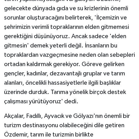
ÜLKE GÜNDEMİ
gelecekte dünyada gıda ve su krizlerinin önemli
sorunlar oluşturacağını belirterek, 'İlçemizin ve
YAŞAM
şehrimizin verimli topraklarının elden gitmemesi
gerektiğini düşünüyoruz. Ancak sadece 'elden
YEREL
gitmesin' demek yeterli değil. İnsanların bu
Yerel Haberler
topraklardan vazgeçmesine neden olan sebepleri
ortadan kaldırmak gerekiyor. Göreve gelirken
gençler, kadınlar, dezavantajlı gruplar ve tarım
alanları, öncelikli hassasiyetlerle ilgili başlıklar
üzerinde durduk. Tarıma yönelik birçok destek
çalışması yürütüyoruz' dedi.
Akçalar, Fadıllı, Ayvacık ve Gölyazı'nın önemli bir
turizm destinasyonu olabileceğini dile getiren
Özdemir, tarım ile turizmin birlikte