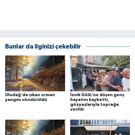
Bunlar da ilginizi çekebilir
Uludağ'da çıkan orman
İznik Gölü'ne düşen genç
yangını söndürüldü
hayatını kaybetti,
gözyaşlarıyla toprağa
verildi