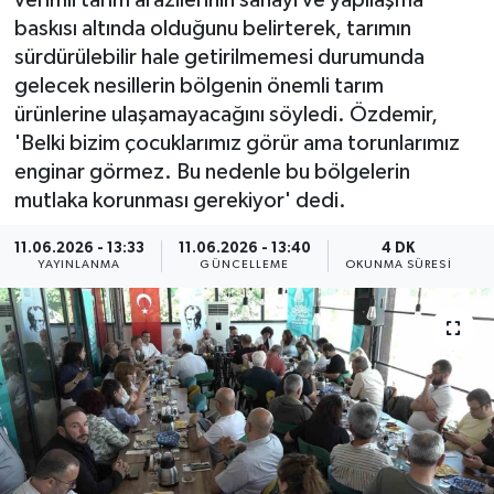
verimli tarım arazilerinin sanayi ve yapılaşma
baskısı altında olduğunu belirterek, tarımın
ÇEVRE
sürdürülebilir hale getirilmemesi durumunda
gelecek nesillerin bölgenin önemli tarım
Dış Haberler
ürünlerine ulaşamayacağını söyledi. Özdemir,
'Belki bizim çocuklarımız görür ama torunlarımız
Dünya
enginar görmez. Bu nedenle bu bölgelerin
mutlaka korunması gerekiyor' dedi.
EĞİTİM
11.06.2026 - 13:33
11.06.2026 - 13:40
4 DK
EKONOMİ
YAYINLANMA
GÜNCELLEME
OKUNMA SÜRESI
English News
Finans
Flaş Haber
Gayrimenkul