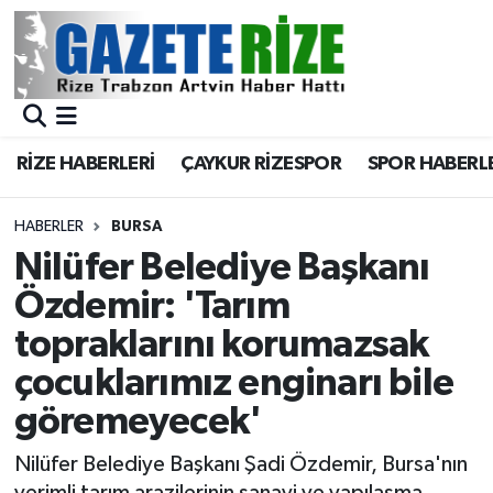
BÖLGEMİZ
Merkez Nöbetçi Eczaneler
SPOR
Merkez Hava Durumu
RİZE HABERLERİ
ÇAYKUR RİZESPOR
SPOR HABERL
Asayiş
Merkez Trafik Yoğunluk Haritası
HABERLER
BURSA
Rize Jandarma Komutanlığı
Süper Lig Puan Durumu ve Fikstür
Nilüfer Belediye Başkanı
Özdemir: 'Tarım
Bilim Teknoloji
Tüm Manşetler
topraklarını korumazsak
Bölge
Son Dakika Haberleri
çocuklarımız enginarı bile
göremeyecek'
Advertising news
Haber Arşivi
Nilüfer Belediye Başkanı Şadi Özdemir, Bursa'nın
Canlı Maç