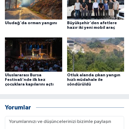
Uludağ'da orman yangını
Büyükşehir'den afetlere
hazır iki yeni mobil araç
Uluslararası Bursa
Otluk alanda çıkan yangın
Festivali'nde ilk kez
hızlı müdahale ile
çocuklara kapılarını açtı
söndürüldü
Yorumlar