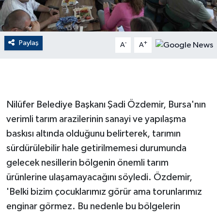
GENEL
Paylaş
-
+
A
A
GÜNDEM
Güvenlik
HABERDE İNSAN
Nilüfer Belediye Başkanı Şadi Özdemir, Bursa'nın
verimli tarım arazilerinin sanayi ve yapılaşma
İNSAN
baskısı altında olduğunu belirterek, tarımın
İş Dünyası
sürdürülebilir hale getirilmemesi durumunda
gelecek nesillerin bölgenin önemli tarım
Jandarma
ürünlerine ulaşamayacağını söyledi. Özdemir,
'Belki bizim çocuklarımız görür ama torunlarımız
Kadın
enginar görmez. Bu nedenle bu bölgelerin