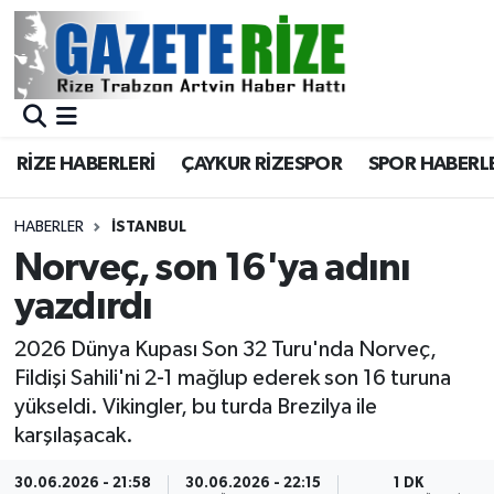
BÖLGEMİZ
Merkez Nöbetçi Eczaneler
SPOR
Merkez Hava Durumu
RİZE HABERLERİ
ÇAYKUR RİZESPOR
SPOR HABERL
Asayiş
Merkez Trafik Yoğunluk Haritası
HABERLER
İSTANBUL
Rize Jandarma Komutanlığı
Süper Lig Puan Durumu ve Fikstür
Norveç, son 16'ya adını
yazdırdı
Bilim Teknoloji
Tüm Manşetler
2026 Dünya Kupası Son 32 Turu'nda Norveç,
Bölge
Son Dakika Haberleri
Fildişi Sahili'ni 2-1 mağlup ederek son 16 turuna
yükseldi. Vikingler, bu turda Brezilya ile
Advertising news
Haber Arşivi
karşılaşacak.
Canlı Maç
30.06.2026 - 21:58
30.06.2026 - 22:15
1 DK