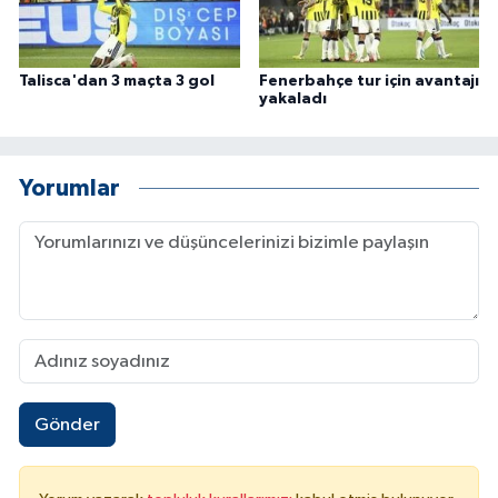
Talisca'dan 3 maçta 3 gol
Fenerbahçe tur için avantajı
yakaladı
Yorumlar
Gönder