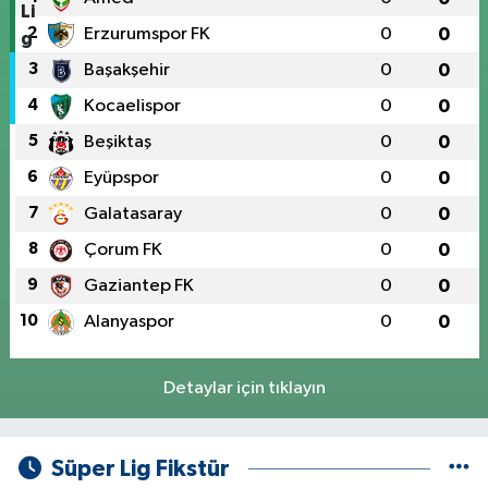
2
Erzurumspor FK
0
0
3
Başakşehir
0
0
4
Kocaelispor
0
0
5
Beşiktaş
0
0
6
Eyüpspor
0
0
7
Galatasaray
0
0
8
Çorum FK
0
0
9
Gaziantep FK
0
0
10
Alanyaspor
0
0
Detaylar için tıklayın
Süper Lig Fikstür