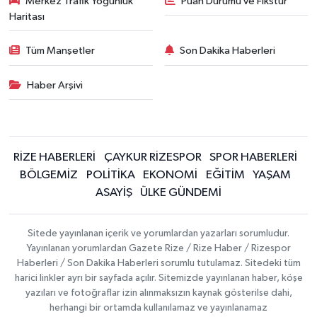
Merkez Trafik Yoğunluk
Puan Durumu ve Fikstür
Haritası
Tüm Manşetler
Son Dakika Haberleri
Haber Arşivi
RİZE HABERLERİ
ÇAYKUR RİZESPOR
SPOR HABERLERİ
BÖLGEMİZ
POLİTİKA
EKONOMİ
EĞİTİM
YAŞAM
ASAYİŞ
ÜLKE GÜNDEMİ
Sitede yayınlanan içerik ve yorumlardan yazarları sorumludur.
Yayınlanan yorumlardan Gazete Rize / Rize Haber / Rizespor
Haberleri / Son Dakika Haberleri sorumlu tutulamaz. Sitedeki tüm
harici linkler ayrı bir sayfada açılır. Sitemizde yayınlanan haber, köşe
yazıları ve fotoğraflar izin alınmaksızın kaynak gösterilse dahi,
herhangi bir ortamda kullanılamaz ve yayınlanamaz