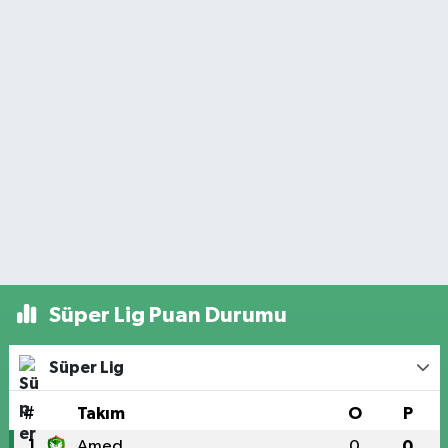
Süper Lig Puan Durumu
Süper Lig
#
Takım
O
P
1
Amed
0
0