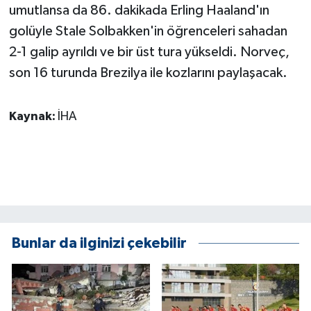
KÜLTÜR SANAT
umutlansa da 86. dakikada Erling Haaland'ın
golüyle Stale Solbakken'in öğrenceleri sahadan
MAGAZİN
2-1 galip ayrıldı ve bir üst tura yükseldi. Norveç,
son 16 turunda Brezilya ile kozlarını paylaşacak.
Otomobil
POLİTİKA
Kaynak:
İHA
Sağlık
SİYASET
SPOR HABERLERİ
Bunlar da ilginizi çekebilir
TEKNOLOJİ
Turizm