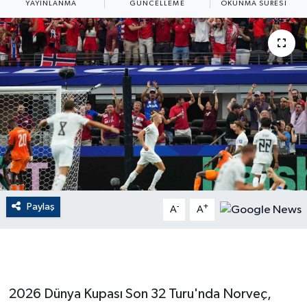
YAYINLANMA
GÜNCELLEME
OKUNMA SÜRESI
ÇEVRE
Dış Haberler
Dünya
EĞİTİM
EKONOMİ
English News
Paylaş
-
+
A
A
Finans
Flaş Haber
2026 Dünya Kupası Son 32 Turu'nda Norveç,
Gayrimenkul