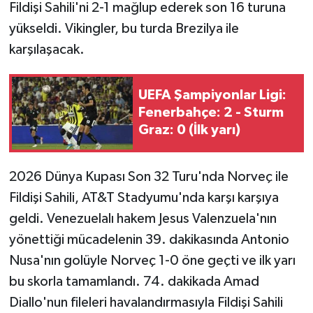
Fildişi Sahili'ni 2-1 mağlup ederek son 16 turuna
yükseldi. Vikingler, bu turda Brezilya ile
GENEL
karşılaşacak.
GÜNDEM
UEFA Şampiyonlar Ligi:
Güvenlik
Fenerbahçe: 2 - Sturm
Graz: 0 (İlk yarı)
HABERDE İNSAN
İNSAN
2026 Dünya Kupası Son 32 Turu'nda Norveç ile
Fildişi Sahili, AT&T Stadyumu'nda karşı karşıya
İş Dünyası
geldi. Venezuelalı hakem Jesus Valenzuela'nın
yönettiği mücadelenin 39. dakikasında Antonio
Jandarma
Nusa'nın golüyle Norveç 1-0 öne geçti ve ilk yarı
bu skorla tamamlandı. 74. dakikada Amad
Kadın
Diallo'nun fileleri havalandırmasıyla Fildişi Sahili