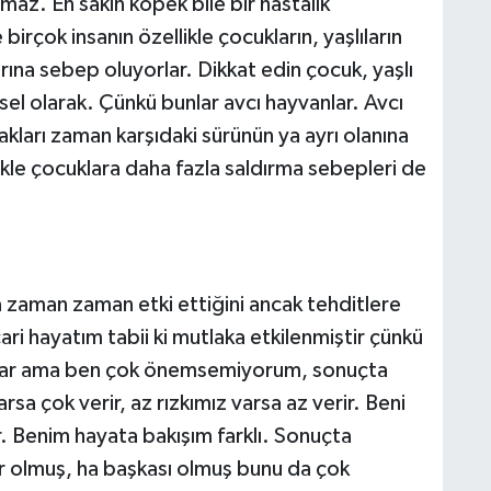
az. En sakin köpek bile bir hastalık
irçok insanın özellikle çocukların, yaşlıların
rına sebep oluyorlar. Dikkat edin çocuk, yaşlı
sel olarak. Çünkü bunlar avcı hayvanlar. Avcı
cakları zaman karşıdaki sürünün ya ayrı olanına
llikle çocuklara daha fazla saldırma sebepleri de
da zaman zaman etki ettiğini ancak tehditlere
ri hayatım tabii ki mutlaka etkilenmiştir çünkü
aptılar ama ben çok önemsemiyorum, sonuçta
arsa çok verir, az rızkımız varsa az verir. Beni
r. Benim hayata bakışım farklı. Sonuçta
r olmuş, ha başkası olmuş bunu da çok