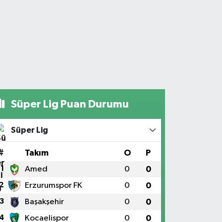
Süper Lig Puan Durumu
Süper Lig
#
Takım
O
P
1
Amed
0
0
2
Erzurumspor FK
0
0
3
Başakşehir
0
0
4
Kocaelispor
0
0