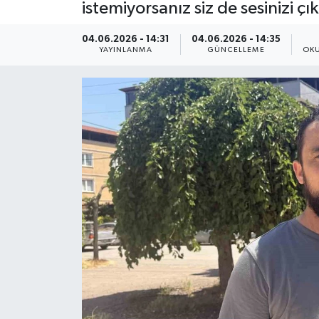
istemiyorsanız siz de sesinizi çı
ÇEVRE
04.06.2026 - 14:31
04.06.2026 - 14:35
YAYINLANMA
GÜNCELLEME
OKU
Dış Haberler
Dünya
EĞİTİM
EKONOMİ
English News
Finans
Flaş Haber
Gayrimenkul