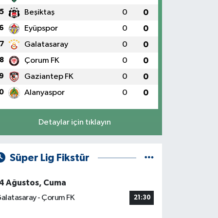
5
Beşiktaş
0
0
6
Eyüpspor
0
0
7
Galatasaray
0
0
8
Çorum FK
0
0
9
Gaziantep FK
0
0
0
Alanyaspor
0
0
Detaylar için tıklayın
Süper Lig Fikstür
4 Ağustos, Cuma
alatasaray - Çorum FK
21:30