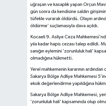
KÜLTÜR SANAT
uğraşan ve kasaplık yapan Orçun Maviş
gün sonra da kendisine saldırı girişim
MAGAZİN
tüfekle vurarak öldürdü. Olayın ardın
öldürme' suçlamasıyla dava açıldı.
Otomobil
Kocaeli 9. Asliye Ceza Mahkemesi'nd
POLİTİKA
yıla kadar hapis cezası talep edildi.
Sağlık
sanığın eylemini 'zorunluluk hali' ka
olmadığına hükmetti.
SİYASET
Yerel mahkemenin kararının ardından dos
SPOR HABERLERİ
Sakarya Bölge Adliye Mahkemesi 5'inc
eksik değerlendirme yapıldığına hükm
TEKNOLOJİ
Sakarya Bölge Adliye Mahkemesi, yeni
Turizm
'zorunluluk hali' kapsamında olup olm