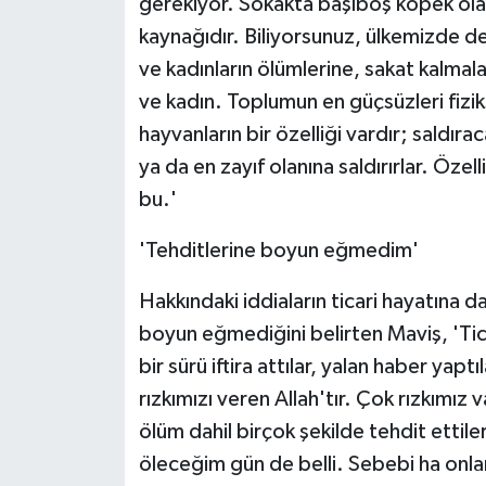
gerekiyor. Sokakta başıboş köpek olam
kaynağıdır. Biliyorsunuz, ülkemizde de b
ve kadınların ölümlerine, sakat kalmala
ve kadın. Toplumun en güçsüzleri fizik
hayvanların bir özelliği vardır; saldıra
ya da en zayıf olanına saldırırlar. Öze
bu.'
'Tehditlerine boyun eğmedim'
Hakkındaki iddiaların ticari hayatına 
boyun eğmediğini belirten Maviş, 'Tica
bir sürü iftira attılar, yalan haber y
rızkımızı veren Allah'tır. Çok rızkımız v
ölüm dahil birçok şekilde tehdit ettile
öleceğim gün de belli. Sebebi ha onla