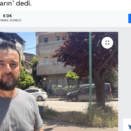
karın' dedi.
6 DK
NMA SÜRESI
Y