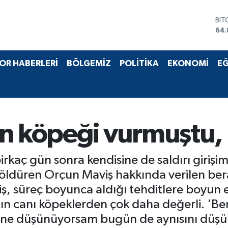
DO
47,
EU
55,
STE
OR HABERLERİ
BÖLGEMİZ
POLİTİKA
EKONOMİ
EĞ
64,
GRA
66
BİS
13.
BIT
n köpeği vurmuştu, 
64.
irkaç gün sonra kendisine de saldırı giriş
 öldüren Orçun Maviş hakkında verilen bera
ş, süreç boyunca aldığı tehditlere boyun 
ın canı köpeklerden çok daha değerli. 'Beni
n ne düşünüyorsam bugün de aynısını düş