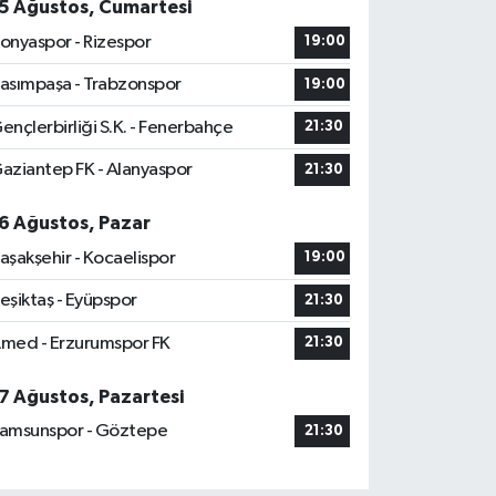
5 Ağustos, Cumartesi
onyaspor - Rizespor
19:00
asımpaşa - Trabzonspor
19:00
ençlerbirliği S.K. - Fenerbahçe
21:30
aziantep FK - Alanyaspor
21:30
6 Ağustos, Pazar
aşakşehir - Kocaelispor
19:00
eşiktaş - Eyüpspor
21:30
med - Erzurumspor FK
21:30
7 Ağustos, Pazartesi
amsunspor - Göztepe
21:30