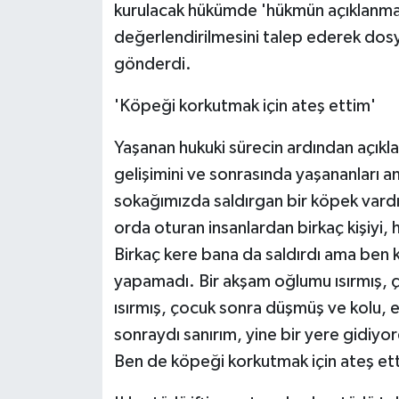
kurulacak hükümde 'hükmün açıklanmasın
ÜLKE GÜNDEMİ
değerlendirilmesini talep ederek dos
YAŞAM
gönderdi.
'Köpeği korkutmak için ateş ettim'
YEREL
Yaşanan hukuki sürecin ardından açıkl
Yerel Haberler
gelişimini ve sonrasında yaşananları a
sokağımızda saldırgan bir köpek vard
orda oturan insanlardan birkaç kişiyi, 
Birkaç kere bana da saldırdı ama ben 
yapamadı. Bir akşam oğlumu ısırmış, 
ısırmış, çocuk sonra düşmüş ve kolu, el
sonraydı sanırım, yine bir yere gidiy
Ben de köpeği korkutmak için ateş et