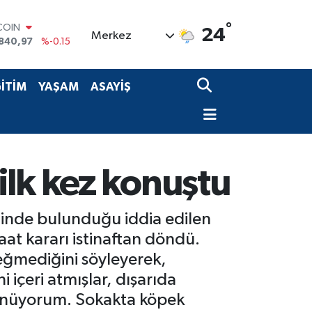
°
LAR
24
Merkez
7436
%0.18
RO
2510
%0.32
RLİN
İTİM
YAŞAM
ASAYİŞ
4811
%0.38
M ALTIN
60.55
%0
T100
779
%-14
COIN
ilk kez konuştu
840,97
%-0.15
iminde bulunduğu iddia edilen
at kararı istinaftan döndü.
eğmediğini söyleyerek,
 içeri atmışlar, dışarıda
ünüyorum. Sokakta köpek