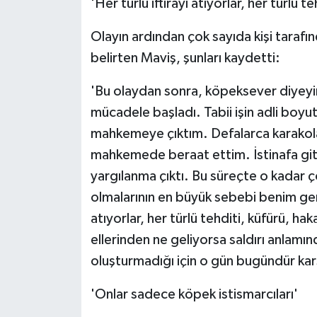
'Her türlü iftirayı atıyorlar, her türlü t
Olayın ardından çok sayıda kişi tarafın
belirten Maviş, şunları kaydetti:
'Bu olaydan sonra, köpeksever diyeyim
mücadele başladı. Tabii işin adli boy
mahkemeye çıktım. Defalarca karakola 
mahkemede beraat ettim. İstinafa gitt
yargılanma çıktı. Bu süreçte o kadar 
olmalarının en büyük sebebi benim ger
atıyorlar, her türlü tehditi, küfürü, ha
ellerinden ne geliyorsa saldırı anlamın
oluşturmadığı için o gün bugündür karşı
'Onlar sadece köpek istismarcıları'