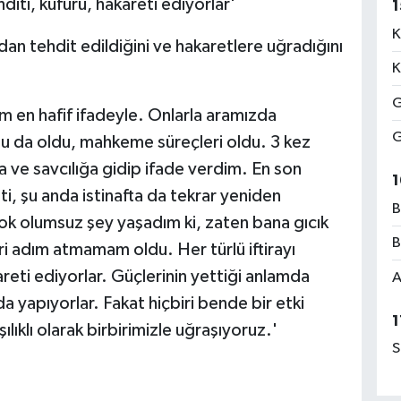
ehditi, küfürü, hakareti ediyorlar'
1
K
dan tehdit edildiğini ve hakaretlere uğradığını
K
G
 en hafif ifadeyle. Onlarla aramızda
G
utu da oldu, mahkeme süreçleri oldu. 3 kez
ve savcılığa gidip ifade verdim. En son
1
i, şu anda istinafta da tekrar yeniden
B
çok olumsuz şey yaşadım ki, zaten bana gıcık
B
i adım atmamam oldu. Her türlü iftirayı
kareti ediyorlar. Güçlerinin yettiği anlamda
A
da yapıyorlar. Fakat hiçbiri bende bir etki
1
lıklı olarak birbirimizle uğraşıyoruz.'
S