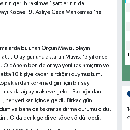
ın geri bırakılması' şartlarının da
yayı Kocaeli 9. Asliye Ceza Mahkemesi'ne
amalarda bulunan Orçun Maviş, olayın
1
nlattı. Olay gününü aktaran Maviş, '3 yıl önce
ı. O dönem ben de oraya yeni taşınmıştım ve
hatta 10 kişiye kadar ısırdığını duymuştum.
köpeklerden korkmadığım için bir şey
çocuk da ağlayarak eve geldi. Bacağından
i, her yeri kan içinde geldi. Birkaç gün
ordum ve bana da tekrar saldırma durumu oldu.
1
tim. O da denk geldi ve köpek öldü' dedi.
G