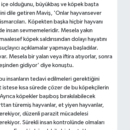
ç içe olduğunu, büyükbaş ve köpek başta
ini dile getiren Maviş, 'Onlar hayvansever
ismarcıları. Köpekten başka hiçbir hayvanı
 de insan sevmemeleridir. Mesela yakın
aalesef köpek saldırısından dolayı hayatını
suçlayıcı açıklamalar yapmaya başladılar.
var. Mesela bir yalan veya iftira atıyorlar, sonra
eşinden gidiyor' diye konuştu.
u insanların tedavi edilmeleri gerektiğini
istese kısa sürede çözer de bu köpekçilerin
 Ayrıca köpekler başıboş bırakılabilecek
rttan türemiş hayvanlar, et yiyen hayvanlar,
gerekiyor, düzenli parazit mücadelesi
erekiyor. Sürekli insan kontrolünde olmaları