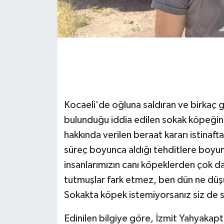
GENEL
GÜNDEM
Güvenlik
HABERDE İNSAN
Kocaeli'de oğluna saldıran ve birkaç g
bulunduğu iddia edilen sokak köpeğin
İNSAN
hakkında verilen beraat kararı istinaf
süreç boyunca aldığı tehditlere boyu
İş Dünyası
insanlarımızın canı köpeklerden çok dah
Jandarma
tutmuşlar fark etmez, ben dün ne dü
Sokakta köpek istemiyorsanız siz de se
Kadın
Edinilen bilgiye göre, İzmit Yahyakapt