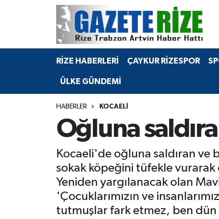
BÖLGEMİZ
Merkez Nöbetçi Eczaneler
RİZE HABERLERİ
ÇAYKUR RİZESPOR
SP
SPOR
Merkez Hava Durumu
ÜLKE GÜNDEMİ
Asayiş
Merkez Trafik Yoğunluk Haritası
HABERLER
KOCAELI
Rize Jandarma Komutanlığı
Süper Lig Puan Durumu ve Fikstür
Oğluna saldıra
Bilim Teknoloji
Tüm Manşetler
Kocaeli'de oğluna saldıran ve b
Bölge
Son Dakika Haberleri
sokak köpeğini tüfekle vurarak
Yeniden yargılanacak olan Mavi
Advertising news
Haber Arşivi
'Çocuklarımızın ve insanlarımız
tutmuşlar fark etmez, ben dü
Canlı Maç