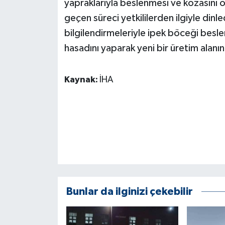
yapraklarıyla beslenmesi ve kozasını 
KÜLTÜR SANAT
geçen süreci yetkililerden ilgiyle dinl
MAGAZİN
bilgilendirmeleriyle ipek böceği bes
hasadını yaparak yeni bir üretim alanı
Otomobil
Kaynak:
İHA
POLİTİKA
Sağlık
SİYASET
SPOR HABERLERİ
TEKNOLOJİ
Bunlar da ilginizi çekebilir
Turizm