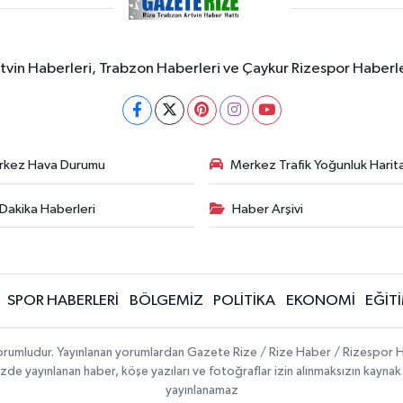
rtvin Haberleri, Trabzon Haberleri ve Çaykur Rizespor Haberl
rkez Hava Durumu
Merkez Trafik Yoğunluk Harita
Dakika Haberleri
Haber Arşivi
SPOR HABERLERİ
BÖLGEMİZ
POLİTİKA
EKONOMİ
EĞİT
 sorumludur. Yayınlanan yorumlardan Gazete Rize / Rize Haber / Rizespor H
temizde yayınlanan haber, köşe yazıları ve fotoğraflar izin alınmaksızın kayn
yayınlanamaz