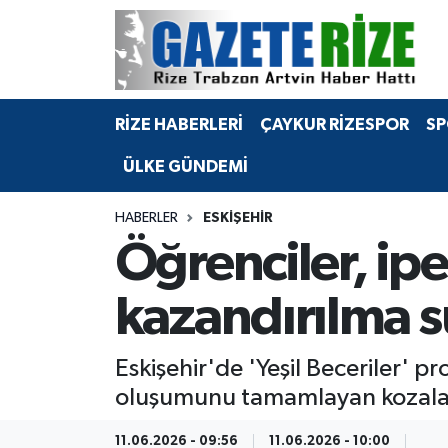
BÖLGEMİZ
Merkez Nöbetçi Eczaneler
RİZE HABERLERİ
ÇAYKUR RİZESPOR
SP
SPOR
Merkez Hava Durumu
ÜLKE GÜNDEMİ
Asayiş
Merkez Trafik Yoğunluk Haritası
HABERLER
ESKIŞEHIR
Rize Jandarma Komutanlığı
Süper Lig Puan Durumu ve Fikstür
Öğrenciler, ip
Bilim Teknoloji
Tüm Manşetler
kazandırılma sü
Bölge
Son Dakika Haberleri
Eskişehir'de 'Yeşil Beceriler' p
Advertising news
Haber Arşivi
oluşumunu tamamlayan kozaları
Canlı Maç
11.06.2026 - 09:56
11.06.2026 - 10:00