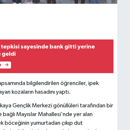
tepkisi sayesinde bank gitti yerine
 geldi
e
kapsamında bilgilendirilen öğrenciler, ipek
an kozaların hasadını yaptı.
aya Gençlik Merkezi gönüllüleri tarafından bir
e bağlı Mayıslar Mahallesi'nde yer alan
pek böceğinin yumurtadan çıkıp dut