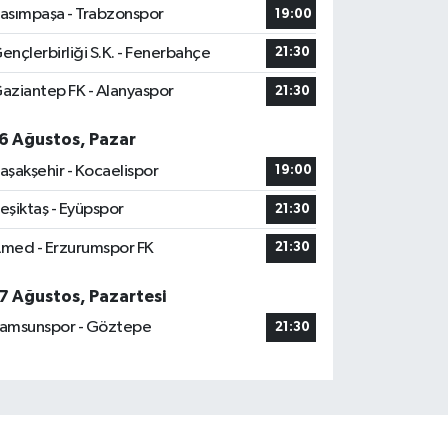
asımpaşa - Trabzonspor
19:00
ençlerbirliği S.K. - Fenerbahçe
21:30
aziantep FK - Alanyaspor
21:30
6 Ağustos, Pazar
aşakşehir - Kocaelispor
19:00
eşiktaş - Eyüpspor
21:30
med - Erzurumspor FK
21:30
7 Ağustos, Pazartesi
amsunspor - Göztepe
21:30