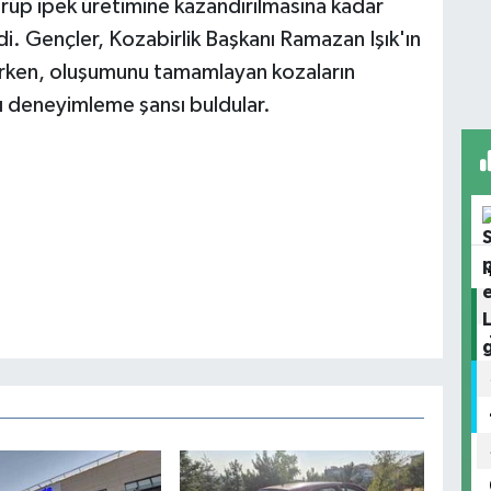
örüp ipek üretimine kazandırılmasına kadar
edi. Gençler, Kozabirlik Başkanı Ramazan Işık'ın
lerken, oluşumunu tamamlayan kozaların
nı deneyimleme şansı buldular.