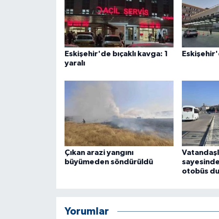
ÜLKE GÜNDEMİ
YAŞAM
Eskişehir'de bıçaklı kavga: 1
Eskişehir'
YEREL
yaralı
Yerel Haberler
Çıkan arazi yangını
Vatandaşl
büyümeden söndürüldü
sayesinde
otobüs du
Yorumlar