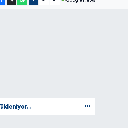
A
A
ükleniyor...