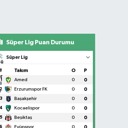
Süper Lig Puan Durumu
Süper Lig
#
Takım
O
P
1
Amed
0
0
2
Erzurumspor FK
0
0
3
Başakşehir
0
0
4
Kocaelispor
0
0
5
Beşiktaş
0
0
6
Eyüpspor
0
0