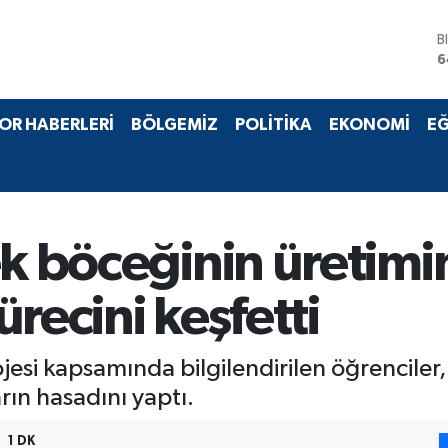
B
6
D
4
E
OR HABERLERİ
BÖLGEMİZ
POLİTİKA
EKONOMİ
EĞ
5
S
6
G
6
B
ek böceğinin üretimi
1
recini keşfetti
rojesi kapsamında bilgilendirilen öğrenciler
n hasadını yaptı.
1 DK