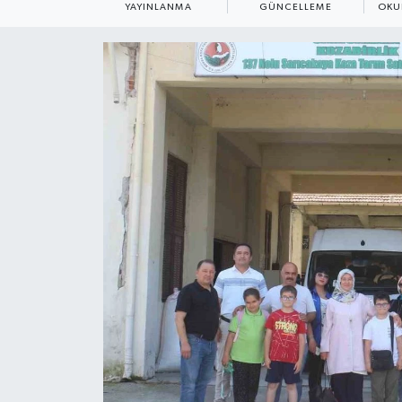
YAYINLANMA
GÜNCELLEME
OKU
ÇEVRE
Dış Haberler
Dünya
EĞİTİM
EKONOMİ
English News
Finans
Flaş Haber
Gayrimenkul