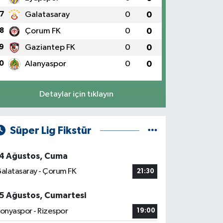
7
Galatasaray
0
0
8
Çorum FK
0
0
9
Gaziantep FK
0
0
0
Alanyaspor
0
0
Detaylar için tıklayın
Süper Lig Fikstür
4 Ağustos, Cuma
alatasaray - Çorum FK
21:30
5 Ağustos, Cumartesi
onyaspor - Rizespor
19:00