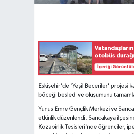
GENEL
GÜNDEM
Güvenlik
Vatandaşların 
otobüs durağı
HABERDE İNSAN
İçeriği Görüntül
İNSAN
Eskişehir'de 'Yeşil Beceriler' projesi 
İş Dünyası
böceği besledi ve oluşumunu tamamlay
Jandarma
Yunus Emre Gençlik Merkezi ve Sarıcak
etkinlik düzenlendi. Sarıcakaya ilçesin
Kadın
Kozabirlik Tesisleri'nde öğrenciler, i