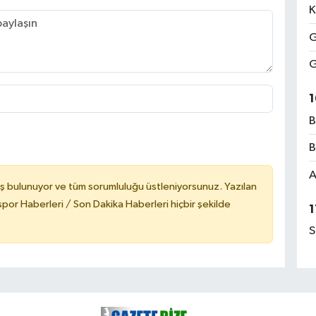
K
G
G
1
B
B
A
ş bulunuyor ve tüm sorumluluğu üstleniyorsunuz. Yazılan
or Haberleri / Son Dakika Haberleri hiçbir şekilde
1
S