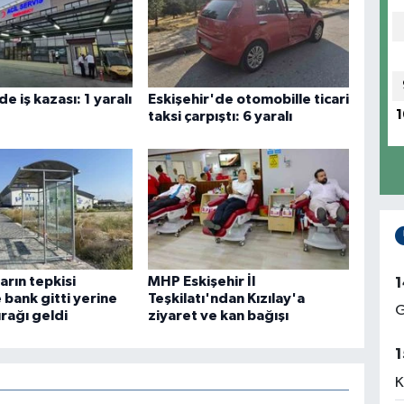
de iş kazası: 1 yaralı
Eskişehir'de otomobille ticari
1
taksi çarpıştı: 6 yaralı
arın tepkisi
MHP Eskişehir İl
1
 bank gitti yerine
Teşkilatı'ndan Kızılay'a
G
rağı geldi
ziyaret ve kan bağışı
1
K