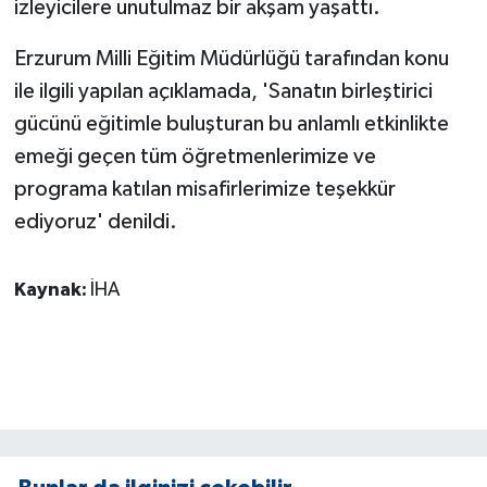
izleyicilere unutulmaz bir akşam yaşattı.
KÜLTÜR SANAT
Erzurum Milli Eğitim Müdürlüğü tarafından konu
MAGAZİN
ile ilgili yapılan açıklamada, 'Sanatın birleştirici
Otomobil
gücünü eğitimle buluşturan bu anlamlı etkinlikte
emeği geçen tüm öğretmenlerimize ve
POLİTİKA
programa katılan misafirlerimize teşekkür
ediyoruz' denildi.
Sağlık
SİYASET
Kaynak:
İHA
SPOR HABERLERİ
TEKNOLOJİ
Turizm