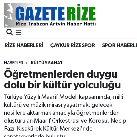
BÖLGEMİZ
Merkez Nöbetçi Eczaneler
SPOR
Merkez Hava Durumu
RİZE HABERLERİ
ÇAYKUR RİZESPOR
SPOR HABERL
Asayiş
Merkez Trafik Yoğunluk Haritası
HABERLER
KÜLTÜR SANAT
Rize Jandarma Komutanlığı
Süper Lig Puan Durumu ve Fikstür
Öğretmenlerden duygu
dolu bir kültür yolculuğu
Bilim Teknoloji
Tüm Manşetler
Türkiye Yüzyılı Maarif Modeli kapsamında, millî
Bölge
Son Dakika Haberleri
kültürü ve müzik mirası yaşatmak, gelecek
nesillere aktarmak amacıyla öğretmenlerden
Advertising news
Haber Arşivi
oluşturulan Maarif Orkestrası ve Korosu, Necip
Fazıl Kısakürek Kültür Merkezi'nde
Canlı Maç
sanatseverlerle buluştu.