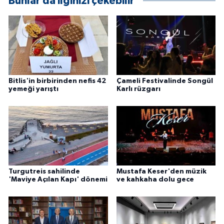
Bunlar da ilginizi çekebilir
ÜLKE GÜNDEMİ
YAŞAM
YEREL
Bitlis'in birbirinden nefis 42
Çameli Festivalinde Songül
Yerel Haberler
yemeği yarıştı
Karlı rüzgarı
Turgutreis sahilinde
Mustafa Keser'den müzik
'Maviye Açılan Kapı' dönemi
ve kahkaha dolu gece