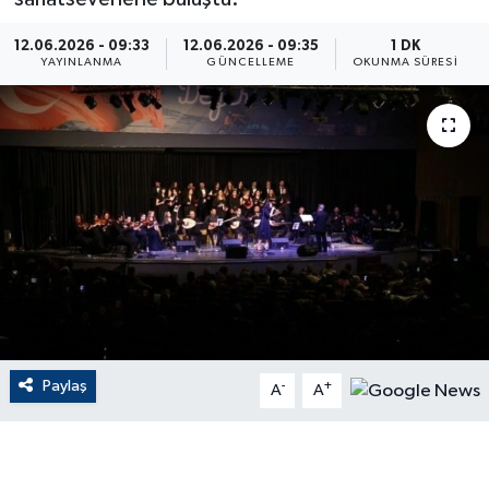
ÇEVRE
12.06.2026 - 09:33
12.06.2026 - 09:35
1 DK
YAYINLANMA
GÜNCELLEME
OKUNMA SÜRESI
Dış Haberler
Dünya
EĞİTİM
EKONOMİ
English News
Finans
Paylaş
-
+
A
A
Flaş Haber
Gayrimenkul