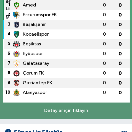
1
Amed
0
0
2
Erzurumspor FK
0
0
3
Başakşehir
0
0
4
Kocaelispor
0
0
5
Beşiktaş
0
0
6
Eyüpspor
0
0
7
Galatasaray
0
0
8
Çorum FK
0
0
9
Gaziantep FK
0
0
10
Alanyaspor
0
0
Detaylar için tıklayın