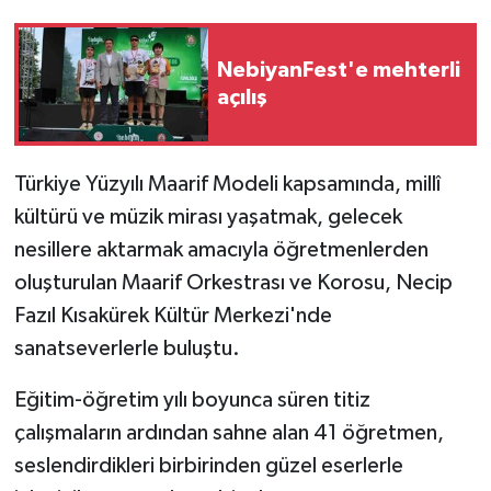
GENEL
NebiyanFest'e mehterli
açılış
GÜNDEM
Güvenlik
Türkiye Yüzyılı Maarif Modeli kapsamında, millî
kültürü ve müzik mirası yaşatmak, gelecek
HABERDE İNSAN
nesillere aktarmak amacıyla öğretmenlerden
İNSAN
oluşturulan Maarif Orkestrası ve Korosu, Necip
Fazıl Kısakürek Kültür Merkezi'nde
İş Dünyası
sanatseverlerle buluştu.
Jandarma
Eğitim-öğretim yılı boyunca süren titiz
çalışmaların ardından sahne alan 41 öğretmen,
Kadın
seslendirdikleri birbirinden güzel eserlerle