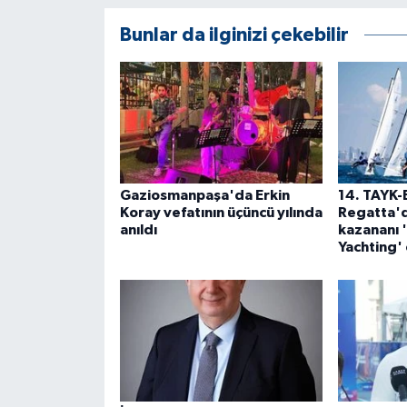
ÜLKE GÜNDEMİ
Bunlar da ilginizi çekebilir
YAŞAM
YEREL
Yerel Haberler
Gaziosmanpaşa'da Erkin
14. TAYK-
Koray vefatının üçüncü yılında
Regatta'd
anıldı
kazananı 
Yachting'