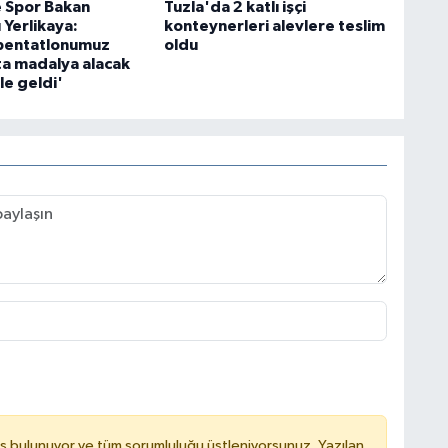
e Spor Bakan
Tuzla'da 2 katlı işçi
 Yerlikaya:
konteynerleri alevlere teslim
pentatlonumuz
oldu
ta madalya alacak
le geldi'
ş bulunuyor ve tüm sorumluluğu üstleniyorsunuz. Yazılan