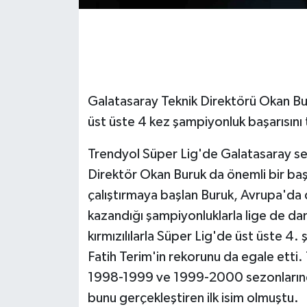
GENEL
GÜNDEM
Galatasaray Teknik Direktörü Okan Bu
Güvenlik
üst üste 4 kez şampiyonluk başarısını 
HABERDE İNSAN
Trendyol Süper Lig'de Galatasaray s
İNSAN
Direktör Okan Buruk da önemli bir başa
çalıştırmaya başlan Buruk, Avrupa'da 
İş Dünyası
kazandığı şampiyonluklarla lige de da
kırmızılılarla Süper Lig'de üst üste 4
Jandarma
Fatih Terim'in rekorunu da egale etti
Kadın
1998-1999 ve 1999-2000 sezonlarında
bunu gerçekleştiren ilk isim olmuştu.