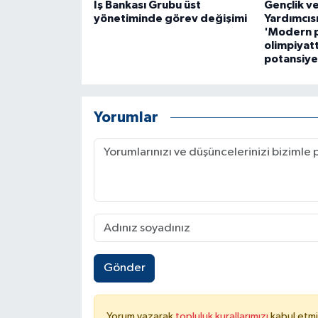
İş Bankası Grubu üst
Gençlik v
yönetiminde görev değişimi
Yardımcısı
'Modern 
olimpiyat
potansiye
Yorumlar
Gönder
Yorum yazarak
topluluk kurallarımızı
kabul etmi