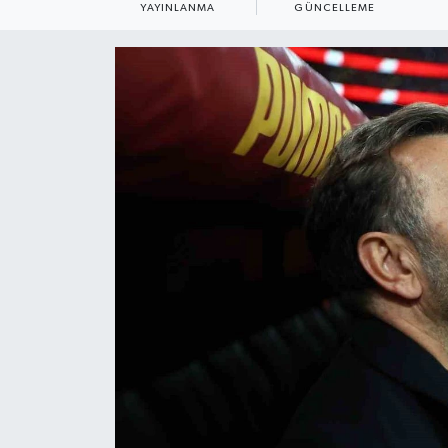
YAYINLANMA
GÜNCELLEME
ÇEVRE
Dış Haberler
Dünya
EĞİTİM
EKONOMİ
English News
Finans
Flaş Haber
Gayrimenkul