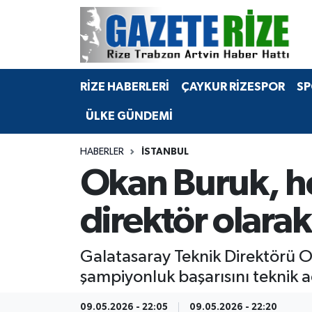
BÖLGEMİZ
Merkez Nöbetçi Eczaneler
RİZE HABERLERİ
ÇAYKUR RİZESPOR
SP
SPOR
Merkez Hava Durumu
ÜLKE GÜNDEMİ
Asayiş
Merkez Trafik Yoğunluk Haritası
HABERLER
İSTANBUL
Rize Jandarma Komutanlığı
Süper Lig Puan Durumu ve Fikstür
Okan Buruk, h
Bilim Teknoloji
Tüm Manşetler
direktör olarak
Bölge
Son Dakika Haberleri
Galatasaray Teknik Direktörü O
Advertising news
Haber Arşivi
şampiyonluk başarısını teknik a
Canlı Maç
09.05.2026 - 22:05
09.05.2026 - 22:20