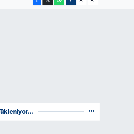
A
A
ükleniyor...