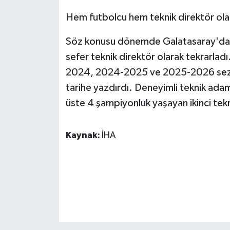
KÜLTÜR SANAT
Hem futbolcu hem teknik direktör ola
MAGAZİN
Söz konusu dönemde Galatasaray'da f
Otomobil
sefer teknik direktör olarak tekrarladı
2024, 2024-2025 ve 2025-2026 sezon
POLİTİKA
tarihe yazdırdı. Deneyimli teknik ada
üste 4 şampiyonluk yaşayan ikinci tekn
Sağlık
SİYASET
Kaynak:
İHA
SPOR HABERLERİ
TEKNOLOJİ
Turizm