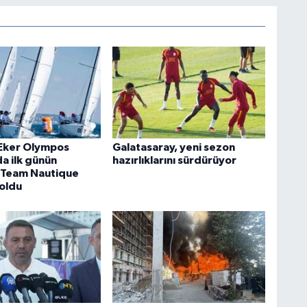
Eker Olympos
Galatasaray, yeni sezon
a ilk günün
hazırlıklarını sürdürüyor
'Team Nautique
 oldu