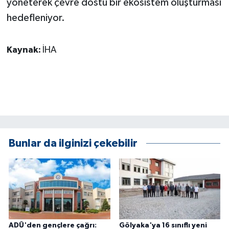
yöneterek çevre dostu bir ekosistem oluşturması
ÜLKE GÜNDEMİ
hedefleniyor.
YAŞAM
Kaynak:
İHA
YEREL
Yerel Haberler
Bunlar da ilginizi çekebilir
ADÜ'den gençlere çağrı:
Gölyaka'ya 16 sınıflı yeni