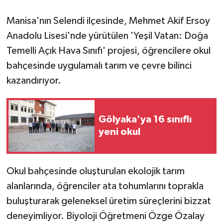
Manisa'nın Selendi ilçesinde, Mehmet Akif Ersoy
GENEL
Anadolu Lisesi'nde yürütülen 'Yeşil Vatan: Doğa
GÜNDEM
Temelli Açık Hava Sınıfı' projesi, öğrencilere okul
bahçesinde uygulamalı tarım ve çevre bilinci
Güvenlik
kazandırıyor.
HABERDE İNSAN
Gölyaka'ya 16 sınıflı
İNSAN
yeni okul
İş Dünyası
Okul bahçesinde oluşturulan ekolojik tarım
Jandarma
alanlarında, öğrenciler ata tohumlarını toprakla
buluşturarak geleneksel üretim süreçlerini bizzat
Kadın
deneyimliyor. Biyoloji Öğretmeni Özge Özalay