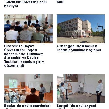
'Güçlü bir üniversite seni
okul
bekliyor'
Hisarcık'ta Hayat
Orhangazi'deki meslek
Üniversitesi Projesi
lisesinin yıkımına başlandı
kapsamında 'Hükümet
Sistemleri ve Devlet
Teşkilatı' konulu eğitim
düzenlendi
Bozkır'da okul denetimleri
Sarıgöl'de okullar yeni