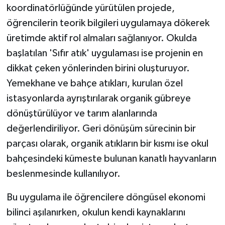
KÜLTÜR SANAT
koordinatörlüğünde yürütülen projede,
öğrencilerin teorik bilgileri uygulamaya dökerek
MAGAZİN
üretimde aktif rol almaları sağlanıyor. Okulda
başlatılan 'Sıfır atık' uygulaması ise projenin en
Otomobil
dikkat çeken yönlerinden birini oluşturuyor.
POLİTİKA
Yemekhane ve bahçe atıkları, kurulan özel
istasyonlarda ayrıştırılarak organik gübreye
Sağlık
dönüştürülüyor ve tarım alanlarında
değerlendiriliyor. Geri dönüşüm sürecinin bir
SİYASET
parçası olarak, organik atıkların bir kısmı ise okul
SPOR HABERLERİ
bahçesindeki kümeste bulunan kanatlı hayvanların
beslenmesinde kullanılıyor.
TEKNOLOJİ
Bu uygulama ile öğrencilere döngüsel ekonomi
Turizm
bilinci aşılanırken, okulun kendi kaynaklarını