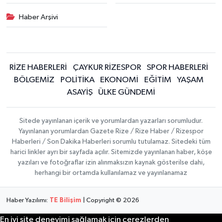
Haber Arşivi
RİZE HABERLERİ
ÇAYKUR RİZESPOR
SPOR HABERLERİ
BÖLGEMİZ
POLİTİKA
EKONOMİ
EĞİTİM
YAŞAM
ASAYİŞ
ÜLKE GÜNDEMİ
Sitede yayınlanan içerik ve yorumlardan yazarları sorumludur.
Yayınlanan yorumlardan Gazete Rize / Rize Haber / Rizespor
Haberleri / Son Dakika Haberleri sorumlu tutulamaz. Sitedeki tüm
harici linkler ayrı bir sayfada açılır. Sitemizde yayınlanan haber, köşe
yazıları ve fotoğraflar izin alınmaksızın kaynak gösterilse dahi,
herhangi bir ortamda kullanılamaz ve yayınlanamaz
Haber Yazılımı:
TE Bilişim
| Copyright © 2026
En iyi site deneyimi sağlamak için çerezlerden