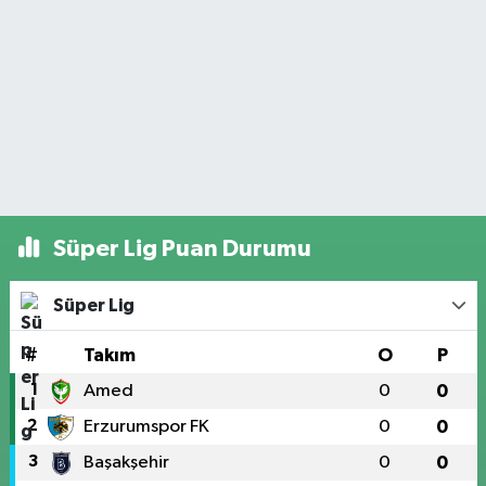
Süper Lig Puan Durumu
Süper Lig
#
Takım
O
P
1
Amed
0
0
2
Erzurumspor FK
0
0
3
Başakşehir
0
0