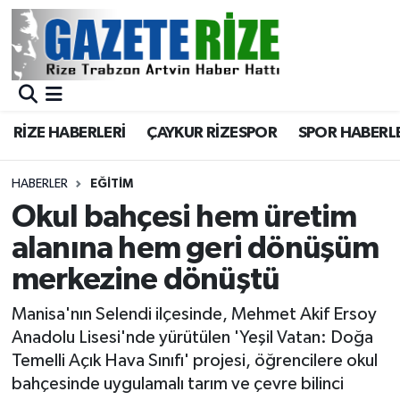
BÖLGEMİZ
Merkez Nöbetçi Eczaneler
SPOR
Merkez Hava Durumu
RİZE HABERLERİ
ÇAYKUR RİZESPOR
SPOR HABERL
Asayiş
Merkez Trafik Yoğunluk Haritası
HABERLER
EĞİTİM
Rize Jandarma Komutanlığı
Süper Lig Puan Durumu ve Fikstür
Okul bahçesi hem üretim
alanına hem geri dönüşüm
Bilim Teknoloji
Tüm Manşetler
merkezine dönüştü
Bölge
Son Dakika Haberleri
Manisa'nın Selendi ilçesinde, Mehmet Akif Ersoy
Anadolu Lisesi'nde yürütülen 'Yeşil Vatan: Doğa
Advertising news
Haber Arşivi
Temelli Açık Hava Sınıfı' projesi, öğrencilere okul
bahçesinde uygulamalı tarım ve çevre bilinci
Canlı Maç