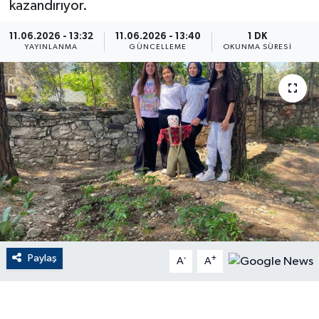
kazandırıyor.
ÇEVRE
11.06.2026 - 13:32
11.06.2026 - 13:40
1 DK
YAYINLANMA
GÜNCELLEME
OKUNMA SÜRESI
Dış Haberler
Dünya
EĞİTİM
EKONOMİ
English News
Finans
Paylaş
-
+
A
A
Flaş Haber
Gayrimenkul