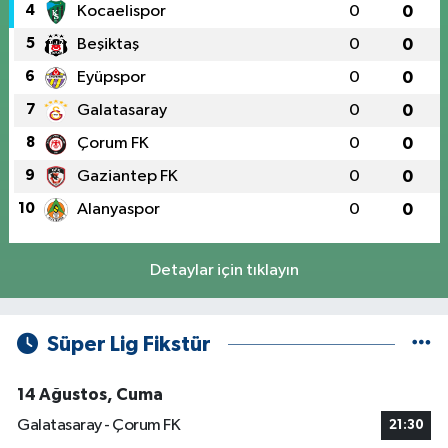
4
Kocaelispor
0
0
5
Beşiktaş
0
0
6
Eyüpspor
0
0
7
Galatasaray
0
0
8
Çorum FK
0
0
9
Gaziantep FK
0
0
10
Alanyaspor
0
0
Detaylar için tıklayın
Süper Lig Fikstür
14 Ağustos, Cuma
Galatasaray - Çorum FK
21:30