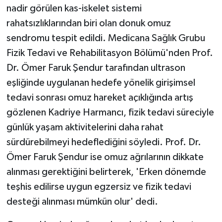
KÜLTÜR SANAT
nadir görülen kas-iskelet sistemi
rahatsızlıklarından biri olan donuk omuz
MAGAZİN
sendromu tespit edildi. Medicana Sağlık Grubu
Fizik Tedavi ve Rehabilitasyon Bölümü'nden Prof.
Otomobil
Dr. Ömer Faruk Şendur tarafından ultrason
POLİTİKA
eşliğinde uygulanan hedefe yönelik girişimsel
tedavi sonrası omuz hareket açıklığında artış
Sağlık
gözlenen Kadriye Harmancı, fizik tedavi süreciyle
günlük yaşam aktivitelerini daha rahat
SİYASET
sürdürebilmeyi hedeflediğini söyledi. Prof. Dr.
SPOR HABERLERİ
Ömer Faruk Şendur ise omuz ağrılarının dikkate
alınması gerektiğini belirterek, 'Erken dönemde
TEKNOLOJİ
teşhis edilirse uygun egzersiz ve fizik tedavi
desteği alınması mümkün olur' dedi.
Turizm