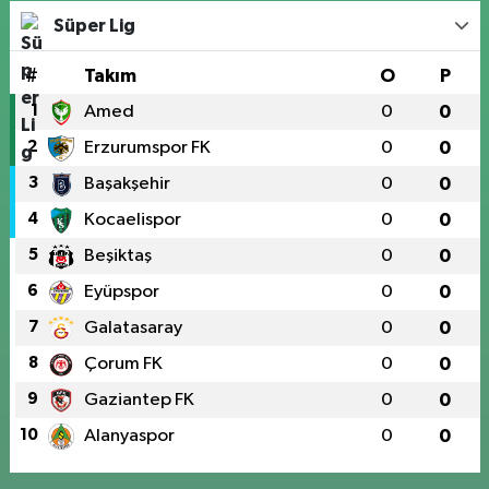
Süper Lig
#
Takım
O
P
1
Amed
0
0
2
Erzurumspor FK
0
0
3
Başakşehir
0
0
4
Kocaelispor
0
0
5
Beşiktaş
0
0
6
Eyüpspor
0
0
7
Galatasaray
0
0
8
Çorum FK
0
0
9
Gaziantep FK
0
0
10
Alanyaspor
0
0