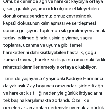
Omuz ekleminde ağrı ve hareket kaybıyla ortaya
ÜLKE GÜNDEMİ
çıkan, günlük yaşamı ciddi ölçüde etkileyebilen
donuk omuz sendromu; omuz çevresindeki
YAŞAM
kapsül dokusunun kalınlaşması ve sertleşmesi
YEREL
sonucu gelişiyor. Toplumda sık görülmeyen ancak
tedavi edilmediğinde kişinin giyinme, saçını
Yerel Haberler
toplama, uzanma ve uyuma gibi temel
hareketlerini dahi kısıtlayabilen hastalık, çoğu
zaman travma, hareketsizlik ya da omuzdaki farklı
rahatsızlıkların ilerlemesiyle ortaya çıkabiliyor.
İzmir'de yaşayan 57 yaşındaki Kadriye Harmancı
da yaklaşık 7 ay boyunca omzundaki şiddetli ağrı
ve hareket kısıtlılığı nedeniyle günlük ihtiyaçlarını
tek başına karşılamakta zorlandı. Özellikle
geceleri artan ağrıları nedeniyle uyumakta güçlük