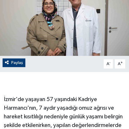
GENEL
GÜNDEM
Güvenlik
HABERDE İNSAN
Paylaş
-
+
A
A
İNSAN
İş Dünyası
İzmir'de yaşayan 57 yaşındaki Kadriye
Jandarma
Harmancı'nın, 7 aydır yaşadığı omuz ağrısı ve
hareket kısıtlılığı nedeniyle günlük yaşamı belirgin
Kadın
şekilde etkilenirken, yapılan değerlendirmelerde