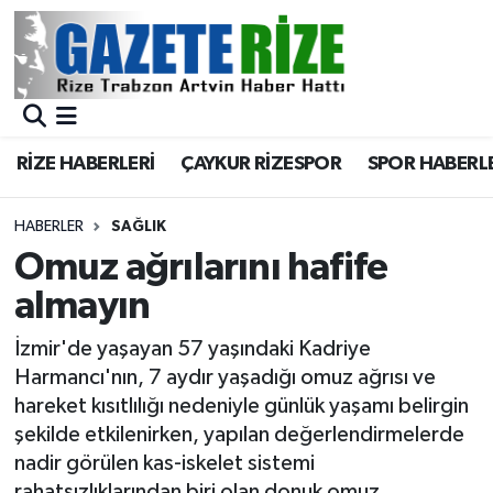
BÖLGEMİZ
Merkez Nöbetçi Eczaneler
SPOR
Merkez Hava Durumu
RİZE HABERLERİ
ÇAYKUR RİZESPOR
SPOR HABERL
Asayiş
Merkez Trafik Yoğunluk Haritası
HABERLER
SAĞLIK
Rize Jandarma Komutanlığı
Süper Lig Puan Durumu ve Fikstür
Omuz ağrılarını hafife
almayın
Bilim Teknoloji
Tüm Manşetler
İzmir'de yaşayan 57 yaşındaki Kadriye
Bölge
Son Dakika Haberleri
Harmancı'nın, 7 aydır yaşadığı omuz ağrısı ve
hareket kısıtlılığı nedeniyle günlük yaşamı belirgin
Advertising news
Haber Arşivi
şekilde etkilenirken, yapılan değerlendirmelerde
nadir görülen kas-iskelet sistemi
Canlı Maç
rahatsızlıklarından biri olan donuk omuz