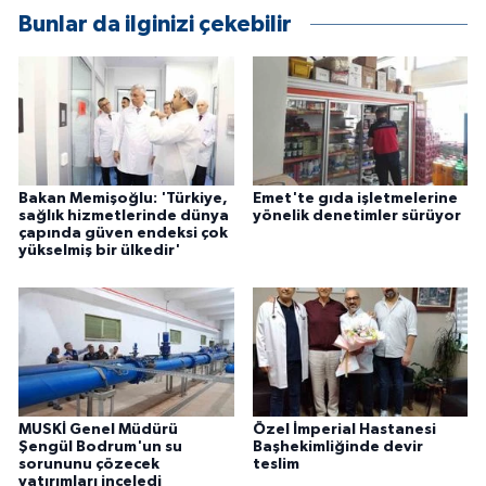
Bunlar da ilginizi çekebilir
Bakan Memişoğlu: 'Türkiye,
Emet'te gıda işletmelerine
sağlık hizmetlerinde dünya
yönelik denetimler sürüyor
çapında güven endeksi çok
yükselmiş bir ülkedir'
MUSKİ Genel Müdürü
Özel İmperial Hastanesi
Şengül Bodrum'un su
Başhekimliğinde devir
sorununu çözecek
teslim
yatırımları inceledi