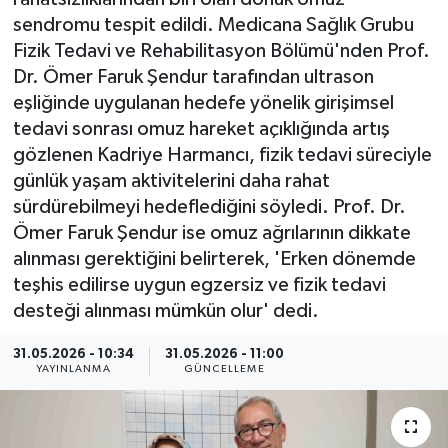
sendromu tespit edildi. Medicana Sağlık Grubu
ÇEVRE
Fizik Tedavi ve Rehabilitasyon Bölümü'nden Prof.
Dr. Ömer Faruk Şendur tarafından ultrason
Dış Haberler
eşliğinde uygulanan hedefe yönelik girişimsel
tedavi sonrası omuz hareket açıklığında artış
Dünya
gözlenen Kadriye Harmancı, fizik tedavi süreciyle
günlük yaşam aktivitelerini daha rahat
EĞİTİM
sürdürebilmeyi hedeflediğini söyledi. Prof. Dr.
Ömer Faruk Şendur ise omuz ağrılarının dikkate
EKONOMİ
alınması gerektiğini belirterek, 'Erken dönemde
teşhis edilirse uygun egzersiz ve fizik tedavi
English News
desteği alınması mümkün olur' dedi.
Finans
31.05.2026 - 10:34
31.05.2026 - 11:00
YAYINLANMA
GÜNCELLEME
Flaş Haber
Gayrimenkul