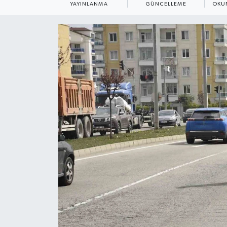
YAYINLANMA
GÜNCELLEME
OKU
ÇEVRE
Dış Haberler
Dünya
EĞİTİM
EKONOMİ
English News
Finans
Flaş Haber
Gayrimenkul