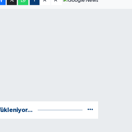
A
A
ükleniyor...