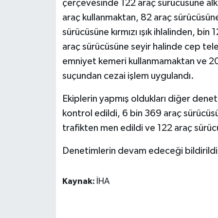
çerçevesinde 122 araç sürücüsüne alko
KÜLTÜR SANAT
araç kullanmaktan, 82 araç sürücüsüne
MAGAZİN
sürücüsüne kırmızı ışık ihlalinden, bin 
araç sürücüsüne seyir halinde cep te
Otomobil
emniyet kemeri kullanmamaktan ve 2
suçundan cezai işlem uygulandı.
POLİTİKA
Ekiplerin yapmış oldukları diğer denet
Sağlık
kontrol edildi, 6 bin 369 araç sürücüs
SİYASET
trafikten men edildi ve 122 araç sürüc
Denetimlerin devam edeceği bildirildi
SPOR HABERLERİ
TEKNOLOJİ
Kaynak:
İHA
Turizm