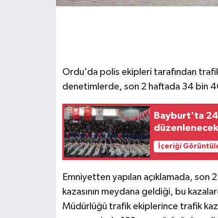
GENEL
GÜNDEM
Ordu'da polis ekipleri tarafından trafi
Güvenlik
denetimlerde, son 2 haftada 34 bin 40
HABERDE İNSAN
Bayburt'ta 246
İNSAN
düzenlenece
İş Dünyası
İçeriği Görüntül
Jandarma
Emniyetten yapılan açıklamada, son 2 
kazasının meydana geldiği, bu kazalarda
Kadın
Müdürlüğü trafik ekiplerince trafik ka