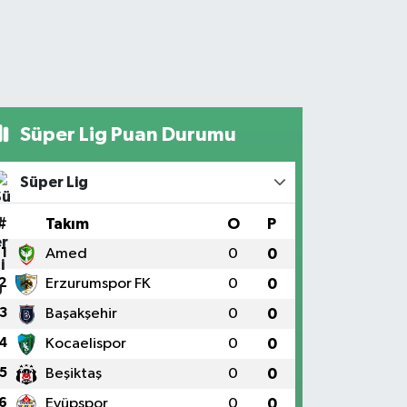
Süper Lig Puan Durumu
Süper Lig
#
Takım
O
P
1
Amed
0
0
2
Erzurumspor FK
0
0
3
Başakşehir
0
0
4
Kocaelispor
0
0
5
Beşiktaş
0
0
6
Eyüpspor
0
0