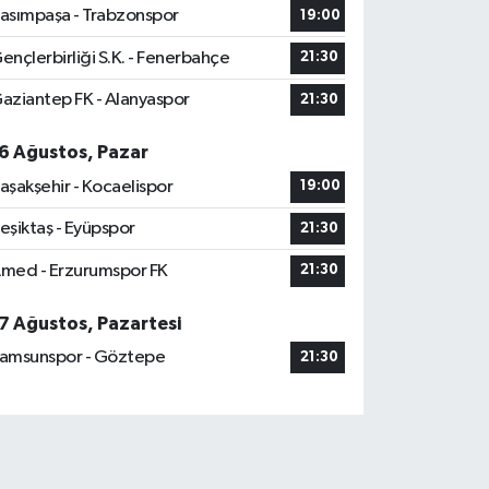
asımpaşa - Trabzonspor
19:00
ençlerbirliği S.K. - Fenerbahçe
21:30
aziantep FK - Alanyaspor
21:30
6 Ağustos, Pazar
aşakşehir - Kocaelispor
19:00
eşiktaş - Eyüpspor
21:30
med - Erzurumspor FK
21:30
7 Ağustos, Pazartesi
amsunspor - Göztepe
21:30