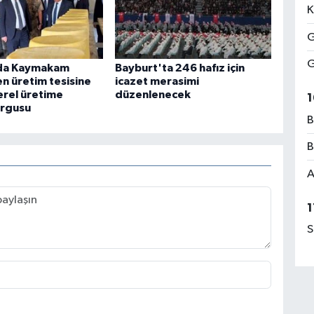
K
G
G
da Kaymakam
Bayburt'ta 246 hafız için
n üretim tesisine
icazet merasimi
erel üretime
düzenlenecek
1
urgusu
B
B
A
1
S