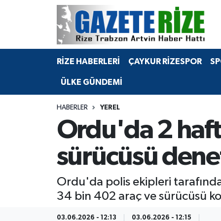
BÖLGEMİZ
Merkez Nöbetçi Eczaneler
RİZE HABERLERİ
ÇAYKUR RİZESPOR
SP
SPOR
Merkez Hava Durumu
ÜLKE GÜNDEMİ
Asayiş
Merkez Trafik Yoğunluk Haritası
HABERLER
YEREL
Rize Jandarma Komutanlığı
Süper Lig Puan Durumu ve Fikstür
Ordu'da 2 haft
Bilim Teknoloji
Tüm Manşetler
sürücüsü dene
Bölge
Son Dakika Haberleri
Ordu'da polis ekipleri tarafınd
Advertising news
Haber Arşivi
34 bin 402 araç ve sürücüsü kon
Canlı Maç
03.06.2026 - 12:13
03.06.2026 - 12:15