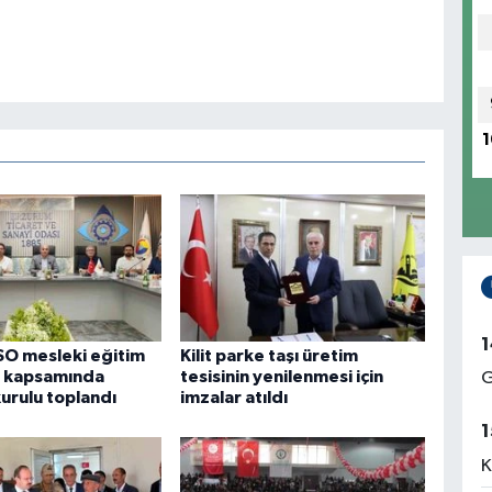
1
1
SO mesleki eğitim
Kilit parke taşı üretim
ü kapsamında
tesisinin yenilenmesi için
G
urulu toplandı
imzalar atıldı
1
K