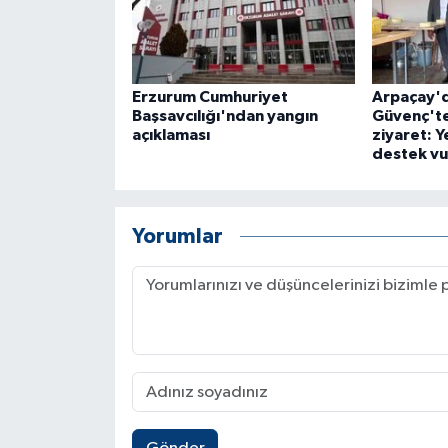
Erzurum Cumhuriyet
Arpaçay'
Başsavcılığı'ndan yangın
Güvenç'te
açıklaması
ziyaret: Y
destek v
Yorumlar