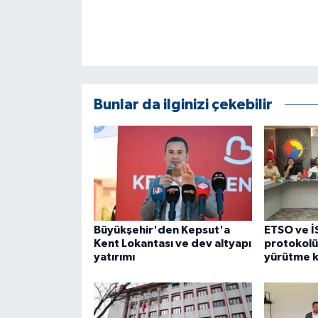
ÜLKE GÜNDEMİ
YAŞAM
YEREL
Bunlar da ilginizi çekebilir
Yerel Haberler
Büyükşehir'den Kepsut'a
ETSO ve İ
Kent Lokantası ve dev altyapı
protokol
yatırımı
yürütme k