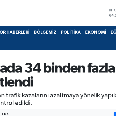
BIT
64.
DO
47,
EU
OR HABERLERİ
BÖLGEMİZ
POLİTİKA
EKONOMİ
EĞ
55,
STE
64,
GRA
651
BİS
ada 34 binden fazla
13.
tlendi
an trafik kazalarını azaltmaya yönelik yap
trol edildi.
1 DK