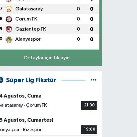
7
Galatasaray
0
0
8
Çorum FK
0
0
9
Gaziantep FK
0
0
0
Alanyaspor
0
0
Detaylar için tıklayın
Süper Lig Fikstür
4 Ağustos, Cuma
alatasaray - Çorum FK
21:30
5 Ağustos, Cumartesi
onyaspor - Rizespor
19:00