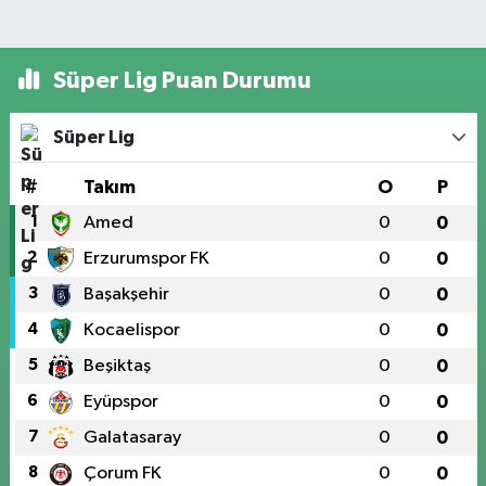
Süper Lig Puan Durumu
Süper Lig
#
Takım
O
P
1
Amed
0
0
2
Erzurumspor FK
0
0
3
Başakşehir
0
0
4
Kocaelispor
0
0
5
Beşiktaş
0
0
6
Eyüpspor
0
0
7
Galatasaray
0
0
8
Çorum FK
0
0