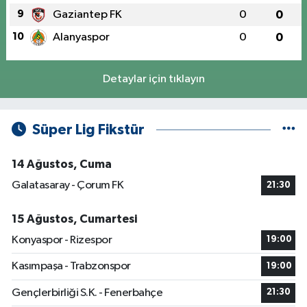
9
Gaziantep FK
0
0
10
Alanyaspor
0
0
Detaylar için tıklayın
Süper Lig Fikstür
14 Ağustos, Cuma
Galatasaray - Çorum FK
21:30
15 Ağustos, Cumartesi
Konyaspor - Rizespor
19:00
Kasımpaşa - Trabzonspor
19:00
Gençlerbirliği S.K. - Fenerbahçe
21:30