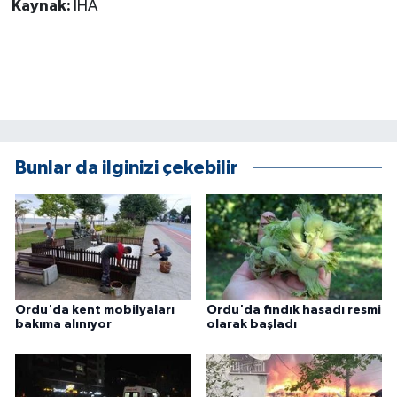
Kaynak:
İHA
ÜLKE GÜNDEMİ
YAŞAM
YEREL
Yerel Haberler
Bunlar da ilginizi çekebilir
Ordu'da kent mobilyaları
Ordu'da fındık hasadı resmi
bakıma alınıyor
olarak başladı