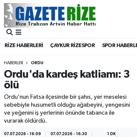
BÖLGEMİZ
Merkez Nöbetçi Eczaneler
SPOR
Merkez Hava Durumu
RİZE HABERLERİ
ÇAYKUR RİZESPOR
SPOR HABERL
Asayiş
Merkez Trafik Yoğunluk Haritası
HABERLER
ORDU
Rize Jandarma Komutanlığı
Süper Lig Puan Durumu ve Fikstür
Ordu'da kardeş katliamı: 3
ölü
Bilim Teknoloji
Tüm Manşetler
Ordu'nun Fatsa ilçesinde bir şahıs, yer meselesi
Bölge
Son Dakika Haberleri
sebebiyle husumetli olduğu ağabeyini, yengesini
ve yeğenini iş yerlerinin önünde tabanca ile
Advertising news
Haber Arşivi
vurarak öldürdü.
Canlı Maç
07.07.2026 - 16:09
07.07.2026 - 16:30
1 DK