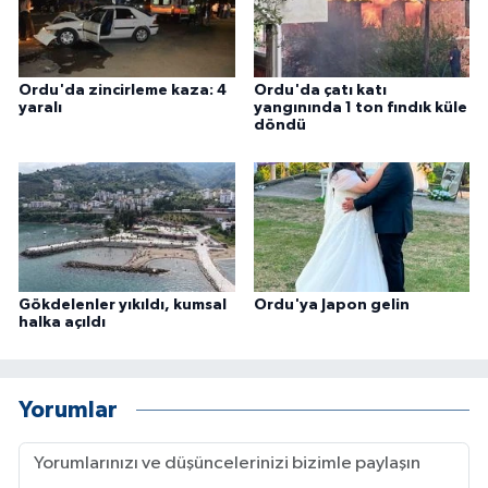
Ordu'da zincirleme kaza: 4
Ordu'da çatı katı
yaralı
yangınında 1 ton fındık küle
döndü
Gökdelenler yıkıldı, kumsal
Ordu'ya Japon gelin
halka açıldı
Yorumlar