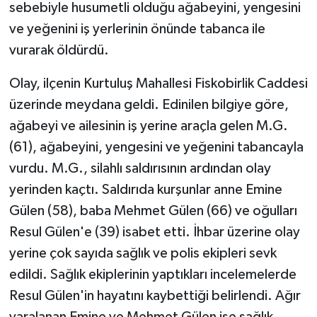
sebebiyle husumetli olduğu ağabeyini, yengesini
ve yeğenini iş yerlerinin önünde tabanca ile
GENEL
vurarak öldürdü.
GÜNDEM
Olay, ilçenin Kurtuluş Mahallesi Fiskobirlik Caddesi
üzerinde meydana geldi. Edinilen bilgiye göre,
Güvenlik
ağabeyi ve ailesinin iş yerine araçla gelen M.G.
HABERDE İNSAN
(61), ağabeyini, yengesini ve yeğenini tabancayla
vurdu. M.G., silahlı saldırısının ardından olay
İNSAN
yerinden kaçtı. Saldırıda kurşunlar anne Emine
Gülen (58), baba Mehmet Gülen (66) ve oğulları
İş Dünyası
Resul Gülen'e (39) isabet etti. İhbar üzerine olay
Jandarma
yerine çok sayıda sağlık ve polis ekipleri sevk
edildi. Sağlık ekiplerinin yaptıkları incelemelerde
Kadın
Resul Gülen'in hayatını kaybettiği belirlendi. Ağır
yaralanan Emine ve Mehmet Gülen ise sağlık