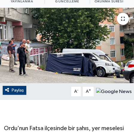
YAYINLANMA
GÜNCELLEME
OKUNMA SÜRESI
ÇEVRE
Dış Haberler
Dünya
EĞİTİM
EKONOMİ
English News
Paylaş
-
+
A
A
Finans
Flaş Haber
Ordu'nun Fatsa ilçesinde bir şahıs, yer meselesi
Gayrimenkul