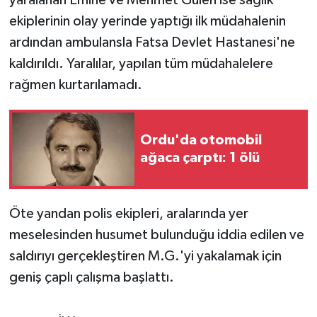
KÜLTÜR SANAT
ekiplerinin olay yerinde yaptığı ilk müdahalenin
MAGAZİN
ardından ambulansla Fatsa Devlet Hastanesi'ne
kaldırıldı. Yaralılar, yapılan tüm müdahalelere
Otomobil
rağmen kurtarılamadı.
POLİTİKA
Ordu'da otomobil
Sağlık
ağaca çarptı: 1 ölü
SİYASET
Öte yandan polis ekipleri, aralarında yer
SPOR HABERLERİ
meselesinden husumet bulunduğu iddia edilen ve
saldırıyı gerçekleştiren M.G.'yi yakalamak için
TEKNOLOJİ
geniş çaplı çalışma başlattı.
Turizm