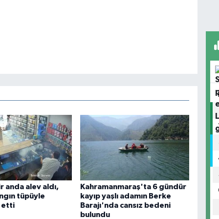
r anda alev aldı,
Kahramanmaraş'ta 6 gündür
angın tüpüyle
kayıp yaşlı adamın Berke
etti
Barajı'nda cansız bedeni
bulundu