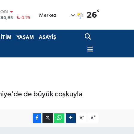
°
COIN
26
Merkez
360,53
%-0.76
LAR
7069
%0.17
RO
İTİM
YAŞAM
ASAYİŞ
0265
%0.01
RLİN
1897
%0.02
M ALTIN
4.81
%1.44
T100
887
%64
niye'de de büyük coşkuyla
-
+
A
A