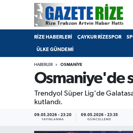
BÖLGEMİZ
Merkez Nöbetçi Eczaneler
RİZE HABERLERİ
ÇAYKUR RİZESPOR
SP
SPOR
Merkez Hava Durumu
ÜLKE GÜNDEMİ
Asayiş
Merkez Trafik Yoğunluk Haritası
HABERLER
OSMANIYE
Rize Jandarma Komutanlığı
Süper Lig Puan Durumu ve Fikstür
Osmaniye'de sa
Bilim Teknoloji
Tüm Manşetler
Trendyol Süper Lig'de Galatas
Bölge
Son Dakika Haberleri
kutlandı.
Advertising news
Haber Arşivi
09.05.2026 - 23:20
09.05.2026 - 23:35
YAYINLANMA
GÜNCELLEME
Canlı Maç