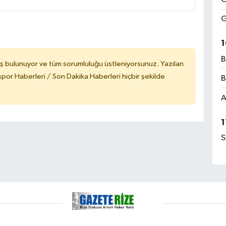
G
1
B
ş bulunuyor ve tüm sorumluluğu üstleniyorsunuz. Yazılan
or Haberleri / Son Dakika Haberleri hiçbir şekilde
B
A
1
S