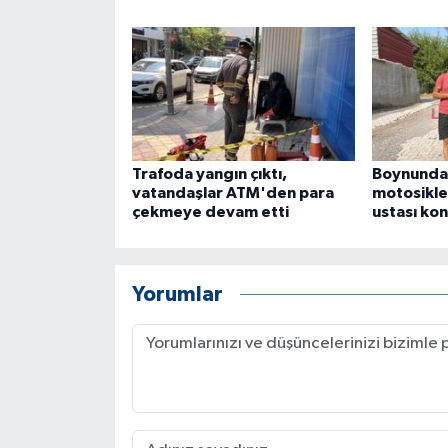
ÜLKE GÜNDEMİ
YAŞAM
YEREL
Yerel Haberler
Trafoda yangın çıktı,
Boynunda
vatandaşlar ATM'den para
motosiklet
çekmeye devam etti
ustası ko
Yorumlar