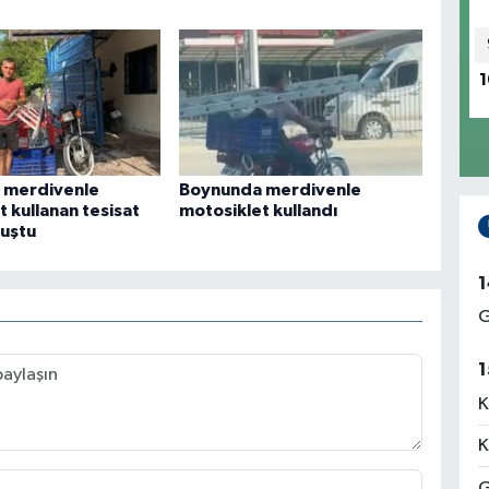
1
 merdivenle
Boynunda merdivenle
 kullanan tesisat
motosiklet kullandı
nuştu
1
G
1
K
K
G