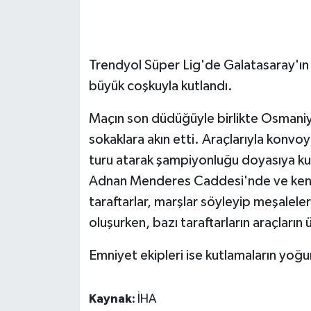
GENEL
Trendyol Süper Lig'de Galatasaray'ı
GÜNDEM
büyük coşkuyla kutlandı.
Güvenlik
Maçın son düdüğüyle birlikte Osmaniye'
HABERDE İNSAN
sokaklara akın etti. Araçlarıyla konvoy 
turu atarak şampiyonluğu doyasıya kut
İNSAN
Adnan Menderes Caddesi'nde ve kent 
taraftarlar, marşlar söyleyip meşaleler
İş Dünyası
oluşurken, bazı taraftarların araçların
Jandarma
Emniyet ekipleri ise kutlamaların yoğu
Kadın
Kaynak:
İHA