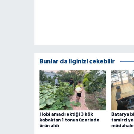
KÜLTÜR SANAT
MAGAZİN
Otomobil
POLİTİKA
Bunlar da ilginizi çekebilir
Sağlık
SİYASET
SPOR HABERLERİ
TEKNOLOJİ
Hobi amaçlı ektiği 3 kök
Batarya bi
kabaktan 1 tonun üzerinde
tamirci y
Turizm
ürün aldı
müdahale 