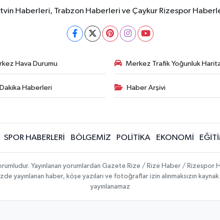
rtvin Haberleri, Trabzon Haberleri ve Çaykur Rizespor Haberl
rkez Hava Durumu
Merkez Trafik Yoğunluk Harita
Dakika Haberleri
Haber Arşivi
SPOR HABERLERİ
BÖLGEMİZ
POLİTİKA
EKONOMİ
EĞİT
 sorumludur. Yayınlanan yorumlardan Gazete Rize / Rize Haber / Rizespor H
temizde yayınlanan haber, köşe yazıları ve fotoğraflar izin alınmaksızın kayn
yayınlanamaz