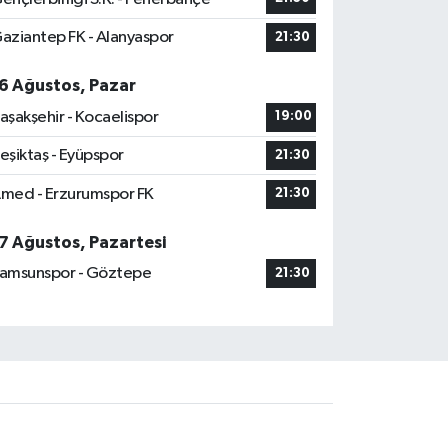
aziantep FK - Alanyaspor
21:30
6 Ağustos, Pazar
aşakşehir - Kocaelispor
19:00
eşiktaş - Eyüpspor
21:30
med - Erzurumspor FK
21:30
7 Ağustos, Pazartesi
amsunspor - Göztepe
21:30