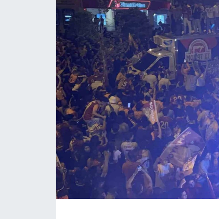
ÇEVRE
Dış Haberler
Dünya
EĞİTİM
EKONOMİ
English News
Finans
Flaş Haber
Gayrimenkul