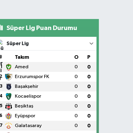
Süper Lig Puan Durumu
Süper Lig
#
Takım
O
P
1
Amed
0
0
2
Erzurumspor FK
0
0
3
Başakşehir
0
0
4
Kocaelispor
0
0
5
Beşiktaş
0
0
6
Eyüpspor
0
0
7
Galatasaray
0
0