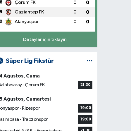
8
Çorum FK
0
0
9
Gaziantep FK
0
0
0
Alanyaspor
0
0
Detaylar için tıklayın
Süper Lig Fikstür
4 Ağustos, Cuma
alatasaray - Çorum FK
21:30
5 Ağustos, Cumartesi
onyaspor - Rizespor
19:00
asımpaşa - Trabzonspor
19:00
ençlerbirliği S.K. - Fenerbahçe
21:30