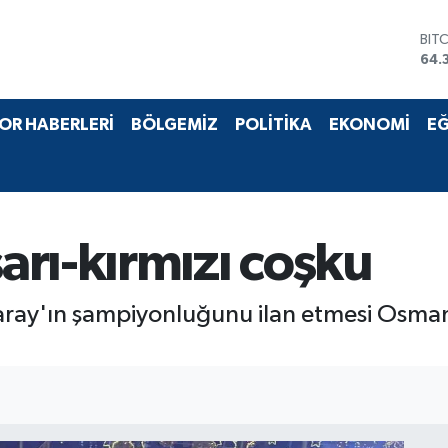
BIT
64.
DO
47,
EU
OR HABERLERİ
BÖLGEMİZ
POLİTİKA
EKONOMİ
EĞ
55,
STE
64,
GRA
657
BİS
rı-kırmızı coşku
13.
aray'ın şampiyonluğunu ilan etmesi Osma