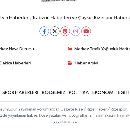
rtvin Haberleri, Trabzon Haberleri ve Çaykur Rizespor Haberl
rkez Hava Durumu
Merkez Trafik Yoğunluk Harita
Dakika Haberleri
Haber Arşivi
SPOR HABERLERİ
BÖLGEMİZ
POLİTİKA
EKONOMİ
EĞİT
 sorumludur. Yayınlanan yorumlardan Gazete Rize / Rize Haber / Rizespor H
temizde yayınlanan haber, köşe yazıları ve fotoğraflar izin alınmaksızın kayn
yayınlanamaz