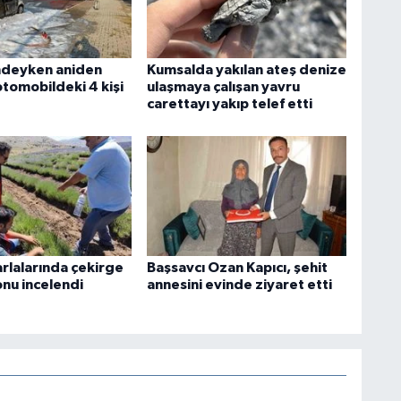
indeyken aniden
Kumsalda yakılan ateş denize
otomobildeki 4 kişi
ulaşmaya çalışan yavru
carettayı yakıp telef etti
arlalarında çekirge
Başsavcı Ozan Kapıcı, şehit
nu incelendi
annesini evinde ziyaret etti