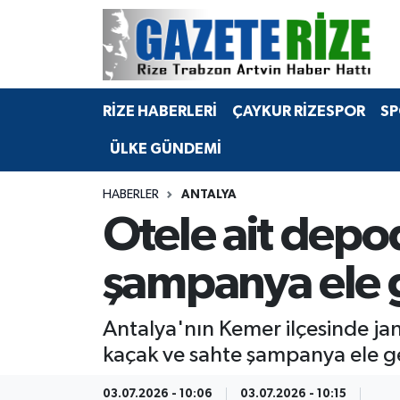
BÖLGEMİZ
Merkez Nöbetçi Eczaneler
RİZE HABERLERİ
ÇAYKUR RİZESPOR
SP
SPOR
Merkez Hava Durumu
ÜLKE GÜNDEMİ
Asayiş
Merkez Trafik Yoğunluk Haritası
HABERLER
ANTALYA
Rize Jandarma Komutanlığı
Süper Lig Puan Durumu ve Fikstür
Otele ait depod
Bilim Teknoloji
Tüm Manşetler
şampanya ele g
Bölge
Son Dakika Haberleri
Antalya'nın Kemer ilçesinde jan
Advertising news
Haber Arşivi
kaçak ve sahte şampanya ele geç
Canlı Maç
03.07.2026 - 10:06
03.07.2026 - 10:15