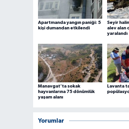
ÜLKE GÜNDEMİ
YAŞAM
Apartmanda yangın paniği: 5
Seyir hal
kişi dumandan etkilendi
alev alan 
yaralandı
YEREL
Yerel Haberler
Manavgat'ta sokak
Lavanta t
hayvanlarına 75 dönümlük
popülasyo
yaşam alanı
Yorumlar