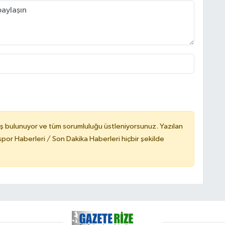
ş bulunuyor ve tüm sorumluluğu üstleniyorsunuz. Yazılan
or Haberleri / Son Dakika Haberleri hiçbir şekilde