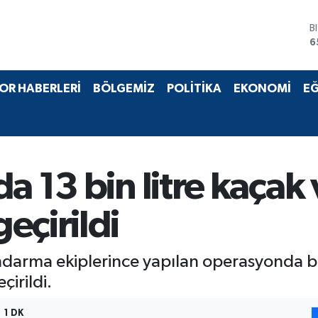
B
6
D
4
E
OR HABERLERİ
BÖLGEMİZ
POLİTİKA
EKONOMİ
EĞ
5
S
6
G
6
B
a 13 bin litre kaçak 
1
eçirildi
darma ekiplerince yapılan operasyonda bir
irildi.
1 DK