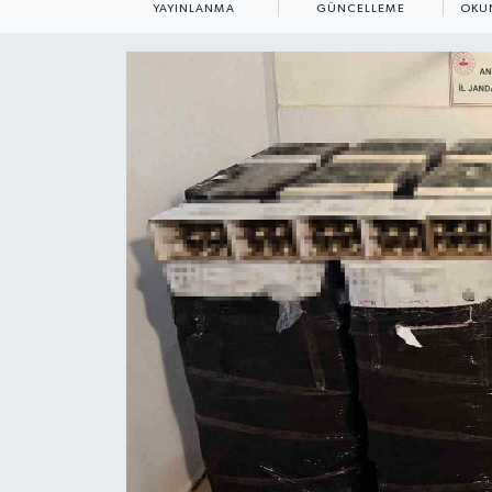
YAYINLANMA
GÜNCELLEME
OKU
ÇEVRE
Dış Haberler
Dünya
EĞİTİM
EKONOMİ
English News
Finans
Flaş Haber
Gayrimenkul