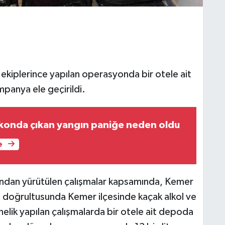
ekiplerince yapılan operasyonda bir otele ait
mpanya ele geçirildi.
konda çıkan yangın paniğe neden oldu
e
fından yürütülen çalışmalar kapsamında, Kemer
rı doğrultusunda Kemer ilçesinde kaçak alkol ve
elik yapılan çalışmalarda bir otele ait depoda