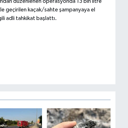
fından düzenlenen operasyonda 13 bin litre
Ele geçirilen kaçak/sahte şampanyaya el
li adli tahkikat başlattı.