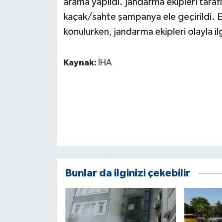
arama yapıldı. Jandarma ekipleri tara
KÜLTÜR SANAT
kaçak/sahte şampanya ele geçirildi. 
MAGAZİN
konulurken, jandarma ekipleri olayla ilgi
Otomobil
Kaynak:
İHA
POLİTİKA
Sağlık
SİYASET
SPOR HABERLERİ
Bunlar da ilginizi çekebilir
TEKNOLOJİ
Turizm