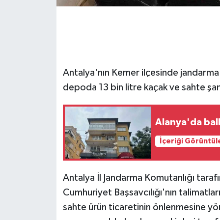
GENEL
GÜNDEM
Antalya'nın Kemer ilçesinde jandarma 
Güvenlik
depoda 13 bin litre kaçak ve sahte şa
HABERDE İNSAN
Alanya'da bal
İNSAN
İçeriği Görüntül
İş Dünyası
Jandarma
Antalya İl Jandarma Komutanlığı tara
Cumhuriyet Başsavcılığı'nın talimatla
Kadın
sahte ürün ticaretinin önlenmesine yön