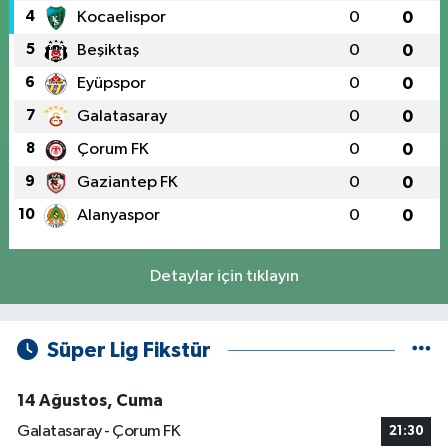
4
Kocaelispor
0
0
5
Beşiktaş
0
0
6
Eyüpspor
0
0
7
Galatasaray
0
0
8
Çorum FK
0
0
9
Gaziantep FK
0
0
10
Alanyaspor
0
0
Detaylar için tıklayın
Süper Lig Fikstür
14 Ağustos, Cuma
Galatasaray - Çorum FK
21:30