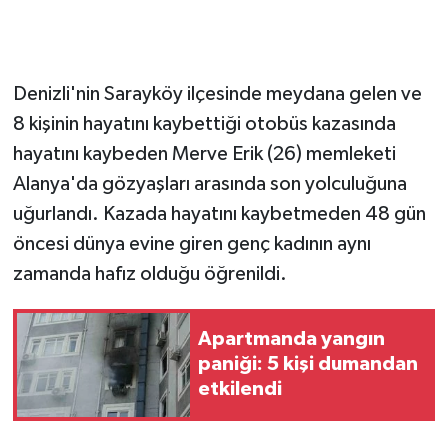
GENEL
Denizli'nin Sarayköy ilçesinde meydana gelen ve
GÜNDEM
8 kişinin hayatını kaybettiği otobüs kazasında
Güvenlik
hayatını kaybeden Merve Erik (26) memleketi
Alanya'da gözyaşları arasında son yolculuğuna
HABERDE İNSAN
uğurlandı. Kazada hayatını kaybetmeden 48 gün
öncesi dünya evine giren genç kadının aynı
İNSAN
zamanda hafız olduğu öğrenildi.
İş Dünyası
Apartmanda yangın
Jandarma
paniği: 5 kişi dumandan
etkilendi
Kadın