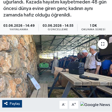
uğurlandı. Kazada hayatını kaybetmeden 48 gün
öncesi dünya evine giren genç kadının aynı
ÇEVRE
zamanda hafız olduğu öğrenildi.
Dış Haberler
03.06.2026 - 14:49
03.06.2026 - 14:55
1 DK
YAYINLANMA
GÜNCELLEME
OKUNMA SÜRESI
Dünya
EĞİTİM
EKONOMİ
English News
Finans
Flaş Haber
Paylaş
-
+
A
A
Gayrimenkul