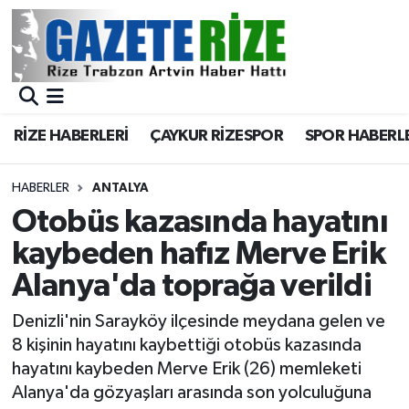
BÖLGEMİZ
Merkez Nöbetçi Eczaneler
SPOR
Merkez Hava Durumu
RİZE HABERLERİ
ÇAYKUR RİZESPOR
SPOR HABERL
Asayiş
Merkez Trafik Yoğunluk Haritası
HABERLER
ANTALYA
Rize Jandarma Komutanlığı
Süper Lig Puan Durumu ve Fikstür
Otobüs kazasında hayatını
kaybeden hafız Merve Erik
Bilim Teknoloji
Tüm Manşetler
Alanya'da toprağa verildi
Bölge
Son Dakika Haberleri
Denizli'nin Sarayköy ilçesinde meydana gelen ve
8 kişinin hayatını kaybettiği otobüs kazasında
Advertising news
Haber Arşivi
hayatını kaybeden Merve Erik (26) memleketi
Alanya'da gözyaşları arasında son yolculuğuna
Canlı Maç