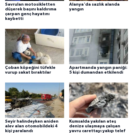
Savrulan motosikletten
Alanya'da sazlık alanda
düşerek başını kaldırıma
yangın
çarpan genç hayatını
kaybetti
Çoban köpeğini tüfekle
Apartmanda yangın paniği:
vurup sakat bıraktılar
5 kişi dumandan etkilendi
Seyir halindeyken aniden
Kumsalda yakılan ateş
alev alan otomobildeki 4
denize ulaşmaya çalışan
kişi yaralandı
yavru carettayı yakıp telef