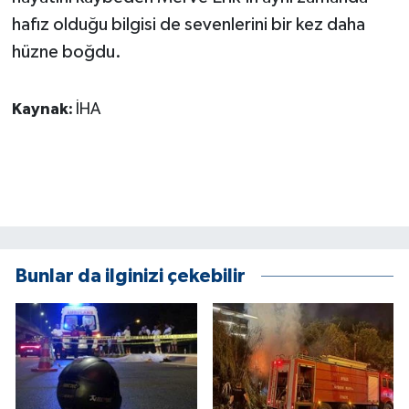
ÜLKE GÜNDEMİ
hafız olduğu bilgisi de sevenlerini bir kez daha
hüzne boğdu.
YAŞAM
Kaynak:
İHA
YEREL
Yerel Haberler
Bunlar da ilginizi çekebilir