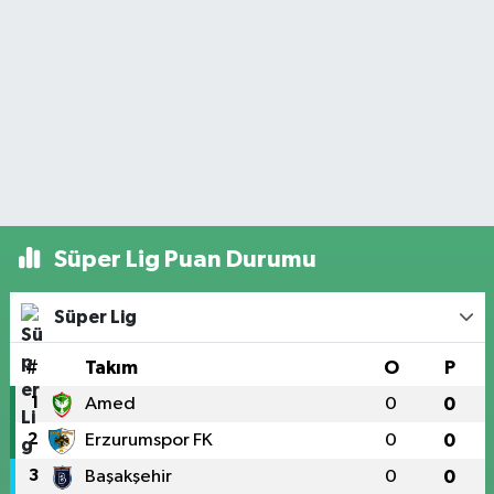
Süper Lig Puan Durumu
Süper Lig
#
Takım
O
P
1
Amed
0
0
2
Erzurumspor FK
0
0
3
Başakşehir
0
0