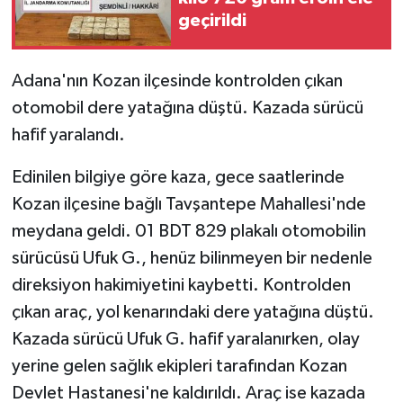
geçirildi
GENEL
Adana'nın Kozan ilçesinde kontrolden çıkan
GÜNDEM
otomobil dere yatağına düştü. Kazada sürücü
hafif yaralandı.
Güvenlik
Edinilen bilgiye göre kaza, gece saatlerinde
HABERDE İNSAN
Kozan ilçesine bağlı Tavşantepe Mahallesi'nde
İNSAN
meydana geldi. 01 BDT 829 plakalı otomobilin
sürücüsü Ufuk G., henüz bilinmeyen bir nedenle
İş Dünyası
direksiyon hakimiyetini kaybetti. Kontrolden
çıkan araç, yol kenarındaki dere yatağına düştü.
Jandarma
Kazada sürücü Ufuk G. hafif yaralanırken, olay
Kadın
yerine gelen sağlık ekipleri tarafından Kozan
Devlet Hastanesi'ne kaldırıldı. Araç ise kazada