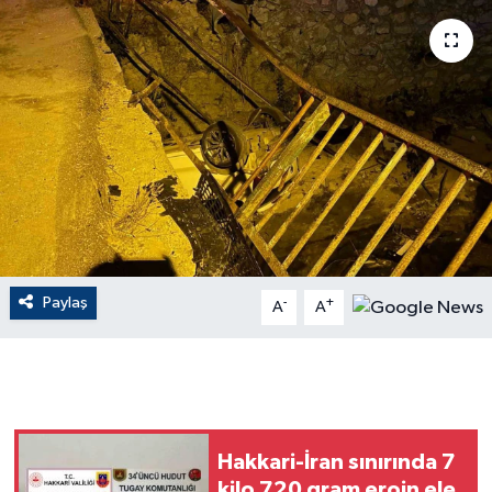
ÇEVRE
Dış Haberler
Dünya
EĞİTİM
EKONOMİ
Paylaş
-
+
A
A
English News
Finans
Flaş Haber
Hakkari-İran sınırında 7
Gayrimenkul
kilo 720 gram eroin ele