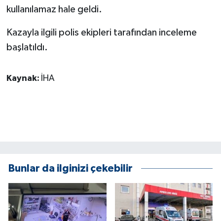
KÜLTÜR SANAT
kullanılamaz hale geldi.
MAGAZİN
Kazayla ilgili polis ekipleri tarafından inceleme
başlatıldı.
Otomobil
Kaynak:
İHA
POLİTİKA
Sağlık
SİYASET
SPOR HABERLERİ
Bunlar da ilginizi çekebilir
TEKNOLOJİ
Turizm