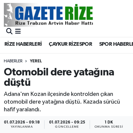
BÖLGEMİZ
Merkez Nöbetçi Eczaneler
SPOR
Merkez Hava Durumu
RİZE HABERLERİ
ÇAYKUR RİZESPOR
SPOR HABERL
Asayiş
Merkez Trafik Yoğunluk Haritası
HABERLER
YEREL
Rize Jandarma Komutanlığı
Süper Lig Puan Durumu ve Fikstür
Otomobil dere yatağına
düştü
Bilim Teknoloji
Tüm Manşetler
Adana'nın Kozan ilçesinde kontrolden çıkan
Bölge
Son Dakika Haberleri
otomobil dere yatağına düştü. Kazada sürücü
hafif yaralandı.
Advertising news
Haber Arşivi
01.07.2026 - 09:18
01.07.2026 - 09:25
1 DK
YAYINLANMA
GÜNCELLEME
OKUNMA SÜRESI
Canlı Maç