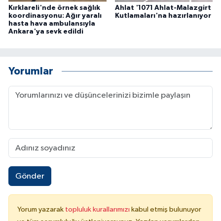
Kırklareli'nde örnek sağlık
Ahlat '1071 Ahlat-Malazgirt
koordinasyonu: Ağır yaralı
Kutlamaları'na hazırlanıyor
hasta hava ambulansıyla
Ankara'ya sevk edildi
Yorumlar
Gönder
Yorum yazarak
topluluk kurallarımızı
kabul etmiş bulunuyor