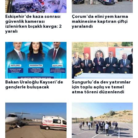
ÜLKE GÜNDEMİ
Eskişehir'de kaza sonrası
Çorum'da elini yem karma
YAŞAM
güvenlik kamerası
makinesine kaptıran çiftçi
izlenirken bıçaklı kavga: 2
yaralandı
yaralı
YEREL
Yerel Haberler
Bakan Uraloğlu Kayseri'de
Sungurlu'da dev yatırımlar
gençlerle buluşacak
için toplu açılış ve temel
atma töreni düzenlendi