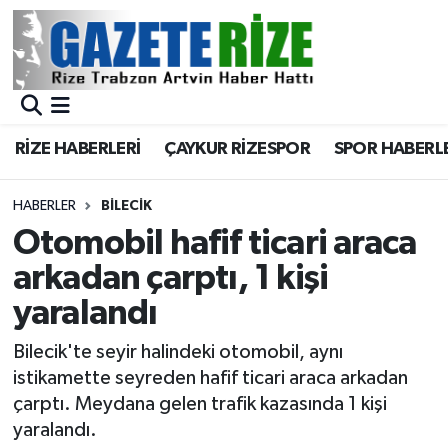
BÖLGEMİZ
Merkez Nöbetçi Eczaneler
SPOR
Merkez Hava Durumu
RİZE HABERLERİ
ÇAYKUR RİZESPOR
SPOR HABERL
Asayiş
Merkez Trafik Yoğunluk Haritası
HABERLER
BILECIK
Rize Jandarma Komutanlığı
Süper Lig Puan Durumu ve Fikstür
Otomobil hafif ticari araca
arkadan çarptı, 1 kişi
Bilim Teknoloji
Tüm Manşetler
yaralandı
Bölge
Son Dakika Haberleri
Bilecik'te seyir halindeki otomobil, aynı
istikamette seyreden hafif ticari araca arkadan
Advertising news
Haber Arşivi
çarptı. Meydana gelen trafik kazasında 1 kişi
yaralandı.
Canlı Maç