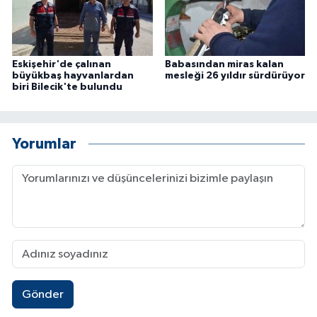
Eskişehir'de çalınan
Babasından miras kalan
büyükbaş hayvanlardan
mesleği 26 yıldır sürdürüyor
biri Bilecik'te bulundu
Yorumlar
Gönder