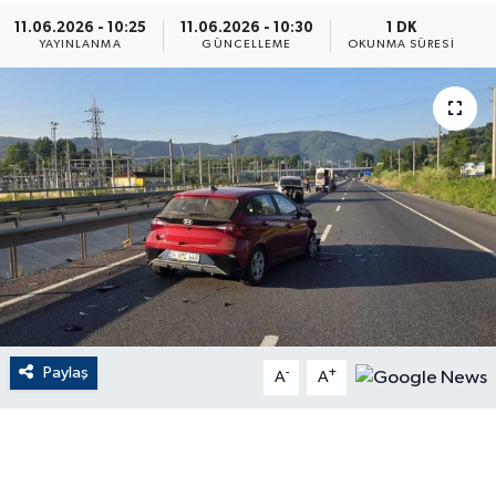
11.06.2026 - 10:25
11.06.2026 - 10:30
1 DK
ÇEVRE
YAYINLANMA
GÜNCELLEME
OKUNMA SÜRESI
Dış Haberler
Dünya
EĞİTİM
EKONOMİ
English News
Paylaş
-
+
Finans
A
A
Flaş Haber
Gayrimenkul