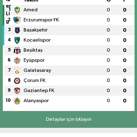
1
Amed
0
0
2
Erzurumspor FK
0
0
3
Başakşehir
0
0
4
Kocaelispor
0
0
5
Beşiktaş
0
0
6
Eyüpspor
0
0
7
Galatasaray
0
0
8
Çorum FK
0
0
9
Gaziantep FK
0
0
10
Alanyaspor
0
0
Detaylar için tıklayın