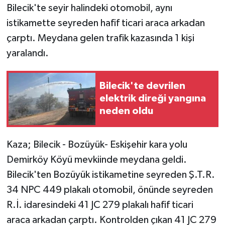
Bilecik'te seyir halindeki otomobil, aynı
istikamette seyreden hafif ticari araca arkadan
GENEL
çarptı. Meydana gelen trafik kazasında 1 kişi
GÜNDEM
yaralandı.
Güvenlik
Bilecik'te devrilen
elektrik direği yangına
HABERDE İNSAN
neden oldu
İNSAN
Kaza; Bilecik - Bozüyük- Eskişehir kara yolu
İş Dünyası
Demirköy Köyü mevkiinde meydana geldi.
Bilecik'ten Bozüyük istikametine seyreden Ş.T.R.
Jandarma
34 NPC 449 plakalı otomobil, önünde seyreden
Kadın
R.İ. idaresindeki 41 JC 279 plakalı hafif ticari
araca arkadan çarptı. Kontrolden çıkan 41 JC 279