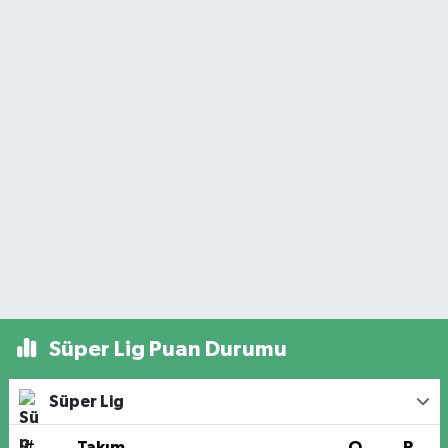
Süper Lig Puan Durumu
Süper Lig
#
Takım
O
P