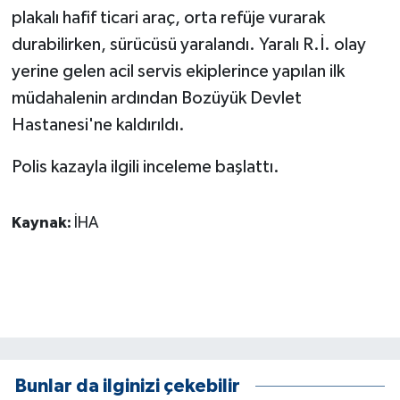
KÜLTÜR SANAT
plakalı hafif ticari araç, orta refüje vurarak
durabilirken, sürücüsü yaralandı. Yaralı R.İ. olay
MAGAZİN
yerine gelen acil servis ekiplerince yapılan ilk
müdahalenin ardından Bozüyük Devlet
Otomobil
Hastanesi'ne kaldırıldı.
POLİTİKA
Polis kazayla ilgili inceleme başlattı.
Sağlık
Kaynak:
İHA
SİYASET
SPOR HABERLERİ
TEKNOLOJİ
Turizm
Bunlar da ilginizi çekebilir