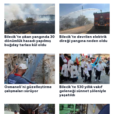
ÜLKE GÜNDEMİ
YAŞAM
YEREL
Bilecik'te çıkan yangında 30
Bilecik'te devrilen elektrik
dönümlük hasadı yapılmış
direği yangına neden oldu
Yerel Haberler
buğday tarlası kül oldu
Osmaneli'ni güzelleştirme
Bilecik'te 530 yıllık vakıf
çalışmaları sürüyor
geleneği sünnet şöleniyle
yaşatıldı