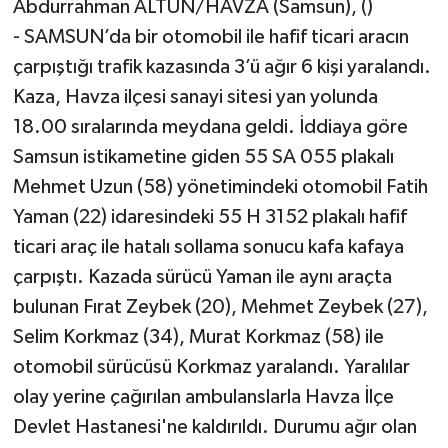
Abdurrahman ALTUN/HAVZA (Samsun), ()
- SAMSUN’da bir otomobil ile hafif ticari aracın
GENEL
çarpıştığı trafik kazasında 3’ü ağır 6 kişi yaralandı.
Kaza, Havza ilçesi sanayi sitesi yan yolunda
GÜNDEM
18.00 sıralarında meydana geldi. İddiaya göre
Güvenlik
Samsun istikametine giden 55 SA 055 plakalı
Mehmet Uzun (58) yönetimindeki otomobil Fatih
HABERDE İNSAN
Yaman (22) idaresindeki 55 H 3152 plakalı hafif
ticari araç ile hatalı sollama sonucu kafa kafaya
İNSAN
çarpıştı. Kazada sürücü Yaman ile aynı araçta
İş Dünyası
bulunan Fırat Zeybek (20), Mehmet Zeybek (27),
Selim Korkmaz (34), Murat Korkmaz (58) ile
Jandarma
otomobil sürücüsü Korkmaz yaralandı. Yaralılar
olay yerine çağırılan ambulanslarla Havza İlçe
Kadın
Devlet Hastanesi'ne kaldırıldı. Durumu ağır olan