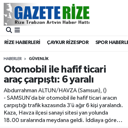
BÖLGEMİZ
Merkez Nöbetçi Eczaneler
SPOR
Merkez Hava Durumu
RİZE HABERLERİ
ÇAYKUR RİZESPOR
SPOR HABERL
Asayiş
Merkez Trafik Yoğunluk Haritası
HABERLER
GÜVENLIK
Rize Jandarma Komutanlığı
Süper Lig Puan Durumu ve Fikstür
Otomobil ile hafif ticari
araç çarpıştı: 6 yaralı
Bilim Teknoloji
Tüm Manşetler
Abdurrahman ALTUN/HAVZA (Samsun), ()
Bölge
Son Dakika Haberleri
- SAMSUN’da bir otomobil ile hafif ticari aracın
çarpıştığı trafik kazasında 3’ü ağır 6 kişi yaralandı.
Advertising news
Haber Arşivi
Kaza, Havza ilçesi sanayi sitesi yan yolunda
18.00 sıralarında meydana geldi. İddiaya göre...
Canlı Maç