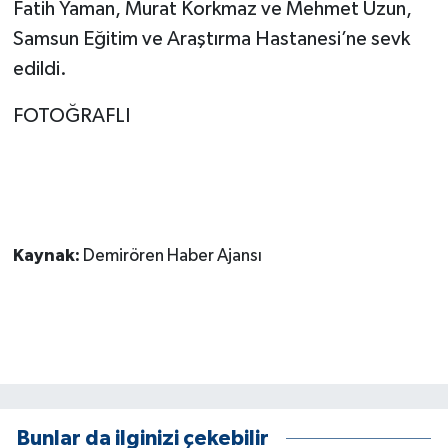
KÜLTÜR SANAT
Fatih Yaman, Murat Korkmaz ve Mehmet Uzun,
Samsun Eğitim ve Araştırma Hastanesi’ne sevk
MAGAZİN
edildi.
Otomobil
FOTOĞRAFLI
POLİTİKA
Sağlık
Kaynak:
Demirören Haber Ajansı
SİYASET
SPOR HABERLERİ
TEKNOLOJİ
Turizm
Bunlar da ilginizi çekebilir