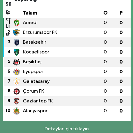
#
Takım
O
P
1
Amed
0
0
2
Erzurumspor FK
0
0
3
Başakşehir
0
0
4
Kocaelispor
0
0
5
Beşiktaş
0
0
6
Eyüpspor
0
0
7
Galatasaray
0
0
8
Çorum FK
0
0
9
Gaziantep FK
0
0
10
Alanyaspor
0
0
Detaylar için tıklayın