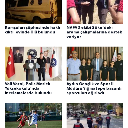
ÜLKE GÜNDEMİ
YAŞAM
Komşuları şüphesinde haklı
NAFAD ekibi Söke'deki
çıktı, evinde ölü bulundu
arama çalışmalarına destek
YEREL
veriyor
Yerel Haberler
Vali Varol, Polis Meslek
Aydın Gençlik ve Spor İl
Yüksekokulu'nda
Müdürü Yığmatepe başarılı
incelemelerde bulundu
sporcuları ağırladı