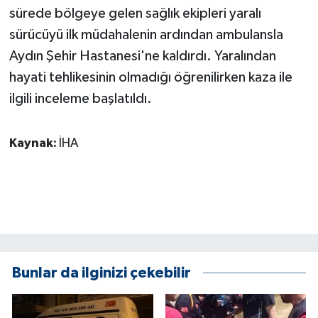
KÜLTÜR SANAT
sürede bölgeye gelen sağlık ekipleri yaralı
sürücüyü ilk müdahalenin ardından ambulansla
MAGAZİN
Aydın Şehir Hastanesi'ne kaldırdı. Yaralından
hayati tehlikesinin olmadığı öğrenilirken kaza ile
Otomobil
ilgili inceleme başlatıldı.
POLİTİKA
Kaynak:
İHA
Sağlık
SİYASET
SPOR HABERLERİ
TEKNOLOJİ
Bunlar da ilginizi çekebilir
Turizm