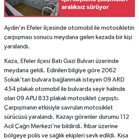
aralıksız sürüyor
GENEL
Aydın'ın Efeler ilçesinde otomobil ile motosikletin
GÜNDEM
çarpışması sonucu meydana gelen kazada bir kişi
yaralandı.
Güvenlik
Kaza, Efeler ilçesi Batı Gazi Bulvarı üzerinde
HABERDE İNSAN
meydana geldi. Edinilen bilgiye göre 2062
İNSAN
Sokak'tan bulvara bağlanmak isteyen 09 ARD
454 plakalı otomobil ile bulvarda seyir halinde
İş Dünyası
olan 09 APU 833 plakalı motosiklet çarpıştı.
Çarpışmanın etkisiyle savrulan motosiklet
Jandarma
sürücüsü yaralandı. Kazayı görenler durumu 112
Kadın
Acil Çağrı Merkezi'ne bildirdi. İhbar üzerine
bölgeye polis ve sağlık ekipleri sevk edildi. Kısa