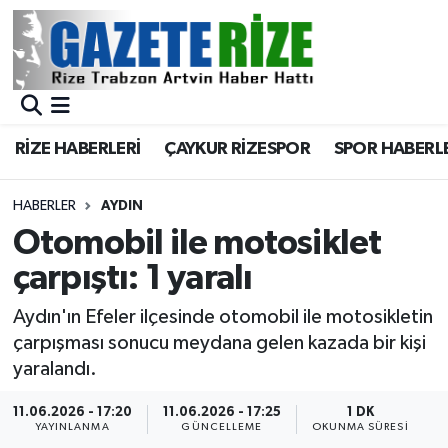
BÖLGEMİZ
Merkez Nöbetçi Eczaneler
SPOR
Merkez Hava Durumu
RİZE HABERLERİ
ÇAYKUR RİZESPOR
SPOR HABERL
Asayiş
Merkez Trafik Yoğunluk Haritası
HABERLER
AYDIN
Rize Jandarma Komutanlığı
Süper Lig Puan Durumu ve Fikstür
Otomobil ile motosiklet
çarpıştı: 1 yaralı
Bilim Teknoloji
Tüm Manşetler
Aydın'ın Efeler ilçesinde otomobil ile motosikletin
Bölge
Son Dakika Haberleri
çarpışması sonucu meydana gelen kazada bir kişi
yaralandı.
Advertising news
Haber Arşivi
11.06.2026 - 17:20
11.06.2026 - 17:25
1 DK
YAYINLANMA
GÜNCELLEME
OKUNMA SÜRESI
Canlı Maç