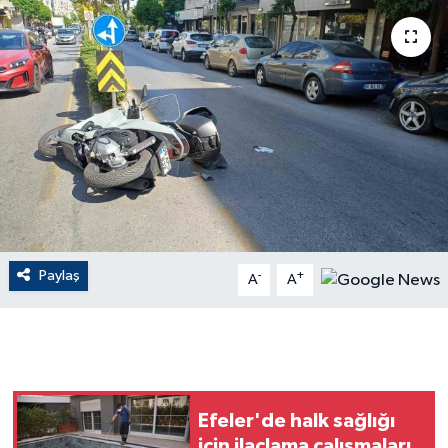
ÇEVRE
Dış Haberler
Dünya
EĞİTİM
EKONOMİ
Paylaş
-
+
A
A
English News
Finans
Flaş Haber
Efeler'de halk sağlığı
Gayrimenkul
için ilaçlama çalışmaları