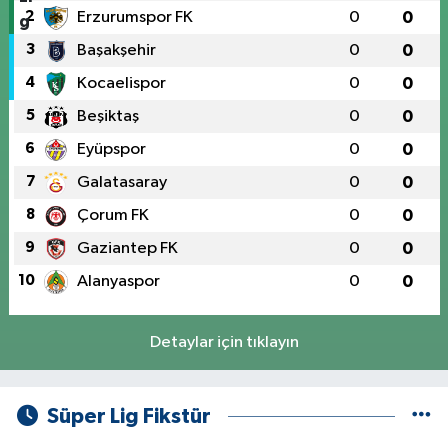
2
Erzurumspor FK
0
0
3
Başakşehir
0
0
4
Kocaelispor
0
0
5
Beşiktaş
0
0
6
Eyüpspor
0
0
7
Galatasaray
0
0
8
Çorum FK
0
0
9
Gaziantep FK
0
0
10
Alanyaspor
0
0
Detaylar için tıklayın
Süper Lig Fikstür