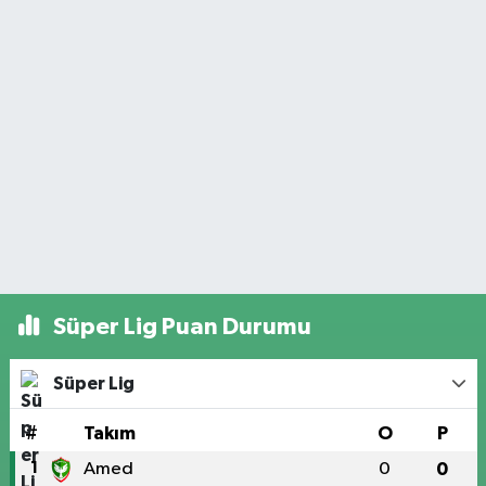
Süper Lig Puan Durumu
Süper Lig
#
Takım
O
P
1
Amed
0
0