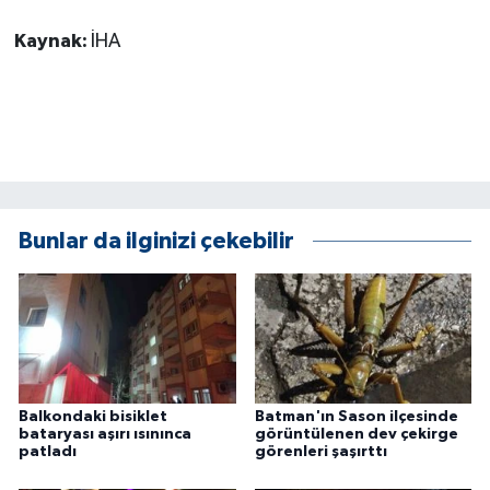
ÜLKE GÜNDEMİ
Kaynak:
İHA
YAŞAM
YEREL
Yerel Haberler
Bunlar da ilginizi çekebilir
Balkondaki bisiklet
Batman'ın Sason ilçesinde
bataryası aşırı ısınınca
görüntülenen dev çekirge
patladı
görenleri şaşırttı