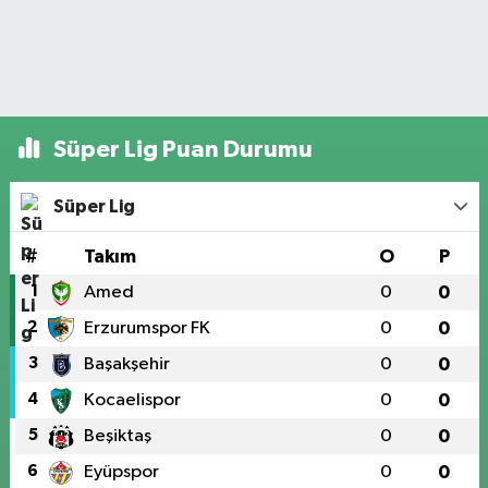
Süper Lig Puan Durumu
Süper Lig
#
Takım
O
P
1
Amed
0
0
2
Erzurumspor FK
0
0
3
Başakşehir
0
0
4
Kocaelispor
0
0
5
Beşiktaş
0
0
6
Eyüpspor
0
0