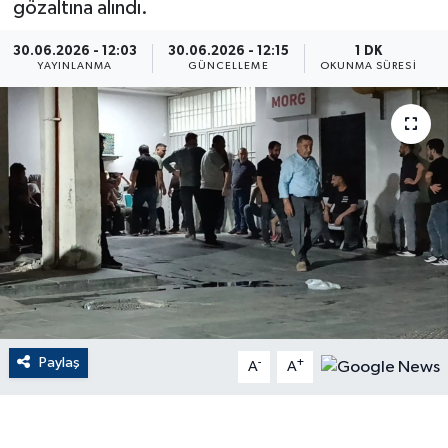
gözaltına alındı.
ÇEVRE
30.06.2026 - 12:03
30.06.2026 - 12:15
1 DK
YAYINLANMA
GÜNCELLEME
OKUNMA SÜRESI
Dış Haberler
Dünya
EĞİTİM
EKONOMİ
English News
Finans
Paylaş
-
+
A
A
Flaş Haber
Gayrimenkul