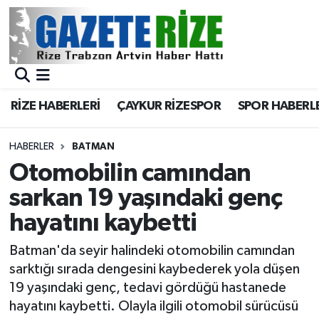
BÖLGEMİZ
Merkez Nöbetçi Eczaneler
SPOR
Merkez Hava Durumu
RİZE HABERLERİ
ÇAYKUR RİZESPOR
SPOR HABERL
Asayiş
Merkez Trafik Yoğunluk Haritası
HABERLER
BATMAN
Rize Jandarma Komutanlığı
Süper Lig Puan Durumu ve Fikstür
Otomobilin camından
sarkan 19 yaşındaki genç
Bilim Teknoloji
Tüm Manşetler
hayatını kaybetti
Bölge
Son Dakika Haberleri
Batman'da seyir halindeki otomobilin camından
sarktığı sırada dengesini kaybederek yola düşen
Advertising news
Haber Arşivi
19 yaşındaki genç, tedavi gördüğü hastanede
hayatını kaybetti. Olayla ilgili otomobil sürücüsü
Canlı Maç