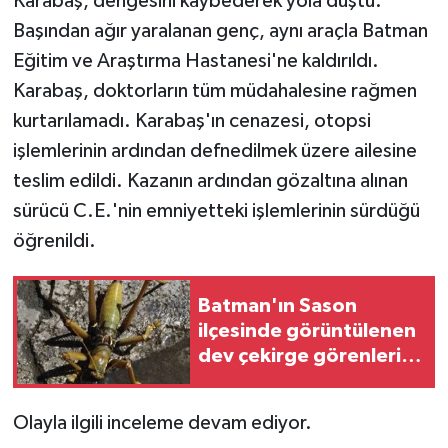
Karabaş, dengesini kaybederek yola düştü.
KÜLTÜR SANAT
Başından ağır yaralanan genç, aynı araçla Batman
MAGAZİN
Eğitim ve Araştırma Hastanesi'ne kaldırıldı.
Karabaş, doktorların tüm müdahalesine rağmen
Otomobil
kurtarılamadı. Karabaş'ın cenazesi, otopsi
işlemlerinin ardından defnedilmek üzere ailesine
POLİTİKA
teslim edildi. Kazanın ardından gözaltına alınan
sürücü C.E.'nin emniyetteki işlemlerinin sürdüğü
Sağlık
öğrenildi.
SİYASET
Batman'ın Sason
SPOR HABERLERİ
ilçesinde görüntülenen
dev çekirge görenleri
TEKNOLOJİ
şaşırttı
Turizm
Olayla ilgili inceleme devam ediyor.