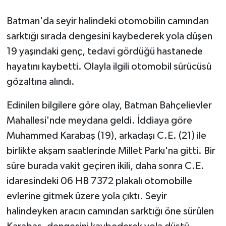
Batman'da seyir halindeki otomobilin camından
GENEL
sarktığı sırada dengesini kaybederek yola düşen
GÜNDEM
19 yaşındaki genç, tedavi gördüğü hastanede
hayatını kaybetti. Olayla ilgili otomobil sürücüsü
Güvenlik
gözaltına alındı.
HABERDE İNSAN
Edinilen bilgilere göre olay, Batman Bahçelievler
Mahallesi'nde meydana geldi. İddiaya göre
İNSAN
Muhammed Karabaş (19), arkadaşı C.E. (21) ile
birlikte akşam saatlerinde Millet Parkı'na gitti. Bir
İş Dünyası
süre burada vakit geçiren ikili, daha sonra C.E.
Jandarma
idaresindeki 06 HB 7372 plakalı otomobille
evlerine gitmek üzere yola çıktı. Seyir
Kadın
halindeyken aracın camından sarktığı öne sürülen