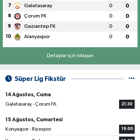
7
Galatasaray
0
0
8
Çorum FK
0
0
9
Gaziantep FK
0
0
10
Alanyaspor
0
0
Detaylar için tıklayın
Süper Lig Fikstür
14 Ağustos, Cuma
Galatasaray - Çorum FK
21:30
15 Ağustos, Cumartesi
Konyaspor - Rizespor
19:00