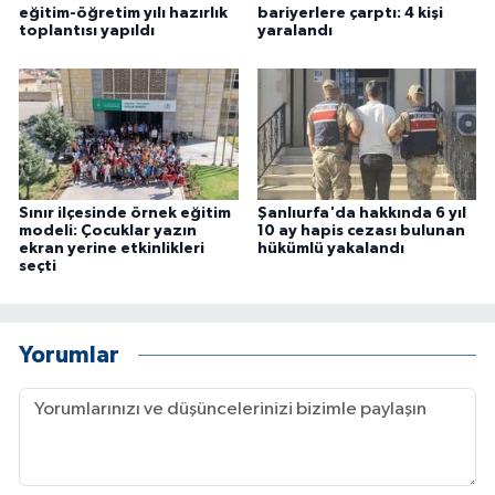
eğitim-öğretim yılı hazırlık
bariyerlere çarptı: 4 kişi
toplantısı yapıldı
yaralandı
Sınır ilçesinde örnek eğitim
Şanlıurfa'da hakkında 6 yıl
modeli: Çocuklar yazın
10 ay hapis cezası bulunan
ekran yerine etkinlikleri
hükümlü yakalandı
seçti
Yorumlar