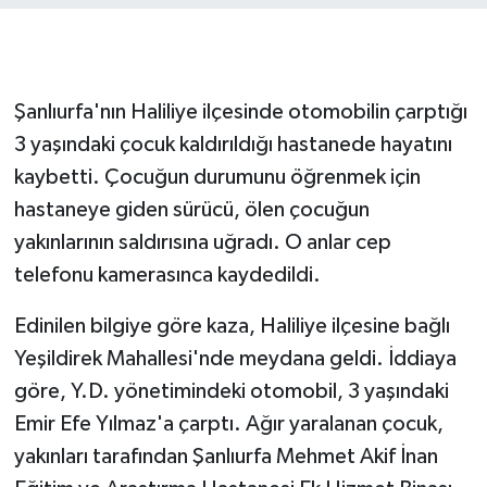
GENEL
GÜNDEM
Şanlıurfa'nın Haliliye ilçesinde otomobilin çarptığı
3 yaşındaki çocuk kaldırıldığı hastanede hayatını
Güvenlik
kaybetti. Çocuğun durumunu öğrenmek için
hastaneye giden sürücü, ölen çocuğun
HABERDE İNSAN
yakınlarının saldırısına uğradı. O anlar cep
İNSAN
telefonu kamerasınca kaydedildi.
Edinilen bilgiye göre kaza, Haliliye ilçesine bağlı
İş Dünyası
Yeşildirek Mahallesi'nde meydana geldi. İddiaya
Jandarma
göre, Y.D. yönetimindeki otomobil, 3 yaşındaki
Emir Efe Yılmaz'a çarptı. Ağır yaralanan çocuk,
Kadın
yakınları tarafından Şanlıurfa Mehmet Akif İnan