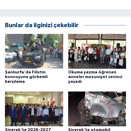
ÜLKE GÜNDEMİ
YAŞAM
Bunlar da ilginizi çekebilir
YEREL
Yerel Haberler
Şanlıurfa'da Filistin
Okuma yazma öğrenen
konvoyuna görkemli
anneler mezuniyet sevinci
karşılama
yaşadı
Siverek'te 2026-2027
Siverek'te otomobil