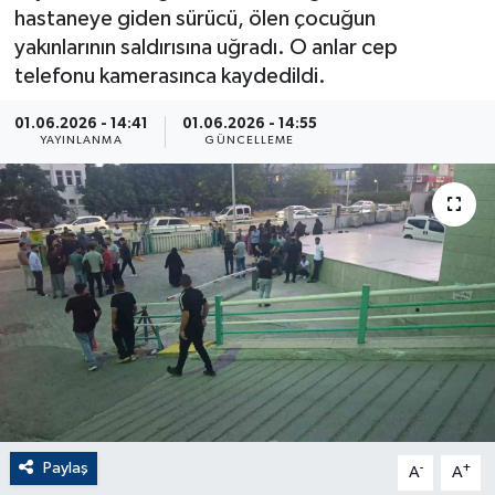
hastaneye giden sürücü, ölen çocuğun
ÇEVRE
yakınlarının saldırısına uğradı. O anlar cep
telefonu kamerasınca kaydedildi.
Dış Haberler
01.06.2026 - 14:41
01.06.2026 - 14:55
YAYINLANMA
GÜNCELLEME
Dünya
EĞİTİM
EKONOMİ
English News
Finans
Flaş Haber
Paylaş
-
+
A
A
Gayrimenkul