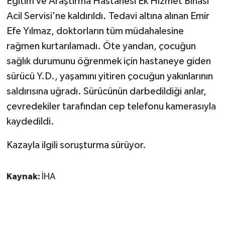
Eğitim ve Araştırma Hastanesi Ek Hizmet Binası
KÜLTÜR SANAT
Acil Servisi'ne kaldırıldı. Tedavi altına alınan Emir
MAGAZİN
Efe Yılmaz, doktorların tüm müdahalesine
rağmen kurtarılamadı. Öte yandan, çocuğun
Otomobil
sağlık durumunu öğrenmek için hastaneye giden
sürücü Y.D., yaşamını yitiren çocuğun yakınlarının
POLİTİKA
saldırısına uğradı. Sürücünün darbedildiği anlar,
çevredekiler tarafından cep telefonu kamerasıyla
Sağlık
kaydedildi.
SİYASET
Kazayla ilgili soruşturma sürüyor.
SPOR HABERLERİ
Kaynak:
İHA
TEKNOLOJİ
Turizm