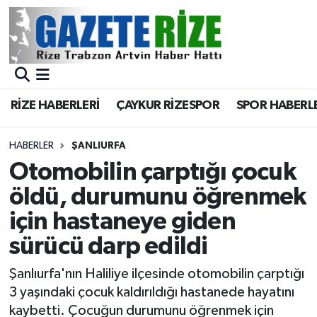
BÖLGEMİZ
Merkez Nöbetçi Eczaneler
SPOR
Merkez Hava Durumu
RİZE HABERLERİ
ÇAYKUR RİZESPOR
SPOR HABERL
Asayiş
Merkez Trafik Yoğunluk Haritası
HABERLER
ŞANLIURFA
Rize Jandarma Komutanlığı
Süper Lig Puan Durumu ve Fikstür
Otomobilin çarptığı çocuk
öldü, durumunu öğrenmek
Bilim Teknoloji
Tüm Manşetler
için hastaneye giden
Bölge
Son Dakika Haberleri
sürücü darp edildi
Advertising news
Haber Arşivi
Şanlıurfa'nın Haliliye ilçesinde otomobilin çarptığı
3 yaşındaki çocuk kaldırıldığı hastanede hayatını
Canlı Maç
kaybetti. Çocuğun durumunu öğrenmek için