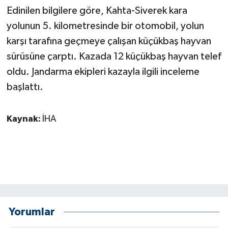
Edinilen bilgilere göre, Kahta-Siverek kara
GENEL
yolunun 5. kilometresinde bir otomobil, yolun
karşı tarafına geçmeye çalışan küçükbaş hayvan
GÜNDEM
sürüsüne çarptı. Kazada 12 küçükbaş hayvan telef
oldu. Jandarma ekipleri kazayla ilgili inceleme
Güvenlik
başlattı.
HABERDE İNSAN
Kaynak:
İHA
İNSAN
İş Dünyası
Jandarma
Kadın
Yorumlar