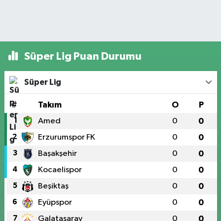
Süper Lig Puan Durumu
Süper Lig
#
Takım
O
P
1
Amed
0
0
2
Erzurumspor FK
0
0
3
Başakşehir
0
0
4
Kocaelispor
0
0
5
Beşiktaş
0
0
6
Eyüpspor
0
0
7
Galatasaray
0
0