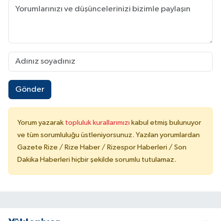
KÜLTÜR SANAT
MAGAZİN
Otomobil
POLİTİKA
Gönder
Sağlık
Yorum yazarak
topluluk kurallarımızı
kabul etmiş bulunuyor
SİYASET
ve tüm sorumluluğu üstleniyorsunuz. Yazılan yorumlardan
Gazete Rize / Rize Haber / Rizespor Haberleri / Son
SPOR HABERLERİ
Dakika Haberleri hiçbir şekilde sorumlu tutulamaz.
TEKNOLOJİ
Turizm