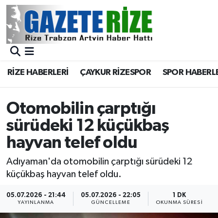
BÖLGEMİZ
Merkez Nöbetçi Eczaneler
SPOR
Merkez Hava Durumu
RİZE HABERLERİ
ÇAYKUR RİZESPOR
SPOR HABERL
Asayiş
Merkez Trafik Yoğunluk Haritası
Otomobilin çarptığı
Rize Jandarma Komutanlığı
Süper Lig Puan Durumu ve Fikstür
sürüdeki 12 küçükbaş
Bilim Teknoloji
Tüm Manşetler
hayvan telef oldu
Bölge
Son Dakika Haberleri
Adıyaman'da otomobilin çarptığı sürüdeki 12
küçükbaş hayvan telef oldu.
Advertising news
Haber Arşivi
05.07.2026 - 21:44
05.07.2026 - 22:05
1 DK
YAYINLANMA
GÜNCELLEME
OKUNMA SÜRESI
Canlı Maç