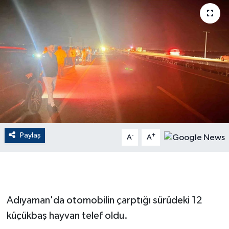
ÇEVRE
Dış Haberler
Dünya
EĞİTİM
EKONOMİ
Paylaş
-
+
A
A
English News
Finans
Adıyaman'da otomobilin çarptığı sürüdeki 12
Flaş Haber
küçükbaş hayvan telef oldu.
Gayrimenkul