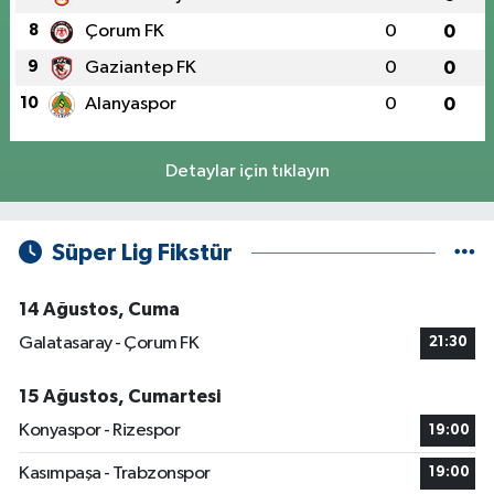
8
Çorum FK
0
0
9
Gaziantep FK
0
0
10
Alanyaspor
0
0
Detaylar için tıklayın
Süper Lig Fikstür
14 Ağustos, Cuma
Galatasaray - Çorum FK
21:30
15 Ağustos, Cumartesi
Konyaspor - Rizespor
19:00
Kasımpaşa - Trabzonspor
19:00