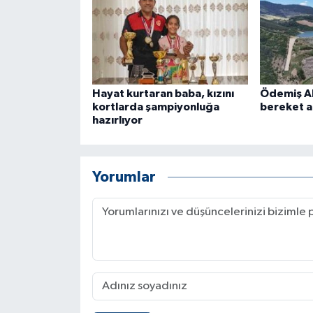
ÜLKE GÜNDEMİ
YAŞAM
YEREL
Hayat kurtaran baba, kızını
Ödemiş Ak
kortlarda şampiyonluğa
bereket a
Yerel Haberler
hazırlıyor
Yorumlar