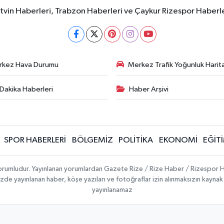
rtvin Haberleri, Trabzon Haberleri ve Çaykur Rizespor Haberl
rkez Hava Durumu
Merkez Trafik Yoğunluk Harita
Dakika Haberleri
Haber Arşivi
SPOR HABERLERİ
BÖLGEMİZ
POLİTİKA
EKONOMİ
EĞİT
 sorumludur. Yayınlanan yorumlardan Gazete Rize / Rize Haber / Rizespor H
temizde yayınlanan haber, köşe yazıları ve fotoğraflar izin alınmaksızın kayn
yayınlanamaz