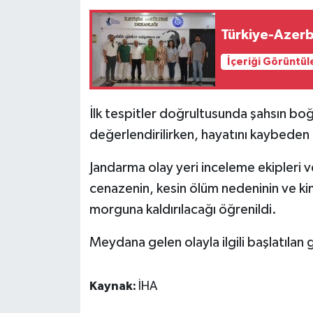
GENEL
Türkiye-Azerba
İçeriği Görüntül
GÜNDEM
Güvenlik
İlk tespitler doğrultusunda şahsın bo
değerlendirilirken, hayatını kaybeden 
HABERDE İNSAN
Jandarma olay yeri inceleme ekipleri v
İNSAN
cenazenin, kesin ölüm nedeninin ve kim
morguna kaldırılacağı öğrenildi.
İş Dünyası
Meydana gelen olayla ilgili başlatılan
Jandarma
Kadın
Kaynak:
İHA