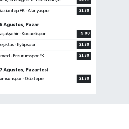
aziantep FK - Alanyaspor
21:30
6 Ağustos, Pazar
aşakşehir - Kocaelispor
19:00
eşiktaş - Eyüpspor
21:30
med - Erzurumspor FK
21:30
7 Ağustos, Pazartesi
amsunspor - Göztepe
21:30