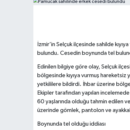
ÇEVRE
Dış Haberler
Dünya
İzmir'in Selçuk ilçesinde sahilde kıyıya
bulundu. Cesedin boynunda tel bulund
EĞİTİM
Edinilen bilgiye göre olay, Selçuk ilç
EKONOMİ
bölgesinde kıyıya vurmuş hareketsiz y
yetkililere bildirdi. İhbar üzerine bölg
English News
Ekipler tarafından yapılan incelemede ş
Finans
60 yaşlarında olduğu tahmin edilen ve
üzerinde gömlek, pantolon ve ayakkab
Flaş Haber
Boynunda tel olduğu iddiası
Gayrimenkul