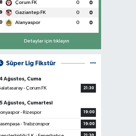
8
Çorum FK
0
0
9
Gaziantep FK
0
0
0
Alanyaspor
0
0
Detaylar için tıklayın
Süper Lig Fikstür
4 Ağustos, Cuma
alatasaray - Çorum FK
21:30
5 Ağustos, Cumartesi
onyaspor - Rizespor
19:00
asımpaşa - Trabzonspor
19:00
ençlerbirliği S.K. - Fenerbahçe
21:30