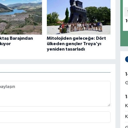
1
taş Barajından
Mitolojiden geleceğe: Dört
kıyor
ülkeden gençler Troya'yı
yeniden tasarladı
1
G
1
K
K
G