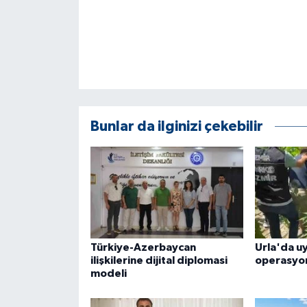
KÜLTÜR SANAT
MAGAZİN
Otomobil
POLİTİKA
Bunlar da ilginizi çekebilir
Sağlık
SİYASET
SPOR HABERLERİ
Türkiye-Azerbaycan
Urla'da u
TEKNOLOJİ
ilişkilerine dijital diplomasi
operasyo
modeli
Turizm