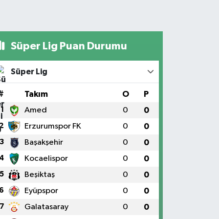
Süper Lig Puan Durumu
Süper Lig
#
Takım
O
P
1
Amed
0
0
2
Erzurumspor FK
0
0
3
Başakşehir
0
0
4
Kocaelispor
0
0
5
Beşiktaş
0
0
6
Eyüpspor
0
0
7
Galatasaray
0
0