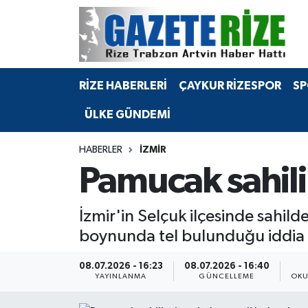
BÖLGEMİZ
Merkez Nöbetçi Eczaneler
RİZE HABERLERİ
ÇAYKUR RİZESPOR
SP
SPOR
Merkez Hava Durumu
ÜLKE GÜNDEMİ
Asayiş
Merkez Trafik Yoğunluk Haritası
HABERLER
İZMIR
Rize Jandarma Komutanlığı
Süper Lig Puan Durumu ve Fikstür
Pamucak sahil
Bilim Teknoloji
Tüm Manşetler
İzmir'in Selçuk ilçesinde sahild
Bölge
Son Dakika Haberleri
boynunda tel bulunduğu iddia e
Advertising news
Haber Arşivi
08.07.2026 - 16:23
08.07.2026 - 16:40
YAYINLANMA
GÜNCELLEME
OKU
Canlı Maç