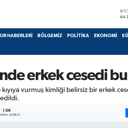
BIT
64.
DO
47,
EU
OR HABERLERİ
BÖLGEMİZ
POLİTİKA
EKONOMİ
EĞ
55,
STE
64,
GRA
657
BİS
inde erkek cesedi b
13.
e kıyıya vurmuş kimliği belirsiz bir erkek c
dildi.
1 DK
NMA SÜRESI