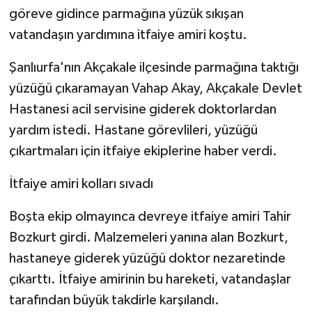
göreve gidince parmağına yüzük sıkışan
GENEL
vatandaşın yardımına itfaiye amiri koştu.
Şanlıurfa'nın Akçakale ilçesinde parmağına taktığı
GÜNDEM
yüzüğü çıkaramayan Vahap Akay, Akçakale Devlet
Güvenlik
Hastanesi acil servisine giderek doktorlardan
yardım istedi. Hastane görevlileri, yüzüğü
HABERDE İNSAN
çıkartmaları için itfaiye ekiplerine haber verdi.
İNSAN
İtfaiye amiri kolları sıvadı
İş Dünyası
Boşta ekip olmayınca devreye itfaiye amiri Tahir
Bozkurt girdi. Malzemeleri yanına alan Bozkurt,
Jandarma
hastaneye giderek yüzüğü doktor nezaretinde
çıkarttı. İtfaiye amirinin bu hareketi, vatandaşlar
Kadın
tarafından büyük takdirle karşılandı.