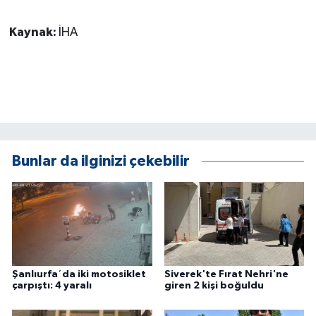
KÜLTÜR SANAT
Kaynak:
İHA
MAGAZİN
Otomobil
POLİTİKA
Sağlık
Bunlar da ilginizi çekebilir
SİYASET
SPOR HABERLERİ
TEKNOLOJİ
Şanlıurfa´da iki motosiklet
Siverek'te Fırat Nehri'ne
çarpıştı: 4 yaralı
giren 2 kişi boğuldu
Turizm