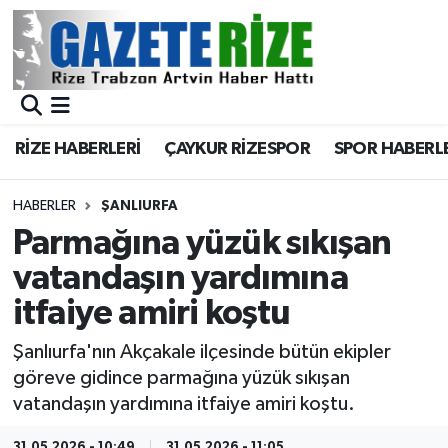
BÖLGEMİZ
Merkez Nöbetçi Eczaneler
SPOR
Merkez Hava Durumu
RİZE HABERLERİ
ÇAYKUR RİZESPOR
SPOR HABERL
Asayiş
Merkez Trafik Yoğunluk Haritası
HABERLER
ŞANLIURFA
Rize Jandarma Komutanlığı
Süper Lig Puan Durumu ve Fikstür
Parmağına yüzük sıkışan
vatandaşın yardımına
Bilim Teknoloji
Tüm Manşetler
itfaiye amiri koştu
Bölge
Son Dakika Haberleri
Şanlıurfa'nın Akçakale ilçesinde bütün ekipler
göreve gidince parmağına yüzük sıkışan
Advertising news
Haber Arşivi
vatandaşın yardımına itfaiye amiri koştu.
Canlı Maç
31.05.2026 - 10:49
31.05.2026 - 11:05