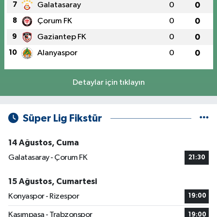
7
Galatasaray
0
0
8
Çorum FK
0
0
9
Gaziantep FK
0
0
10
Alanyaspor
0
0
Detaylar için tıklayın
Süper Lig Fikstür
14 Ağustos, Cuma
Galatasaray - Çorum FK
21:30
15 Ağustos, Cumartesi
Konyaspor - Rizespor
19:00
Kasımpaşa - Trabzonspor
19:00