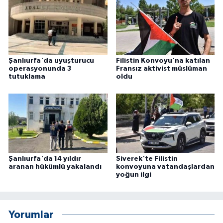
ÜLKE GÜNDEMİ
YAŞAM
YEREL
Şanlıurfa'da uyuşturucu
Filistin Konvoyu'na katılan
operasyonunda 3
Fransız aktivist müslüman
tutuklama
oldu
Yerel Haberler
Şanlıurfa'da 14 yıldır
Siverek'te Filistin
aranan hükümlü yakalandı
konvoyuna vatandaşlardan
yoğun ilgi
Yorumlar