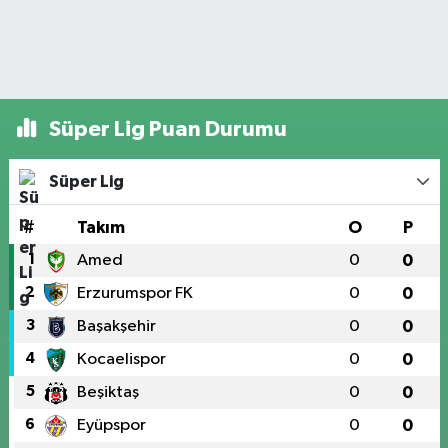
Süper Lig Puan Durumu
Süper Lig
#
Takım
O
P
1
Amed
0
0
2
Erzurumspor FK
0
0
3
Başakşehir
0
0
4
Kocaelispor
0
0
5
Beşiktaş
0
0
6
Eyüpspor
0
0