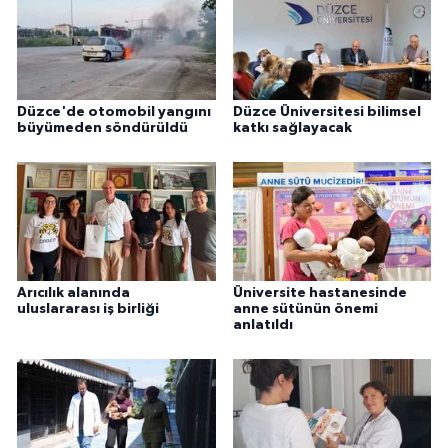
Düzce'de otomobil yangını
Düzce Üniversitesi bilimsel
büyümeden söndürüldü
katkı sağlayacak
Arıcılık alanında
Üniversite hastanesinde
uluslararası iş birliği
anne sütünün önemi
anlatıldı