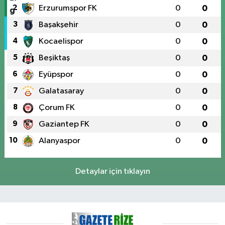
2
Erzurumspor FK
0
0
3
Başakşehir
0
0
4
Kocaelispor
0
0
5
Beşiktaş
0
0
6
Eyüpspor
0
0
7
Galatasaray
0
0
8
Çorum FK
0
0
9
Gaziantep FK
0
0
10
Alanyaspor
0
0
Detaylar için tıklayın