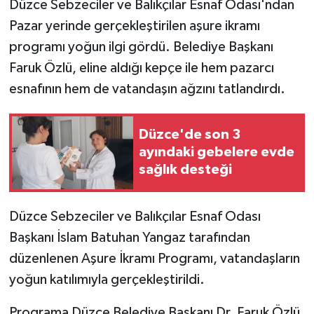
Düzce Sebzeciler ve Balıkçılar Esnaf Odası'ndan
Pazar yerinde gerçekleştirilen aşure ikramı
GENEL
programı yoğun ilgi gördü. Belediye Başkanı
Faruk Özlü, eline aldığı kepçe ile hem pazarcı
GÜNDEM
esnafının hem de vatandaşın ağzını tatlandırdı.
Güvenlik
Düzce'de son 3
HABERDE İNSAN
ayındaki gebelere evde
sağlık desteği
İNSAN
İş Dünyası
Düzce Sebzeciler ve Balıkçılar Esnaf Odası
Başkanı İslam Batuhan Yangaz tarafından
Jandarma
düzenlenen Aşure İkramı Programı, vatandaşların
yoğun katılımıyla gerçekleştirildi.
Kadın
Programa Düzce Belediye Başkanı Dr. Faruk Özlü,