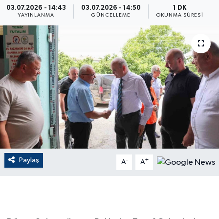
03.07.2026 - 14:43
03.07.2026 - 14:50
1 DK
YAYINLANMA
GÜNCELLEME
OKUNMA SÜRESI
ÇEVRE
Dış Haberler
Dünya
EĞİTİM
EKONOMİ
English News
Paylaş
-
+
A
A
Finans
Flaş Haber
Gayrimenkul