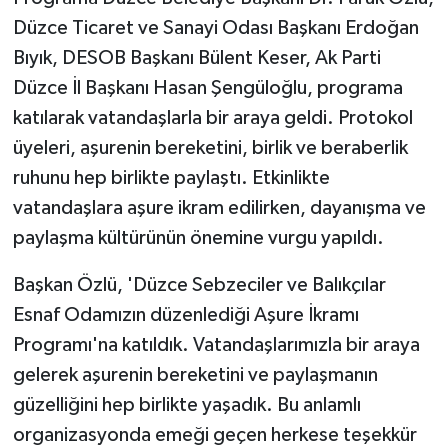
KÜLTÜR SANAT
Düzce Ticaret ve Sanayi Odası Başkanı Erdoğan
Bıyık, DESOB Başkanı Bülent Keser, Ak Parti
MAGAZİN
Düzce İl Başkanı Hasan Şengüloğlu, programa
Otomobil
katılarak vatandaşlarla bir araya geldi. Protokol
üyeleri, aşurenin bereketini, birlik ve beraberlik
POLİTİKA
ruhunu hep birlikte paylaştı. Etkinlikte
vatandaşlara aşure ikram edilirken, dayanışma ve
Sağlık
paylaşma kültürünün önemine vurgu yapıldı.
SİYASET
Başkan Özlü, 'Düzce Sebzeciler ve Balıkçılar
SPOR HABERLERİ
Esnaf Odamızın düzenlediği Aşure İkramı
Programı'na katıldık. Vatandaşlarımızla bir araya
TEKNOLOJİ
gelerek aşurenin bereketini ve paylaşmanın
güzelliğini hep birlikte yaşadık. Bu anlamlı
Turizm
organizasyonda emeği geçen herkese teşekkür