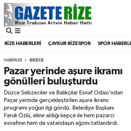
BÖLGEMİZ
Merkez Nöbetçi Eczaneler
SPOR
Merkez Hava Durumu
RİZE HABERLERİ
ÇAYKUR RİZESPOR
SPOR HABERL
Asayiş
Merkez Trafik Yoğunluk Haritası
HABERLER
DÜZCE
Rize Jandarma Komutanlığı
Süper Lig Puan Durumu ve Fikstür
Pazar yerinde aşure ikramı
gönülleri buluşturdu
Bilim Teknoloji
Tüm Manşetler
Düzce Sebzeciler ve Balıkçılar Esnaf Odası'ndan
Bölge
Son Dakika Haberleri
Pazar yerinde gerçekleştirilen aşure ikramı
programı yoğun ilgi gördü. Belediye Başkanı
Advertising news
Haber Arşivi
Faruk Özlü, eline aldığı kepçe ile hem pazarcı
esnafının hem de vatandaşın ağzını tatlandırdı.
Canlı Maç