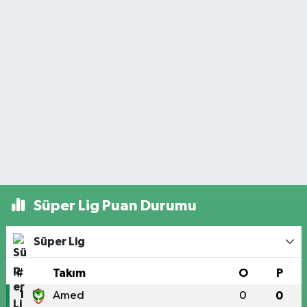
Süper Lig Puan Durumu
Süper Lig
#
Takım
O
P
1
Amed
0
0