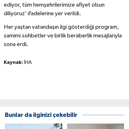
ediyor, tüm hemşehrilerimize afiyet olsun
ÜLKE GÜNDEMİ
diliyoruz' ifadelerine yer verildi.
YAŞAM
Her yaştan vatandaşın ilgi gösterdiği program,
YEREL
samimi sohbetler ve birlik beraberlik mesajlarıyla
sona erdi.
Yerel Haberler
Kaynak:
İHA
Bunlar da ilginizi çekebilir