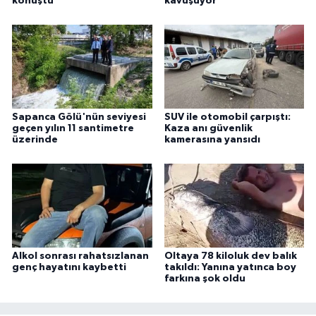
konuştu
kavuşuyor
Sapanca Gölü'nün seviyesi
SUV ile otomobil çarpıştı:
geçen yılın 11 santimetre
Kaza anı güvenlik
üzerinde
kamerasına yansıdı
Alkol sonrası rahatsızlanan
Oltaya 78 kiloluk dev balık
genç hayatını kaybetti
takıldı: Yanına yatınca boy
farkına şok oldu