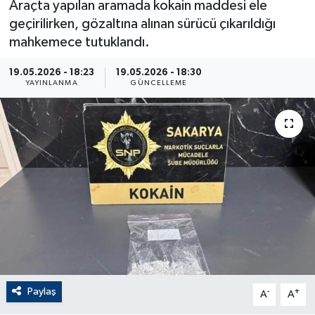
Araçta yapılan aramada kokain maddesi ele
geçirilirken, gözaltına alınan sürücü çıkarıldığı
ÇEVRE
mahkemece tutuklandı.
Dış Haberler
19.05.2026 - 18:23
19.05.2026 - 18:30
YAYINLANMA
GÜNCELLEME
Dünya
EĞİTİM
EKONOMİ
English News
Finans
Flaş Haber
Paylaş
-
+
A
A
Gayrimenkul