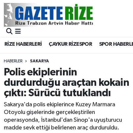
BÖLGEMİZ
Merkez Nöbetçi Eczaneler
SPOR
Merkez Hava Durumu
RİZE HABERLERİ
ÇAYKUR RİZESPOR
SPOR HABERL
Asayiş
Merkez Trafik Yoğunluk Haritası
HABERLER
SAKARYA
Rize Jandarma Komutanlığı
Süper Lig Puan Durumu ve Fikstür
Polis ekiplerinin
durdurduğu araçtan kokain
Bilim Teknoloji
Tüm Manşetler
çıktı: Sürücü tutuklandı
Bölge
Son Dakika Haberleri
Sakarya'da polis ekiplerince Kuzey Marmara
Otoyolu gişelerinde gerçekleştirilen
Advertising news
Haber Arşivi
operasyonda, İstanbul'dan Sinop'a uyuşturucu
madde sevk ettiği belirlenen araç durduruldu.
Canlı Maç