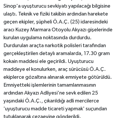
KÜLTÜR SANAT
Sinop'a uyuşturucu sevkiyatı yapılacağı bilgisine
ulaştı. Teknik ve fiziki takibin ardından harekete
MAGAZİN
geçen ekipler, şüpheli Ö.A.Ç. (25) idaresindeki
Otomobil
aracı Kuzey Marmara Otoyolu Akyazı gişelerinde
kurulan uygulama noktasında durdurdu.
POLİTİKA
Durdurulan araçta narkotik polisleri tarafından
gerçekleştirilen detaylı aramalarda, 17.30 gram
Sağlık
kokain maddesi ele geçirildi. Uyuşturucu
maddeye el konulurken, araç sürücüsü Ö.A.Ç.
SİYASET
ekiplerce gözaltına alınarak emniyete götürüldü.
SPOR HABERLERİ
Emniyetteki işlemlerinin tamamlanmasının
ardından Akyazı Adliyesi'ne sevk edilen 25
TEKNOLOJİ
yaşındaki Ö.A.Ç., çıkarıldığı adli mercilerce
'uyuşturucu madde ticareti yapmak' suçundan
Turizm
tutuklanarak cezaevine gönderildi.