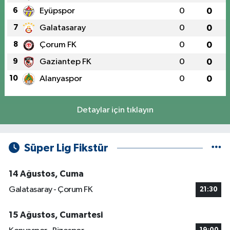
6
Eyüpspor
0
0
7
Galatasaray
0
0
8
Çorum FK
0
0
9
Gaziantep FK
0
0
10
Alanyaspor
0
0
Detaylar için tıklayın
Süper Lig Fikstür
14 Ağustos, Cuma
Galatasaray - Çorum FK
21:30
15 Ağustos, Cumartesi