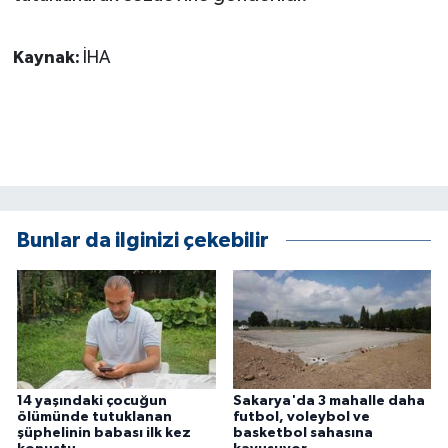
ÜLKE GÜNDEMİ
Kaynak:
İHA
YAŞAM
YEREL
Yerel Haberler
Bunlar da ilginizi çekebilir
14 yaşındaki çocuğun
Sakarya'da 3 mahalle daha
ölümünde tutuklanan
futbol, voleybol ve
şüphelinin babası ilk kez
basketbol sahasına