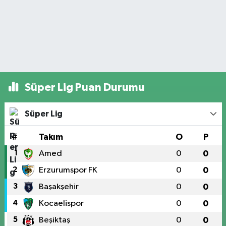
Süper Lig Puan Durumu
Süper Lig
#
Takım
O
P
1
Amed
0
0
2
Erzurumspor FK
0
0
3
Başakşehir
0
0
4
Kocaelispor
0
0
5
Beşiktaş
0
0