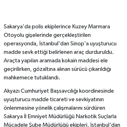
GENEL
Sakarya'da polis ekiplerince Kuzey Marmara
GÜNDEM
Otoyolu gişelerinde gerçekleştirilen
Güvenlik
operasyonda, İstanbul'dan Sinop'a uyuşturucu
madde sevk ettiği belirlenen araç durduruldu.
HABERDE İNSAN
Araçta yapılan aramada kokain maddesi ele
geçirilirken, gözaltına alınan sürücü çıkarıldığı
İNSAN
mahkemece tutuklandı.
İş Dünyası
Akyazı Cumhuriyet Başsavcılığı koordinesinde
uyuşturucu madde ticareti ve sevkiyatının
Jandarma
önlenmesine yönelik çalışmalarını sürdüren
Kadın
Sakarya İl Emniyet Müdürlüğü Narkotik Suçlarla
Mücadele Şube Müdürlüğü ekipleri, İstanbul'dan