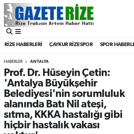
BÖLGEMİZ
Merkez Nöbetçi Eczaneler
SPOR
Merkez Hava Durumu
RİZE HABERLERİ
ÇAYKUR RİZESPOR
SPOR HABERL
Asayiş
Merkez Trafik Yoğunluk Haritası
HABERLER
ANTALYA
Rize Jandarma Komutanlığı
Süper Lig Puan Durumu ve Fikstür
Prof. Dr. Hüseyin Çetin:
'Antalya Büyükşehir
Bilim Teknoloji
Tüm Manşetler
Belediyesi'nin sorumluluk
Bölge
Son Dakika Haberleri
alanında Batı Nil ateşi,
sıtma, KKKA hastalığı gibi
Advertising news
Haber Arşivi
hiçbir hastalık vakası
Canlı Maç