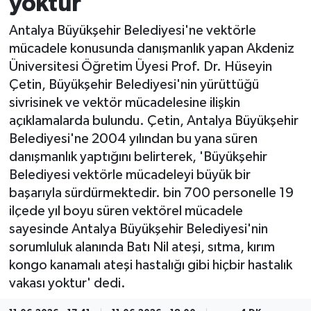
yoktur'
ÇEVRE
Antalya Büyükşehir Belediyesi'ne vektörle
mücadele konusunda danışmanlık yapan Akdeniz
Dış Haberler
Üniversitesi Öğretim Üyesi Prof. Dr. Hüseyin
Çetin, Büyükşehir Belediyesi'nin yürüttüğü
Dünya
sivrisinek ve vektör mücadelesine ilişkin
açıklamalarda bulundu. Çetin, Antalya Büyükşehir
EĞİTİM
Belediyesi'ne 2004 yılından bu yana süren
danışmanlık yaptığını belirterek, 'Büyükşehir
EKONOMİ
Belediyesi vektörle mücadeleyi büyük bir
başarıyla sürdürmektedir. bin 700 personelle 19
English News
ilçede yıl boyu süren vektörel mücadele
sayesinde Antalya Büyükşehir Belediyesi'nin
Finans
sorumluluk alanında Batı Nil ateşi, sıtma, kırım
kongo kanamalı ateşi hastalığı gibi hiçbir hastalık
Flaş Haber
vakası yoktur' dedi.
Gayrimenkul