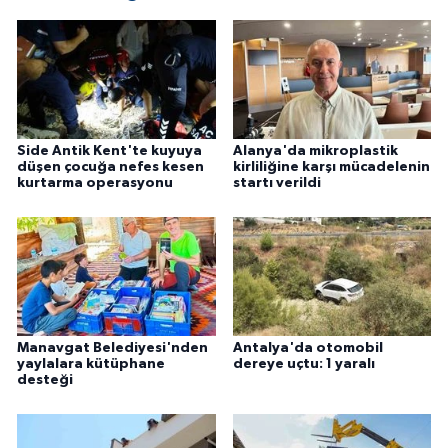
Side Antik Kent'te kuyuya
Alanya'da mikroplastik
düşen çocuğa nefes kesen
kirliliğine karşı mücadelenin
kurtarma operasyonu
startı verildi
Manavgat Belediyesi'nden
Antalya'da otomobil
yaylalara kütüphane
dereye uçtu: 1 yaralı
desteği