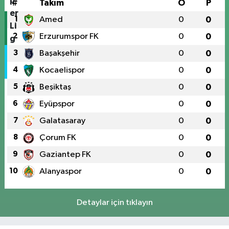
#
Takım
O
P
1
Amed
0
0
2
Erzurumspor FK
0
0
3
Başakşehir
0
0
4
Kocaelispor
0
0
5
Beşiktaş
0
0
6
Eyüpspor
0
0
7
Galatasaray
0
0
8
Çorum FK
0
0
9
Gaziantep FK
0
0
10
Alanyaspor
0
0
Detaylar için tıklayın