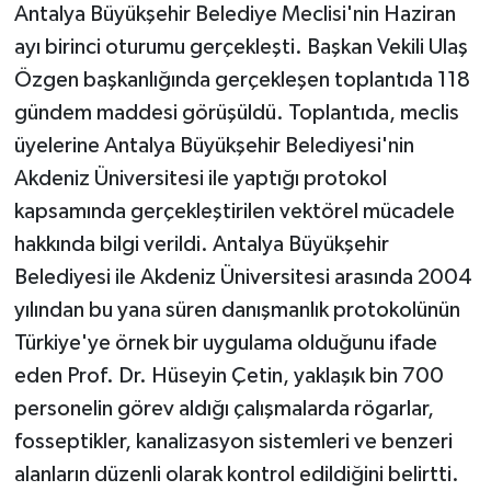
Antalya Büyükşehir Belediye Meclisi'nin Haziran
ÜLKE GÜNDEMİ
ayı birinci oturumu gerçekleşti. Başkan Vekili Ulaş
YAŞAM
Özgen başkanlığında gerçekleşen toplantıda 118
gündem maddesi görüşüldü. Toplantıda, meclis
YEREL
üyelerine Antalya Büyükşehir Belediyesi'nin
Akdeniz Üniversitesi ile yaptığı protokol
Yerel Haberler
kapsamında gerçekleştirilen vektörel mücadele
hakkında bilgi verildi. Antalya Büyükşehir
Belediyesi ile Akdeniz Üniversitesi arasında 2004
yılından bu yana süren danışmanlık protokolünün
Türkiye'ye örnek bir uygulama olduğunu ifade
eden Prof. Dr. Hüseyin Çetin, yaklaşık bin 700
personelin görev aldığı çalışmalarda rögarlar,
fosseptikler, kanalizasyon sistemleri ve benzeri
alanların düzenli olarak kontrol edildiğini belirtti.