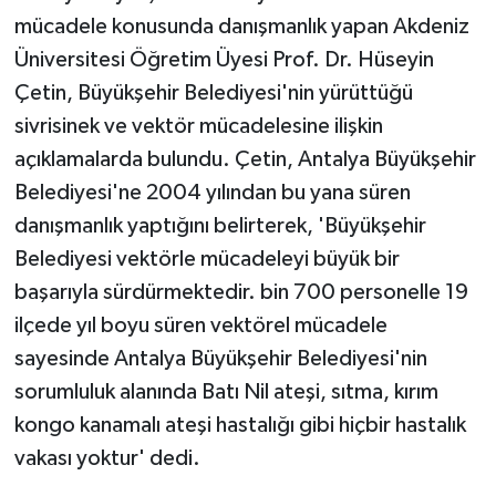
KÜLTÜR SANAT
mücadele konusunda danışmanlık yapan Akdeniz
Üniversitesi Öğretim Üyesi Prof. Dr. Hüseyin
MAGAZİN
Çetin, Büyükşehir Belediyesi'nin yürüttüğü
Otomobil
sivrisinek ve vektör mücadelesine ilişkin
açıklamalarda bulundu. Çetin, Antalya Büyükşehir
POLİTİKA
Belediyesi'ne 2004 yılından bu yana süren
danışmanlık yaptığını belirterek, 'Büyükşehir
Sağlık
Belediyesi vektörle mücadeleyi büyük bir
SİYASET
başarıyla sürdürmektedir. bin 700 personelle 19
ilçede yıl boyu süren vektörel mücadele
SPOR HABERLERİ
sayesinde Antalya Büyükşehir Belediyesi'nin
sorumluluk alanında Batı Nil ateşi, sıtma, kırım
TEKNOLOJİ
kongo kanamalı ateşi hastalığı gibi hiçbir hastalık
vakası yoktur' dedi.
Turizm