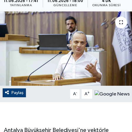
11.06.2026 - 17:41
11.06.2026 - 18:00
4 DK
YAYINLANMA
GÜNCELLEME
OKUNMA SÜRESI
GENEL
GÜNDEM
Güvenlik
HABERDE İNSAN
İNSAN
İş Dünyası
Paylaş
-
+
A
A
Jandarma
Kadın
Antalya Büyükşehir Belediyesi'ne vektörle