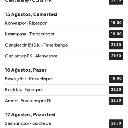
Galatasaray - Çorum FK
21:30
15 Ağustos, Cumartesi
Konyaspor - Rizespor
19:00
Kasımpaşa - Trabzonspor
19:00
Gençlerbirliği S.K. - Fenerbahçe
21:30
Gaziantep FK - Alanyaspor
21:30
16 Ağustos, Pazar
Başakşehir - Kocaelispor
19:00
Beşiktaş - Eyüpspor
21:30
Amed - Erzurumspor FK
21:30
17 Ağustos, Pazartesi
Samsunspor - Göztepe
21:30