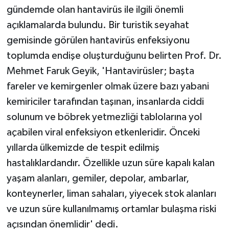
KÜLTÜR SANAT
gündemde olan hantavirüs ile ilgili önemli
açıklamalarda bulundu. Bir turistik seyahat
MAGAZİN
gemisinde görülen hantavirüs enfeksiyonu
toplumda endişe oluşturduğunu belirten Prof. Dr.
Otomobil
Mehmet Faruk Geyik, 'Hantavirüsler; başta
POLİTİKA
fareler ve kemirgenler olmak üzere bazı yabani
kemiriciler tarafından taşınan, insanlarda ciddi
Sağlık
solunum ve böbrek yetmezliği tablolarına yol
açabilen viral enfeksiyon etkenleridir. Önceki
SİYASET
yıllarda ülkemizde de tespit edilmiş
SPOR HABERLERİ
hastalıklardandır. Özellikle uzun süre kapalı kalan
yaşam alanları, gemiler, depolar, ambarlar,
TEKNOLOJİ
konteynerler, liman sahaları, yiyecek stok alanları
ve uzun süre kullanılmamış ortamlar bulaşma riski
Turizm
açısından önemlidir' dedi.