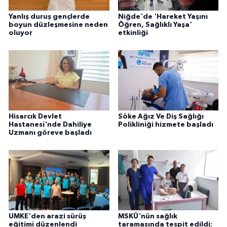
Yanlış duruş gençlerde
Niğde'de 'Hareket Yaşını
boyun düzleşmesine neden
Öğren, Sağlıklı Yaşa'
oluyor
etkinliği
Hisarcık Devlet
Söke Ağız Ve Diş Sağlığı
Hastanesi'nde Dahiliye
Polikliniği hizmete başladı
Uzmanı göreve başladı
UMKE'den arazi sürüş
MSKÜ'nün sağlık
eğitimi düzenlendi
taramasında tespit edildi: