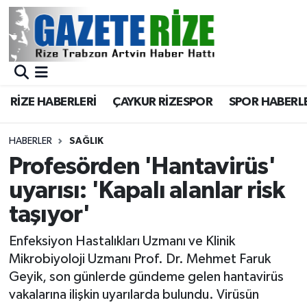
BÖLGEMİZ
Merkez Nöbetçi Eczaneler
SPOR
Merkez Hava Durumu
RİZE HABERLERİ
ÇAYKUR RİZESPOR
SPOR HABERL
Asayiş
Merkez Trafik Yoğunluk Haritası
HABERLER
SAĞLIK
Rize Jandarma Komutanlığı
Süper Lig Puan Durumu ve Fikstür
Profesörden 'Hantavirüs'
uyarısı: 'Kapalı alanlar risk
Bilim Teknoloji
Tüm Manşetler
taşıyor'
Bölge
Son Dakika Haberleri
Enfeksiyon Hastalıkları Uzmanı ve Klinik
Mikrobiyoloji Uzmanı Prof. Dr. Mehmet Faruk
Advertising news
Haber Arşivi
Geyik, son günlerde gündeme gelen hantavirüs
vakalarına ilişkin uyarılarda bulundu. Virüsün
Canlı Maç