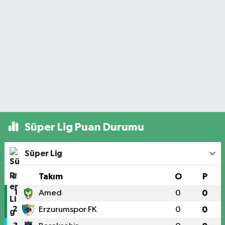
Süper Lig Puan Durumu
Süper Lig
#
Takım
O
P
1
Amed
0
0
2
Erzurumspor FK
0
0