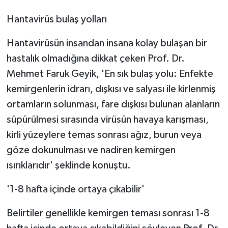
ÜLKE GÜNDEMİ
Hantavirüs bulaş yolları
YAŞAM
Hantavirüsün insandan insana kolay bulaşan bir
hastalık olmadığına dikkat çeken Prof. Dr.
YEREL
Mehmet Faruk Geyik, 'En sık bulaş yolu: Enfekte
Yerel Haberler
kemirgenlerin idrarı, dışkısı ve salyası ile kirlenmiş
ortamların solunması, fare dışkısı bulunan alanların
süpürülmesi sırasında virüsün havaya karışması,
kirli yüzeylere temas sonrası ağız, burun veya
göze dokunulması ve nadiren kemirgen
ısırıklarıdır' şeklinde konuştu.
'1-8 hafta içinde ortaya çıkabilir'
Belirtiler genellikle kemirgen teması sonrası 1-8