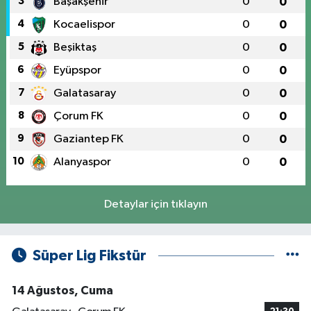
3
Başakşehir
0
0
4
Kocaelispor
0
0
5
Beşiktaş
0
0
6
Eyüpspor
0
0
7
Galatasaray
0
0
8
Çorum FK
0
0
9
Gaziantep FK
0
0
10
Alanyaspor
0
0
Detaylar için tıklayın
Süper Lig Fikstür
14 Ağustos, Cuma