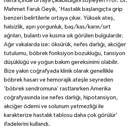
hafta içinde ortaya çıkabildiğini söyleyen Prof. Dr.
Mehmet Faruk Geyik, 'Hastalık başlangıçta grip
benzeri belirtilerle ortaya çıkar. Yüksek ateş,
halsizlik, aşırı yorgunluk, baş/kas/karın/sırt
ağrıları, bulantı ve kusma sık görülen bulgulardır.
Ağır vakalarda ise: öksürük, nefes darlığı, akciğer
tutulumu, böbrek fonksiyon bozukluğu, tansiyon
düşüklüğü ve yoğun bakım gereksinimi olabilir.
Bize yakın coğrafyada klinik olarak genellikle
böbrek hasarı ve hemorajik ateşle seyreden
'böbrek sendromuna' rastlanırken Amerika
coğrafyasında ise nefes darlığı, hipotansiyon,
akciğer ödemi ve solunum yetmezliği ile
karakterize hastalık tablosu daha çok görülür'
ifadelerini kullandı.