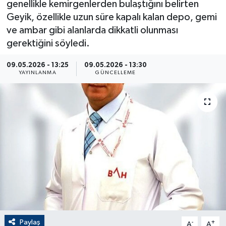
genellikle kemirgenlerden bulaştığını belirten
Geyik, özellikle uzun süre kapalı kalan depo, gemi
ÇEVRE
ve ambar gibi alanlarda dikkatli olunması
gerektiğini söyledi.
Dış Haberler
09.05.2026 - 13:25
09.05.2026 - 13:30
Dünya
YAYINLANMA
GÜNCELLEME
EĞİTİM
EKONOMİ
English News
Finans
Flaş Haber
Paylaş
-
+
Gayrimenkul
A
A