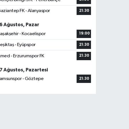
aziantep FK - Alanyaspor
21:30
6 Ağustos, Pazar
aşakşehir - Kocaelispor
19:00
eşiktaş - Eyüpspor
21:30
med - Erzurumspor FK
21:30
7 Ağustos, Pazartesi
amsunspor - Göztepe
21:30