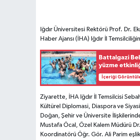
GENEL
Iğdır Üniversitesi Rektörü Prof. Dr. E
GÜNDEM
Haber Ajansı (İHA) Iğdır İl Temsilciliğin
Güvenlik
Battalgazi Be
HABERDE İNSAN
yüzme etkinli
İçeriği Görüntül
İNSAN
İş Dünyası
Ziyarette, İHA Iğdır İl Temsilcisi Seba
Kültürel Diplomasi, Diaspora ve Siyas
Jandarma
Doğan, Şehir ve Üniversite İlişkileri
Mustafa Öcal, Özel Kalem Müdürü Dr. 
Kadın
Koordinatörü Öğr. Gör. Ali Parim eşlik