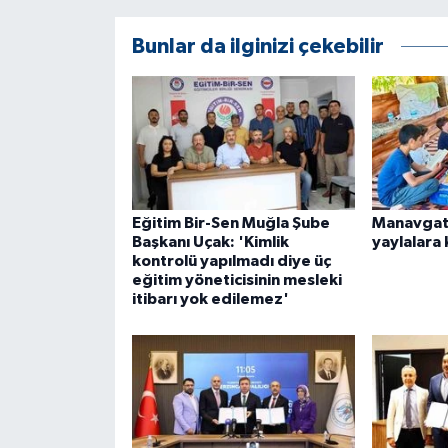
ÜLKE GÜNDEMİ
Bunlar da ilginizi çekebilir
YAŞAM
YEREL
Yerel Haberler
Eğitim Bir-Sen Muğla Şube
Manavgat
Başkanı Uçak: 'Kimlik
yaylalara
kontrolü yapılmadı diye üç
eğitim yöneticisinin mesleki
itibarı yok edilemez'