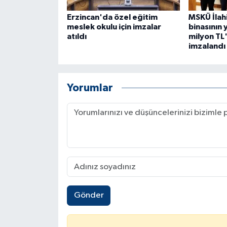
Erzincan'da özel eğitim
MSKÜ İlahi
meslek okulu için imzalar
binasının 
atıldı
milyon TL'
imzalandı
Yorumlar
Gönder