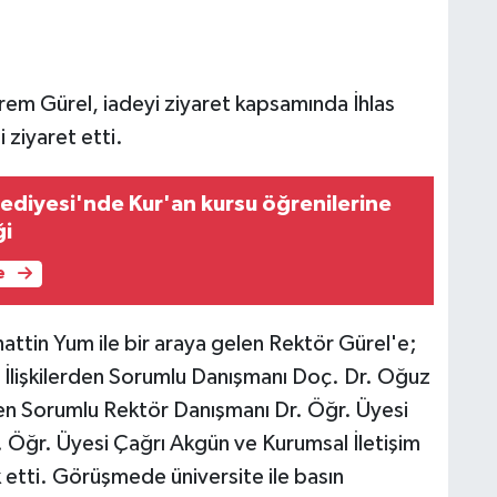
krem Gürel, iadeyi ziyaret kapsamında İhlas
i ziyaret etti.
lediyesi'nde Kur'an kursu öğrenilerine
ği
e
hattin Yum ile bir araya gelen Rektör Gürel'e;
i İlişkilerden Sorumlu Danışmanı Doç. Dr. Oğuz
nden Sorumlu Rektör Danışmanı Dr. Öğr. Üyesi
Öğr. Üyesi Çağrı Akgün ve Kurumsal İletişim
 etti. Görüşmede üniversite ile basın