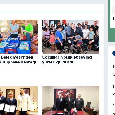
1
 Belediyesi'nden
Çocukların bisiklet sevinci
 kütüphane desteği
yüzleri güldürdü
1
G
1
K
K
G