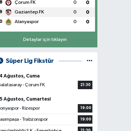
8
Çorum FK
0
0
9
Gaziantep FK
0
0
0
Alanyaspor
0
0
Detaylar için tıklayın
Süper Lig Fikstür
4 Ağustos, Cuma
alatasaray - Çorum FK
21:30
5 Ağustos, Cumartesi
onyaspor - Rizespor
19:00
asımpaşa - Trabzonspor
19:00
ençlerbirliği S.K. - Fenerbahçe
21:30