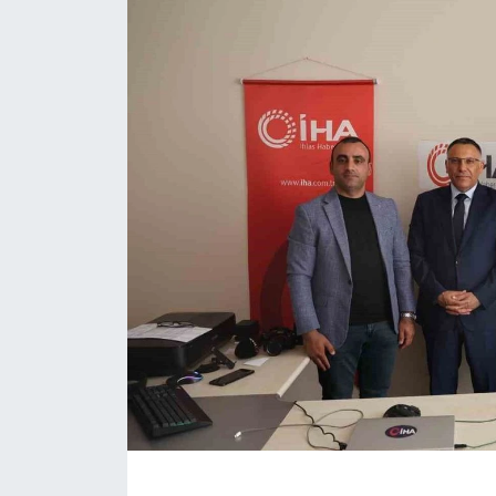
ÇEVRE
Dış Haberler
Dünya
EĞİTİM
EKONOMİ
English News
Finans
Flaş Haber
Gayrimenkul