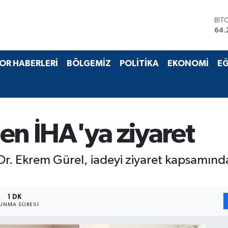
BIT
64.
DO
47,
EU
OR HABERLERİ
BÖLGEMİZ
POLİTİKA
EKONOMİ
EĞ
55,
STE
64,
GRA
651
BİS
en İHA'ya ziyaret
13.
 Dr. Ekrem Gürel, iadeyi ziyaret kapsamında
1 DK
UNMA SÜRESI