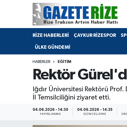
BÖLGEMİZ
Merkez Nöbetçi Eczaneler
RİZE HABERLERİ
ÇAYKUR RİZESPOR
SP
SPOR
Merkez Hava Durumu
ÜLKE GÜNDEMİ
Asayiş
Merkez Trafik Yoğunluk Haritası
HABERLER
EĞİTİM
Rize Jandarma Komutanlığı
Süper Lig Puan Durumu ve Fikstür
Rektör Gürel'd
Bilim Teknoloji
Tüm Manşetler
Iğdır Üniversitesi Rektörü Prof.
Bölge
Son Dakika Haberleri
İl Temsilciliğini ziyaret etti.
Advertising news
Haber Arşivi
04.06.2026 - 14:30
04.06.2026 - 14:35
YAYINLANMA
GÜNCELLEME
OK
Canlı Maç