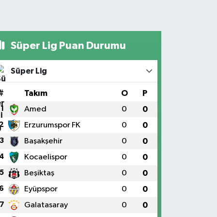
Süper Lig Puan Durumu
Süper Lig
#
Takım
O
P
1
Amed
0
0
2
Erzurumspor FK
0
0
3
Başakşehir
0
0
4
Kocaelispor
0
0
5
Beşiktaş
0
0
6
Eyüpspor
0
0
7
Galatasaray
0
0