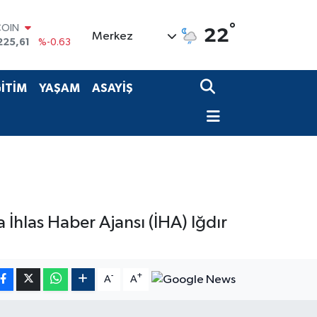
°
COIN
22
Merkez
225,61
%-0.63
LAR
6704
%0
RO
İTİM
YAŞAM
ASAYİŞ
0406
%-0.08
RLİN
2143
%0
M ALTIN
0.40
%0.45
T100
799
%70
 İhlas Haber Ajansı (İHA) Iğdır
-
+
A
A