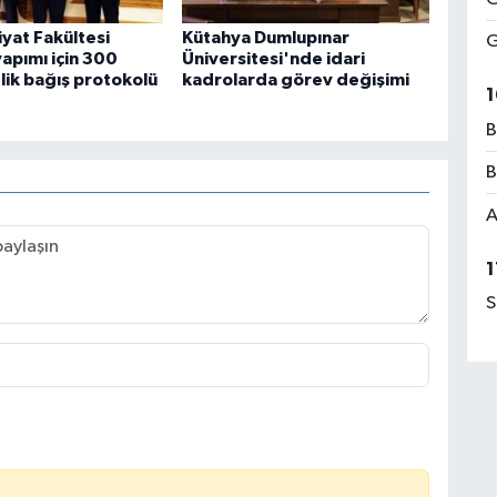
yat Fakültesi
Kütahya Dumlupınar
G
yapımı için 300
Üniversitesi'nde idari
lik bağış protokolü
kadrolarda görev değişimi
1
B
B
A
1
S