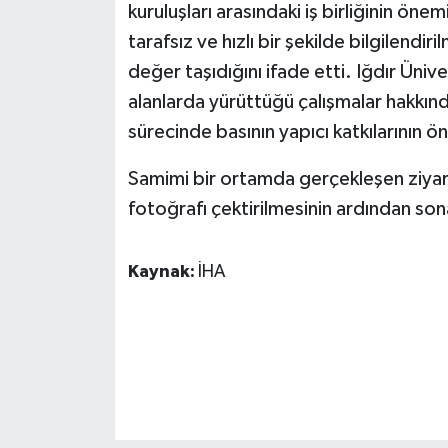
KÜLTÜR SANAT
kuruluşları arasındaki iş birliğinin 
tarafsız ve hızlı bir şekilde bilgilend
MAGAZİN
değer taşıdığını ifade etti. Iğdır Ünive
alanlarda yürüttüğü çalışmalar hakkınd
Otomobil
sürecinde basının yapıcı katkılarının 
POLİTİKA
Samimi bir ortamda gerçekleşen ziyaret, 
fotoğrafı çektirilmesinin ardından son
Sağlık
SİYASET
Kaynak:
İHA
SPOR HABERLERİ
TEKNOLOJİ
Turizm