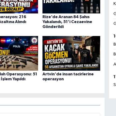
K
G
perasyon: 216
Rize’de Aranan 84 Şahıs
zaltına Alındı
Yakalandı, 51’i Cezaevine
G
Gönderildi
1
B
B
A
ilah Operasyonu: 51
Artvin'de insan tacirlerine
1
 İşlem Yapıldı
operasyon
S