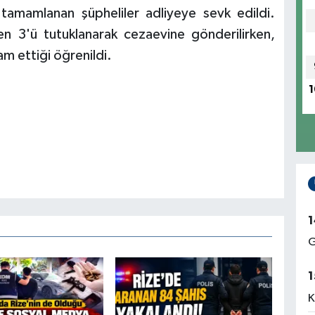
 tamamlanan şüpheliler adliyeye sevk edildi.
den 3'ü tutuklanarak cezaevine gönderilirken,
am ettiği öğrenildi.
1
1
G
1
K