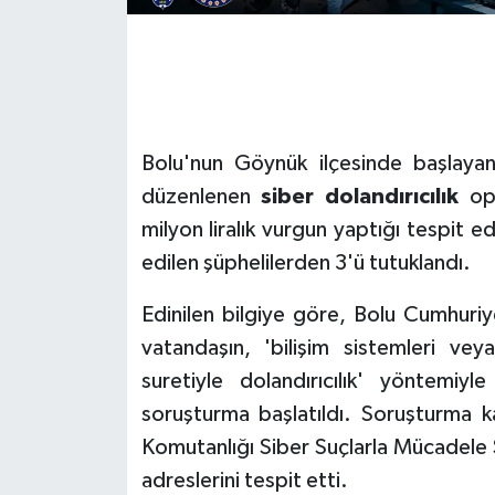
GENEL
GÜNDEM
Bolu'nun Göynük ilçesinde başlaya
Güvenlik
düzenlenen
siber dolandırıcılık
ope
HABERDE İNSAN
milyon liralık vurgun yaptığı tespit e
edilen şüphelilerden 3'ü tutuklandı.
İNSAN
Edinilen bilgiye göre, Bolu Cumhuriy
İş Dünyası
vatandaşın, 'bilişim sistemleri veya
suretiyle dolandırıcılık' yöntemiy
Jandarma
soruşturma başlatıldı. Soruşturma 
Kadın
Komutanlığı Siber Suçlarla Mücadele Ş
adreslerini tespit etti.