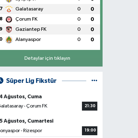
7
Galatasaray
0
0
8
Çorum FK
0
0
9
Gaziantep FK
0
0
0
Alanyaspor
0
0
Detaylar için tıklayın
Süper Lig Fikstür
4 Ağustos, Cuma
alatasaray - Çorum FK
21:30
5 Ağustos, Cumartesi
onyaspor - Rizespor
19:00