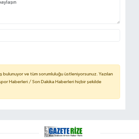
ş bulunuyor ve tüm sorumluluğu üstleniyorsunuz. Yazılan
or Haberleri / Son Dakika Haberleri hiçbir şekilde