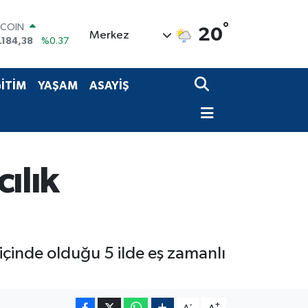
TCOIN
.184,38
%0.37
°
20
Merkez
OLAR
,7239
%0.01
URO
,1823
%-0.06
İTİM
YAŞAM
ASAYİŞ
ERLİN
,4329
%-0.02
AM ALTIN
64.02
%0.05
ST100
.779
%-14
cılık
çinde olduğu 5 ilde eş zamanlı
-
+