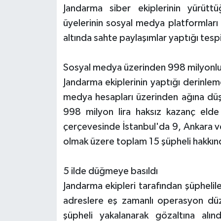
KÜLTÜR SANAT
Jandarma siber ekiplerinin yürütt
üyelerinin sosyal medya platformları
MAGAZİN
altında sahte paylaşımlar yaptığı tespi
Otomobil
Sosyal medya üzerinden 998 milyonluk 
POLİTİKA
Jandarma ekiplerinin yaptığı derinle
medya hesapları üzerinden ağına düş
Sağlık
998 milyon lira haksız kazanç elde 
çerçevesinde İstanbul'da 9, Ankara v
SİYASET
olmak üzere toplam 15 şüpheli hakkında
SPOR HABERLERİ
5 ilde düğmeye basıldı
TEKNOLOJİ
Jandarma ekipleri tarafından şüphelil
adreslere eş zamanlı operasyon düz
Turizm
şüpheli yakalanarak gözaltına alın