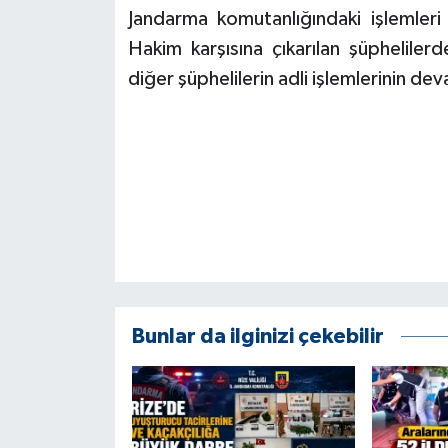
ÜLKE GÜNDEMİ
Jandarma komutanlığındaki işlemleri
Hakim karşısına çıkarılan şüpheliler
YAŞAM
diğer şüphelilerin adli işlemlerinin dev
YEREL
Yerel Haberler
Bunlar da ilginizi çekebilir