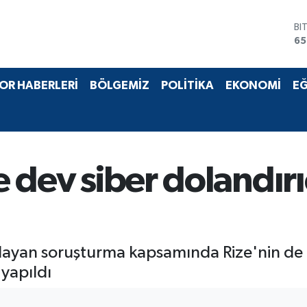
BI
65
D
47
E
55
OR HABERLERİ
BÖLGEMİZ
POLİTİKA
EKONOMİ
EĞ
ST
64
GR
66
Bİ
13
e dev siber dolandırı
ayan soruşturma kapsamında Rize'nin de i
 yapıldı