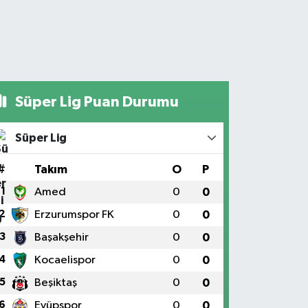
Süper Lig Puan Durumu
Süper Lig
#
Takım
O
P
1
Amed
0
0
2
Erzurumspor FK
0
0
3
Başakşehir
0
0
4
Kocaelispor
0
0
5
Beşiktaş
0
0
6
Eyüpspor
0
0