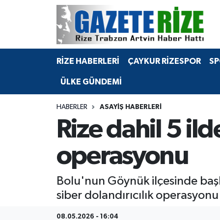
BÖLGEMİZ
Merkez Nöbetçi Eczaneler
RİZE HABERLERİ
ÇAYKUR RİZESPOR
SP
SPOR
Merkez Hava Durumu
ÜLKE GÜNDEMİ
Asayiş
Merkez Trafik Yoğunluk Haritası
HABERLER
ASAYIŞ HABERLERI
Rize Jandarma Komutanlığı
Süper Lig Puan Durumu ve Fikstür
Rize dahil 5 ild
Bilim Teknoloji
Tüm Manşetler
operasyonu
Bölge
Son Dakika Haberleri
Bolu'nun Göynük ilçesinde başl
Advertising news
Haber Arşivi
siber dolandırıcılık operasyonu
Canlı Maç
08.05.2026 - 16:04