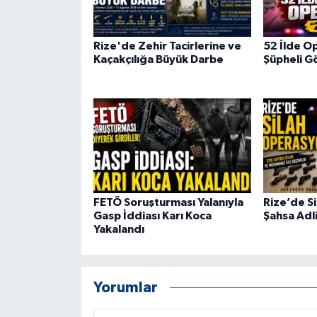
Rize'de Zehir Tacirlerine ve
52 İlde O
Kaçakçılığa Büyük Darbe
Şüpheli Gö
FETÖ Soruşturması Yalanıyla
Rize’de S
Gasp İddiası Karı Koca
Şahsa Adli
Yakalandı
Yorumlar