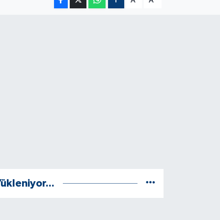
A
A
ükleniyor...