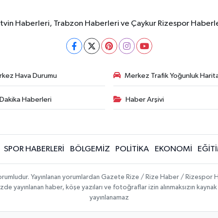
rtvin Haberleri, Trabzon Haberleri ve Çaykur Rizespor Haberl
rkez Hava Durumu
Merkez Trafik Yoğunluk Harita
Dakika Haberleri
Haber Arşivi
SPOR HABERLERİ
BÖLGEMİZ
POLİTİKA
EKONOMİ
EĞİT
 sorumludur. Yayınlanan yorumlardan Gazete Rize / Rize Haber / Rizespor H
temizde yayınlanan haber, köşe yazıları ve fotoğraflar izin alınmaksızın kayn
yayınlanamaz