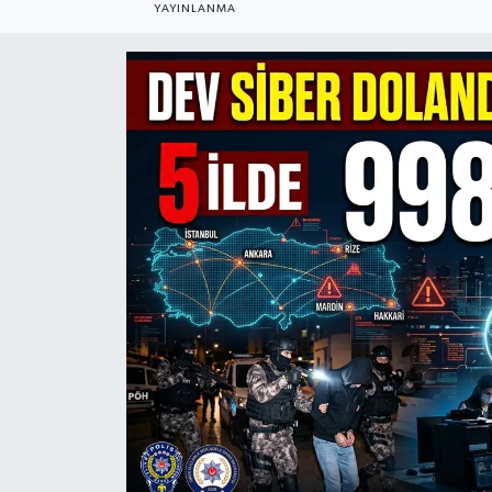
YAYINLANMA
ÇEVRE
Dış Haberler
Dünya
EĞİTİM
EKONOMİ
English News
Finans
Flaş Haber
Gayrimenkul