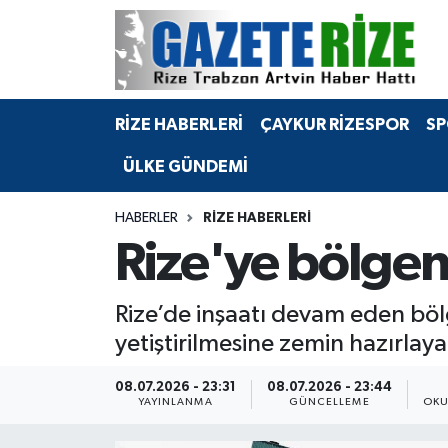
BÖLGEMİZ
Merkez Nöbetçi Eczaneler
RİZE HABERLERİ
ÇAYKUR RİZESPOR
SP
SPOR
Merkez Hava Durumu
ÜLKE GÜNDEMİ
Asayiş
Merkez Trafik Yoğunluk Haritası
HABERLER
RIZE HABERLERI
Rize Jandarma Komutanlığı
Süper Lig Puan Durumu ve Fikstür
Rize'ye bölgen
Bilim Teknoloji
Tüm Manşetler
Rize’de inşaatı devam eden böl
Bölge
Son Dakika Haberleri
yetiştirilmesine zemin hazırlay
Advertising news
Haber Arşivi
08.07.2026 - 23:31
08.07.2026 - 23:44
YAYINLANMA
GÜNCELLEME
OKU
Canlı Maç