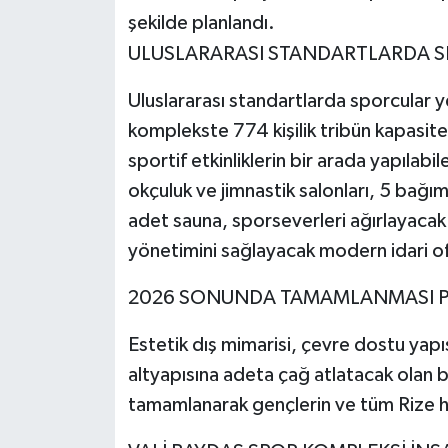
KÜLTÜR SANAT
şekilde planlandı.
ULUSLARARASI STANDARTLARDA S
MAGAZİN
Uluslararası standartlarda sporcular y
Otomobil
komplekste 774 kişilik tribün kapasite
POLİTİKA
sportif etkinliklerin bir arada yapılab
okçuluk ve jimnastik salonları, 5 bağ
Sağlık
adet sauna, sporseverleri ağırlayacak 
yönetimini sağlayacak modern idari of
SİYASET
2026 SONUNDA TAMAMLANMASI 
SPOR HABERLERİ
Estetik dış mimarisi, çevre dostu yapıs
TEKNOLOJİ
altyapısına adeta çağ atlatacak olan 
tamamlanarak gençlerin ve tüm Rize ha
Turizm