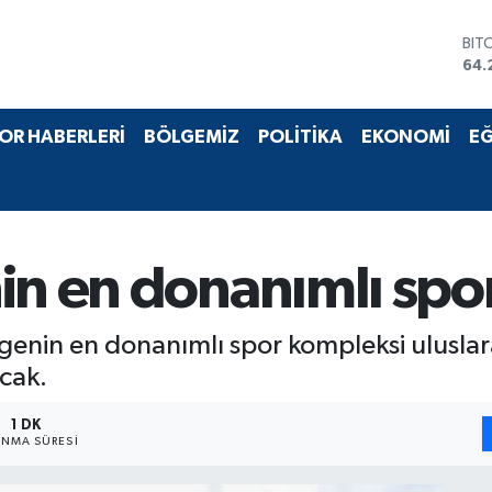
BIT
64.
DO
47,
EU
55,
OR HABERLERİ
BÖLGEMİZ
POLİTİKA
EKONOMİ
EĞ
STE
64,
GRA
651
BİS
13.
in en donanımlı spo
genin en donanımlı spor kompleksi uluslar
acak.
1 DK
NMA SÜRESI