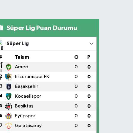
Süper Lig Puan Durumu
Süper Lig
#
Takım
O
P
1
Amed
0
0
2
Erzurumspor FK
0
0
3
Başakşehir
0
0
4
Kocaelispor
0
0
5
Beşiktaş
0
0
6
Eyüpspor
0
0
7
Galatasaray
0
0