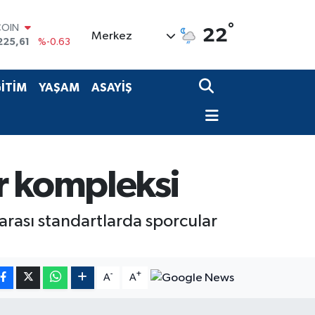
COIN
225,61
%-0.63
°
22
Merkez
LAR
6704
%0
RO
0406
%-0.08
İTİM
YAŞAM
ASAYİŞ
RLİN
2143
%0
M ALTIN
0.40
%0.45
T100
799
%70
r kompleksi
arası standartlarda sporcular
-
+
A
A