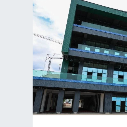
ÇEVRE
Dış Haberler
Dünya
EĞİTİM
EKONOMİ
English News
Finans
Flaş Haber
Gayrimenkul