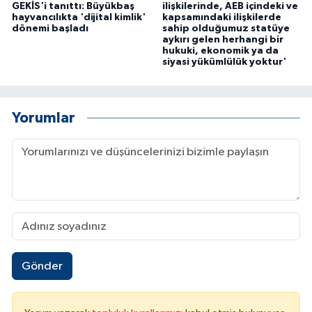
GEKİS'i tanıttı: Büyükbaş
ilişkilerinde, AEB içindeki ve
hayvancılıkta 'dijital kimlik'
kapsamındaki ilişkilerde
dönemi başladı
sahip olduğumuz statüye
aykırı gelen herhangi bir
hukuki, ekonomik ya da
siyasi yükümlülük yoktur'
Yorumlar
Gönder