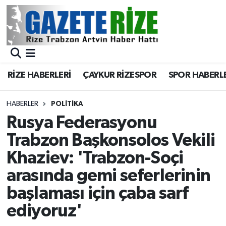
BÖLGEMİZ
Merkez Nöbetçi Eczaneler
SPOR
Merkez Hava Durumu
RİZE HABERLERİ
ÇAYKUR RİZESPOR
SPOR HABERL
Asayiş
Merkez Trafik Yoğunluk Haritası
HABERLER
POLİTİKA
Rize Jandarma Komutanlığı
Süper Lig Puan Durumu ve Fikstür
Rusya Federasyonu
Trabzon Başkonsolos Vekili
Bilim Teknoloji
Tüm Manşetler
Khaziev: 'Trabzon-Soçi
Bölge
Son Dakika Haberleri
arasında gemi seferlerinin
başlaması için çaba sarf
Advertising news
Haber Arşivi
ediyoruz'
Canlı Maç