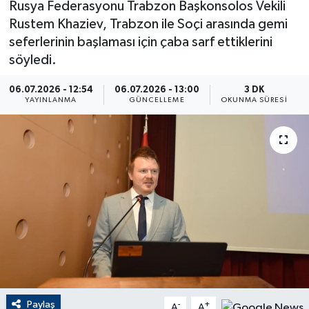
Rusya Federasyonu Trabzon Başkonsolos Vekili
Rustem Khaziev, Trabzon ile Soçi arasında gemi
ÇEVRE
seferlerinin başlaması için çaba sarf ettiklerini
söyledi.
Dış Haberler
06.07.2026 - 12:54
06.07.2026 - 13:00
3 DK
Dünya
YAYINLANMA
GÜNCELLEME
OKUNMA SÜRESI
EĞİTİM
EKONOMİ
English News
Finans
Flaş Haber
Paylaş
Gayrimenkul
-
+
A
A