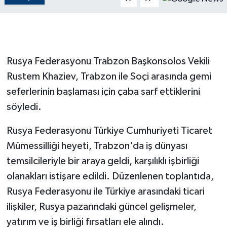
GENEL
GÜNDEM
Rusya Federasyonu Trabzon Başkonsolos Vekili
Güvenlik
Rustem Khaziev, Trabzon ile Soçi arasında gemi
seferlerinin başlaması için çaba sarf ettiklerini
HABERDE İNSAN
söyledi.
İNSAN
Rusya Federasyonu Türkiye Cumhuriyeti Ticaret
Mümessilliği heyeti, Trabzon'da iş dünyası
İş Dünyası
temsilcileriyle bir araya geldi, karşılıklı işbirliği
olanakları istişare edildi. Düzenlenen toplantıda,
Jandarma
Rusya Federasyonu ile Türkiye arasındaki ticari
Kadın
ilişkiler, Rusya pazarındaki güncel gelişmeler,
yatırım ve iş birliği fırsatları ele alındı.