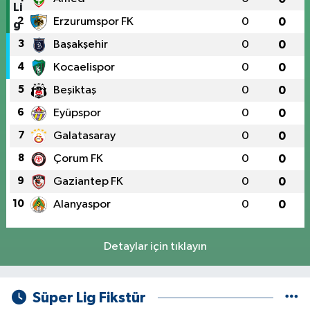
2
Erzurumspor FK
0
0
3
Başakşehir
0
0
4
Kocaelispor
0
0
5
Beşiktaş
0
0
6
Eyüpspor
0
0
7
Galatasaray
0
0
8
Çorum FK
0
0
9
Gaziantep FK
0
0
10
Alanyaspor
0
0
Detaylar için tıklayın
Süper Lig Fikstür