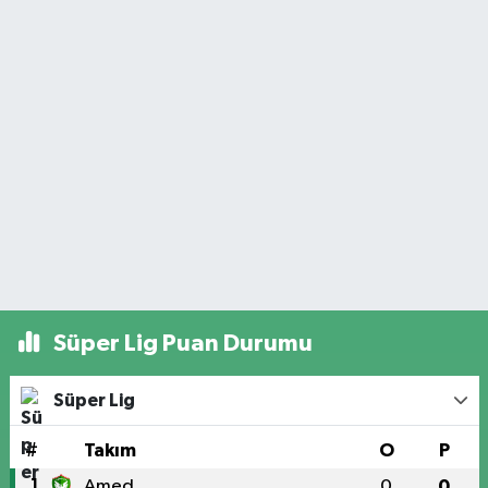
Süper Lig Puan Durumu
Süper Lig
#
Takım
O
P
1
Amed
0
0