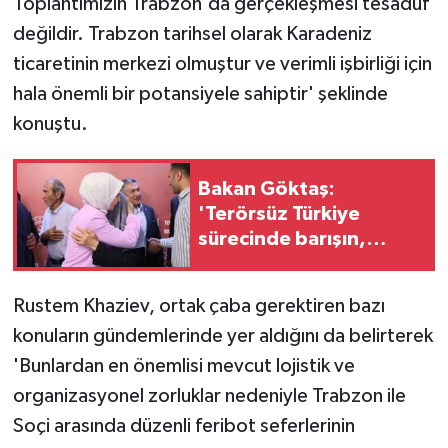
Toplantımızın Trabzon'da gerçekleşmesi tesadüf
değildir. Trabzon tarihsel olarak Karadeniz
ticaretinin merkezi olmuştur ve verimli işbirliği için
hala önemli bir potansiyele sahiptir' şeklinde
konuştu.
Bakan Göktaş:
'Terörsüz Türkiye
sürecinde barışın,
huzurun, istikrarın,
ekonominin güçlendiği
Rustem Khaziev, ortak çaba gerektiren bazı
bir Türkiye kurmak
konuların gündemlerinde yer aldığını da belirterek
istiyoruz'
'Bunlardan en önemlisi mevcut lojistik ve
organizasyonel zorluklar nedeniyle Trabzon ile
Soçi arasında düzenli feribot seferlerinin