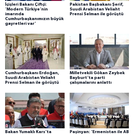
İçişleri Bakanı Çiftçi:
Pakistan Başbakanı Şerif,
'Modern Türkiye'nin
Suudi Arabistan Veliaht
imarında
Prensi Selman ile görüştü
Cumhurbaşkanımızın büyük
gayretleri var'
Cumhurbaşkanı Erdoğan,
Milletvekili Gökan Zeybek
Suudi Arabistan Veliaht
Bayburt'ta parti
Prensi Selman ile görüştü
çalışmalarını anlattı
Bakan Yumaklı Kars'ta
Paşinyan: 'Ermenistan ile AB