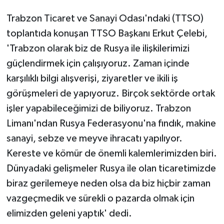
KÜLTÜR SANAT
Trabzon Ticaret ve Sanayi Odası'ndaki (TTSO)
MAGAZİN
toplantıda konuşan TTSO Başkanı Erkut Çelebi,
'Trabzon olarak biz de Rusya ile ilişkilerimizi
Otomobil
güçlendirmek için çalışıyoruz. Zaman içinde
karşılıklı bilgi alışverişi, ziyaretler ve ikili iş
POLİTİKA
görüşmeleri de yapıyoruz. Birçok sektörde ortak
Sağlık
işler yapabileceğimizi de biliyoruz. Trabzon
Limanı'ndan Rusya Federasyonu'na fındık, makine
SİYASET
sanayi, sebze ve meyve ihracatı yapılıyor.
Kereste ve kömür de önemli kalemlerimizden biri.
SPOR HABERLERİ
Dünyadaki gelişmeler Rusya ile olan ticaretimizde
TEKNOLOJİ
biraz gerilemeye neden olsa da biz hiçbir zaman
vazgeçmedik ve sürekli o pazarda olmak için
Turizm
elimizden geleni yaptık' dedi.