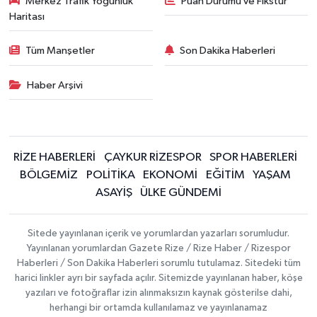
Merkez Trafik Yoğunluk
Puan Durumu ve Fikstür
Haritası
Tüm Manşetler
Son Dakika Haberleri
Haber Arşivi
RİZE HABERLERİ
ÇAYKUR RİZESPOR
SPOR HABERLERİ
BÖLGEMİZ
POLİTİKA
EKONOMİ
EĞİTİM
YAŞAM
ASAYİŞ
ÜLKE GÜNDEMİ
Sitede yayınlanan içerik ve yorumlardan yazarları sorumludur.
Yayınlanan yorumlardan Gazete Rize / Rize Haber / Rizespor
Haberleri / Son Dakika Haberleri sorumlu tutulamaz. Sitedeki tüm
harici linkler ayrı bir sayfada açılır. Sitemizde yayınlanan haber, köşe
yazıları ve fotoğraflar izin alınmaksızın kaynak gösterilse dahi,
herhangi bir ortamda kullanılamaz ve yayınlanamaz