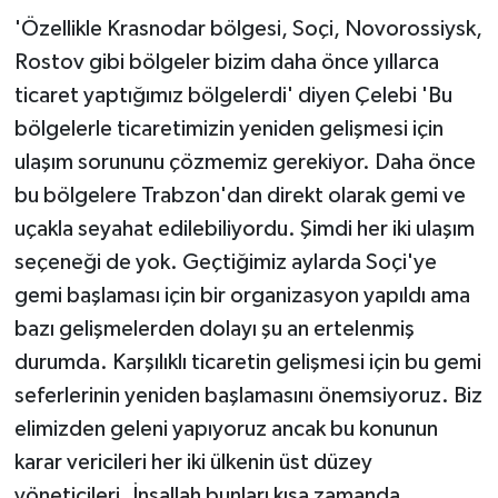
ÜLKE GÜNDEMİ
'Özellikle Krasnodar bölgesi, Soçi, Novorossiysk,
Rostov gibi bölgeler bizim daha önce yıllarca
YAŞAM
ticaret yaptığımız bölgelerdi' diyen Çelebi 'Bu
bölgelerle ticaretimizin yeniden gelişmesi için
YEREL
ulaşım sorununu çözmemiz gerekiyor. Daha önce
Yerel Haberler
bu bölgelere Trabzon'dan direkt olarak gemi ve
uçakla seyahat edilebiliyordu. Şimdi her iki ulaşım
seçeneği de yok. Geçtiğimiz aylarda Soçi'ye
gemi başlaması için bir organizasyon yapıldı ama
bazı gelişmelerden dolayı şu an ertelenmiş
durumda. Karşılıklı ticaretin gelişmesi için bu gemi
seferlerinin yeniden başlamasını önemsiyoruz. Biz
elimizden geleni yapıyoruz ancak bu konunun
karar vericileri her iki ülkenin üst düzey
yöneticileri. İnşallah bunları kısa zamanda